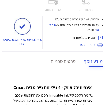
משלוח חינם
קנייה בטוחה
אחריות: שנה ע"י בנדא מגנטיק בע"מ
עד 18 תשלומים ללא ריבית.
החל מ-
7.16
₪
לחודש.
שאל אותנו על מוצר זה
לחץ
לבדיקת מלאי המוצר בסניפי
BUG
גרסת הדפסה
מידע נוסף
פרטים טכניים
אינפיוזיבל אינק - 4 גיליונות נייר מבית Cricut
גלו את הקסם של Infusible Ink והפכו את החולצות שלכם
ליצירות אמנות אישיות ומרהיבות. עם הצבעים המדהימים של