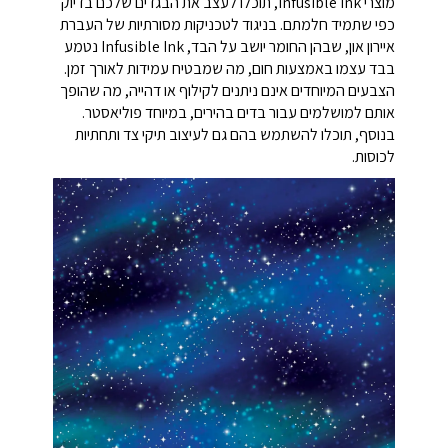
מוצרי Infusible Ink, תוכלו לעצב את הבגדים שלכם בדיוק
כפי שתמיד חלמתם. בניגוד לטכניקות מסורתיות של העברת
איירון און, שבהן החומר יושב על הבד, Infusible Ink נטמע
בבד עצמו באמצעות חום, מה שמבטיח עמידות לאורך זמן.
הצבעים המיוחדים אינם ניתנים לקילוף או דהייה, מה שהופך
אותם למושלמים עבור בדים בהירים, במיוחד פוליאסטר.
בנוסף, תוכלו להשתמש בהם גם לעיצוב תיקי צד ותחתיות
לכוסות.