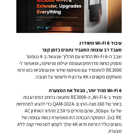
עיבוד Wi-Fi 6 משודרג
מעבד רב עוצמה המעביר נתונים בזמן קצר
שבב ה-Wi-Fi 6 החדש עם תהליך שנעשה ב-4 ננומטר
מספק כוחות מדהימים ועוצמת יעילות מרשימה, ומאפשר ל-
RE3000 להתמודד עם משימות שידור אינטנסיביות כמו זרמי
משחקים מקוונים ו-4K עדכון חי ולשמור על תגובה.
Wi-Fi 6 מהיר יותר, מבטל את המצערת
מצויד ב-Wi-Fi 6, ה-RE3000 מתגאה ברוחב הפס הגבוה
ביותר של 160 מגה-הרץ וב-1024-QAM כדי להגיע למהירויות
של עד 3Gbps, שהם מהירים פי 2.5X מהדור האחרון AC
2x2 RE. התפוקה הגבוהה הזו מאפשרת כמות עצומה של
נתונים כולל הזרמת וידאו 4K שלך לקפוץ למכשירי קצה ללא
מצערת.