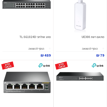
מתאם רשת UE300
מתג שולחני TL-SG1024D
הוסף להשוואה
הוסף להשוואה
489 ₪
79 ₪