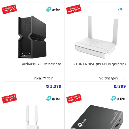
נתב תומך GPON בזק ZXHN F6705E
נתב אלחוטי Archer BE700
הוסף להשוואה
הוסף להשוואה
1,379 ₪
399 ₪