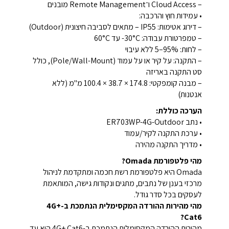
– Cloud Access ו־Remote Management מובנים
• עמידות חוץ והרכבה:
– דירוג אטימות: ‎IP55‎ – מתאים לסביבה חיצונית (Outdoor)
– טמפרטורת עבודה: ‎-30°C עד 60°C‎
– לחות: ‎5–95%‎ ללא עיבוי
– התקנה: על קיר או על עמוד (Pole/Wall-Mount), כולל
סט התקנה באריזה
– מבנה קומפקטי: ‎100.4 × 38.7 × 174.8 מ"מ (ללא
אנטנות)
הערכה כוללת:
• נתב ER703WP-4G-Outdoor
• ערכת התקנה לקיר/עמוד
• מדריך התקנה מהירה
מהי פלטפורמת Omada?
Omada היא פלטפורמת רשת חכמה ומתקדמת לניהול
מרכזי בענן של נתבים, מתגים ונקודות גישה, המותאמת
לעסקים בכל סדר גודל.
מהי מהירות ההורדה המקסימלית הנתמכת ב-4G+
Cat6?
מהירות ההורדה המקסימלית הנתמכת ב-4G+ Cat6 היא עד