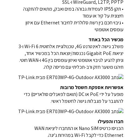
WireGuard, L2TP, PPTP ו-SSL
• תקן IP55 לעמידות גבוהה במים ואבק, מתאים להתקנה
חיצונית על קיר או עמוד
• גיבוי חכם בין רשת סלולרית לחיבור Ethernet עם איזון
עומסים אוטומטי
מכשיר הכל באחד
משלב גישה לאינטרנט 4G, טכנולוגיית אלחוטית Wi-Fi 6 ו-3
יציאות Gigabit PoE נכנסות/יוצאות הכל במכשיר אחד,
וניתן להגיע לגיבוי אוטומטי ואיזון עומסים בין 4G ו-WAN חוטי.
תיהנו משער חזק ורב-תכליתי עם פריסה קלה.
אפשרויות אספקת חשמל מרובות
מופעל על ידי PoE או DC (תואם לפאנלים סולאריים) כדי
להתגבר על מגבלות גישה לחשמל ראשי.
חברו והפעילו
הכניסו כרטיס Nano SIM או התחברו ליציאת WAN
Ethernet כדי לקבל Wi-Fi במהירות ג'יגה.