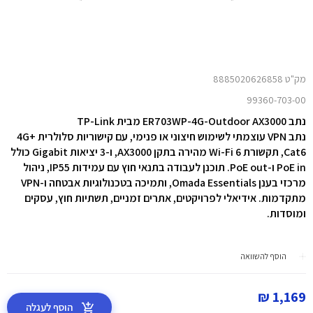
מק"ט 8885020626858
99360-703-00
נתב ER703WP-4G-Outdoor AX3000 מבית TP-Link
נתב VPN עוצמתי לשימוש חיצוני או פנימי, עם קישוריות סלולרית 4G+
Cat6, תקשורת Wi-Fi 6 מהירה בתקן AX3000, ו-3 יציאות Gigabit כולל
PoE in ו-PoE out. תוכנן לעבודה בתנאי חוץ עם עמידות IP55, ניהול
מרכזי בענן Omada Essentials, ותמיכה בטכנולוגיות אבטחה ו-VPN
מתקדמות. אידיאלי לפרויקטים, אתרים זמניים, תשתיות חוץ, עסקים
ומוסדות.
הוסף להשוואה
1,169 ₪
הוסף לעגלה