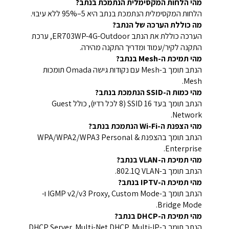
מהי הלחות המקסימלית הנתמכת בנתב?
הלחות המקסימלית הנתמכת בנתב היא 5–95% ללא עיבוי.
מה כוללת הערכה של הנתב?
הערכה כוללת את הנתב ER703WP-4G-Outdoor, ערכת
התקנה לקיר/עמוד ומדריך התקנה מהירה.
מהי תמיכת ה-Mesh בנתב?
הנתב תומך ב-Mesh עם נקודות גישה Omada תומכות
Mesh.
מהי כמות ה-SSID הנתמכת בנתב?
הנתב תומך בעד 16 SSID (8 לכל רדיו), כולל Guest
Network.
מהי הצפנת ה-Wi-Fi הנתמכת בנתב?
הנתב תומך בהצפנת WPA/WPA2/WPA3 Personal &
Enterprise.
מהי תמיכת ה-VLAN בנתב?
הנתב תומך ב-802.1Q VLAN.
מהי תמיכת ה-IPTV בנתב?
הנתב תומך ב-IGMP v2/v3 Proxy, Custom Mode ו-
Bridge Mode.
מהי תמיכת ה-DHCP בנתב?
הנתב תומך ב-DHCP Server, Multi-Net DHCP, Multi-IP