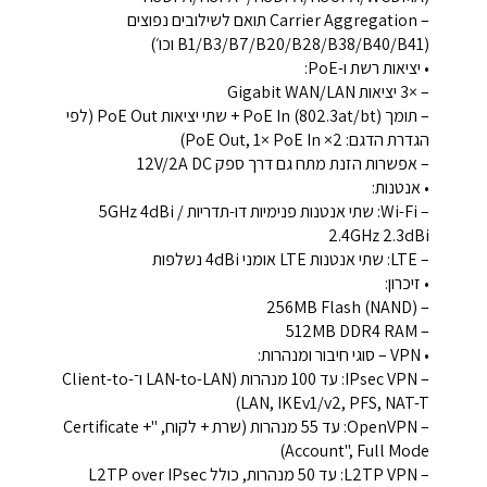
– Carrier Aggregation תואם לשילובים נפוצים
(B1/B3/B7/B20/B28/B38/B40/B41 וכו׳)
• יציאות רשת ו-PoE:
– ‎3×‎ יציאות Gigabit WAN/LAN
– תומך ‎PoE In‎ (802.3at/bt) + שתי יציאות PoE Out (לפי
הגדרת הדגם: 2× PoE Out, 1× PoE In)
– אפשרות הזנת מתח גם דרך ספק ‎12V/2A DC‎
• אנטנות:
– Wi-Fi: שתי אנטנות פנימיות דו-תדריות ‎5GHz 4dBi /
2.4GHz 2.3dBi‎
– LTE: שתי אנטנות LTE אומני 4dBi נשלפות
• זיכרון:
– ‎256MB Flash (NAND)‎
– ‎512MB DDR4 RAM‎
• VPN – סוגי חיבור ומנהרות:
– ‎IPsec VPN‎: עד ‎100‎ מנהרות (LAN-to-LAN ו־Client-to-
LAN, IKEv1/v2, PFS, NAT-T)
– ‎OpenVPN‎: עד ‎55‎ מנהרות (שרת + לקוח, "Certificate +
Account", Full Mode)
– ‎L2TP VPN‎: עד ‎50‎ מנהרות, כולל L2TP over IPsec