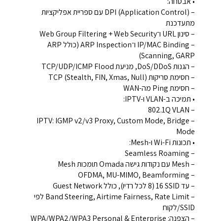
• אבטחה:
– DPI (Application Control) עם ספריית אפליקציות
מתעדכנת
– סינון URL ו־Web Group Filtering + Web Security
– IP/MAC Binding ו־ARP Inspection (כולל ARP
Scanning, GARP)
– הגנות DoS/DDoS, מניעת TCP/UDP/ICMP Flood
– חסימת סריקות TCP (Stealth, FIN, Xmas, Null)
– חסימת Ping מה-WAN
• תמיכה ב-VLAN ו-IPTV:
– ‎802.1Q VLAN‎
– IPTV: IGMP v2/v3 Proxy, Custom Mode, Bridge
Mode
• תכונות Wi-Fi ו-Mesh:
– Seamless Roaming
– Mesh עם נקודות גישה Omada תומכות Mesh
– OFDMA, MU-MIMO, Beamforming
– עד ‎16 SSID‎ (8 לכל רדיו), כולל Guest Network
– Band Steering, Airtime Fairness, Rate Limit לפי
SSID/לקוח
– הצפנה: ‎WPA/WPA2/WPA3 Personal & Enterprise‎