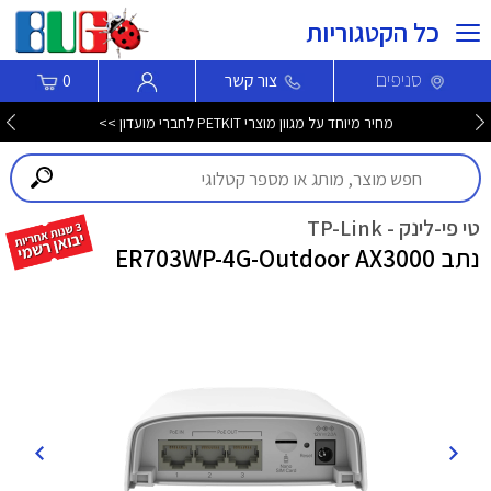
כל הקטגוריות
סניפים
צור קשר
0
מחיר מיוחד על מגוון מוצרי PETKIT לחברי מועדון >>
טי פי-לינק - TP-Link
נתב ER703WP-4G-Outdoor AX3000