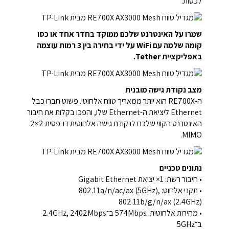
לכסות.
שמרו על האינטרנט שלכם ממוקד בחדר אחד או כסו
קומה שלמה עם WiFi על ידי בחירה בין 3 רמות עוצמה
באפליקציית Tether.
מצב נקודת גישה מובנית
ה-RE700X הוא יותר ממאריך טווח אלחוטי. פשוט חברו כבל
Ethernet ליציאת ה-Ethernet שלו, והפכו בקלות את חיבור
האינטרנט הקווי שלכם לנקודת גישה אלחוטית דו-פסית 2×2
MIMO.
נתונים טכניים
• חיבור רשת: 1× יציאת Gigabit Ethernet
• תקני אלחוט: 802.11a/n/ac/ax (5GHz),
802.11b/g/n/ax (2.4GHz)
• מהירות אלחוטית: 574Mbps ב־2.4GHz, 2402Mbps
ב־5GHz