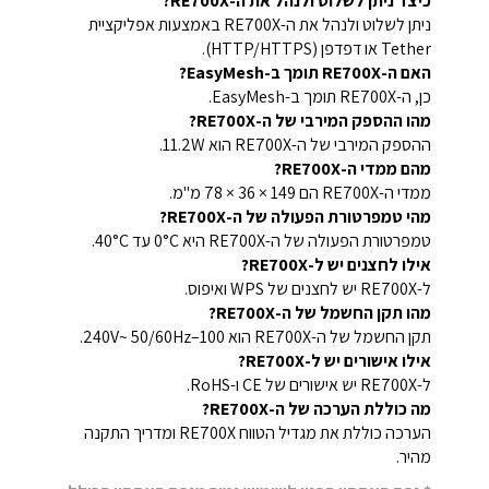
כיצד ניתן לשלוט ולנהל את ה-RE700X?
ניתן לשלוט ולנהל את ה-RE700X באמצעות אפליקציית
Tether או דפדפן (HTTP/HTTPS).
האם ה-RE700X תומך ב-EasyMesh?
כן, ה-RE700X תומך ב-EasyMesh.
מהו ההספק המירבי של ה-RE700X?
ההספק המירבי של ה-RE700X הוא 11.2W.
מהם ממדי ה-RE700X?
ממדי ה-RE700X הם ‎78 × 36 × 149 מ"מ.
מהי טמפרטורת הפעולה של ה-RE700X?
טמפרטורת הפעולה של ה-RE700X היא ‎0°C עד 40°C.
אילו לחצנים יש ל-RE700X?
ל-RE700X יש לחצנים של WPS ואיפוס.
מהו תקן החשמל של ה-RE700X?
תקן החשמל של ה-RE700X הוא 100–240V~ 50/60Hz.
אילו אישורים יש ל-RE700X?
ל-RE700X יש אישורים של CE ו-RoHS.
מה כוללת הערכה של ה-RE700X?
הערכה כוללת את מגדיל הטווח RE700X ומדריך התקנה
מהיר.