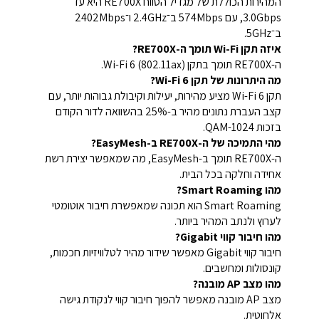
המהירות הכוללת של מגדיל הטווח RE700X היא עד
3.0Gbps, עם 574Mbps ב־2.4GHz ו־2402Mbps
ב־5GHz.
איזה תקן Wi-Fi תומך ה-RE700X?
ה-RE700X תומך בתקן Wi-Fi 6 (802.11ax).
מה היתרונות של תקן Wi-Fi 6?
תקן Wi-Fi 6 מציע מהירות, יעילות וקיבולת גבוהות יותר, עם
קצב העברת נתונים מהיר ב-25% בהשוואה לדור הקודם
בזכות 1024-QAM.
מהי התמיכה של ה-RE700X ב-EasyMesh?
ה-RE700X תומך ב-EasyMesh, מה שמאפשר יצירת רשת
אחידה וחלקה בכל הבית.
מהו Smart Roaming?
Smart Roaming הוא תכונה שמאפשרת חיבור אוטומטי
לערוץ ולנתב המהיר ביותר.
מהו חיבור קווי Gigabit?
חיבור קווי Gigabit מאפשר שידור מהיר לטלוויזיות חכמות,
קונסולות ומחשבים.
מהו מצב AP מובנה?
מצב AP מובנה מאפשר להפוך חיבור קווי לנקודת גישה
אלחוטית.