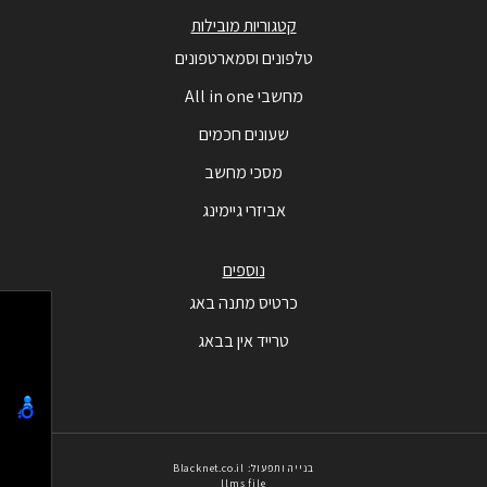
קטגוריות מובילות
טלפונים וסמארטפונים
מחשבי All in one
שעונים חכמים
מסכי מחשב
אביזרי גיימינג
נוספים
כרטיס מתנה באג
טרייד אין בבאג
בנייה ותפעול: Blacknet.co.il
llms file