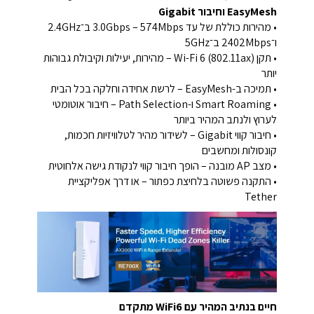
EasyMesh וחיבור Gigabit
• מהירות כוללת של עד 3.0Gbps – 574Mbps ב־2.4GHz
ו־2402Mbps ב־5GHz
• תקן Wi-Fi 6 (802.11ax) – מהירות, יעילות וקיבולת גבוהות
יותר
• תמיכה ב-EasyMesh – לרשת אחידה וחלקה בכל הבית
• Smart Roaming ו-Path Selection – חיבור אוטומטי
לערוץ ולנתב המהיר ביותר
• חיבור קווי Gigabit – לשידור מהיר לטלוויזיות חכמות,
קונסולות ומחשבים
• מצב AP מובנה – הופך חיבור קווי לנקודת גישה אלחוטית
• התקנה פשוטה בלחיצת כפתור – או דרך אפליקציית
Tether
חיים בנתיב המהיר עם WiFi6 מתקדם