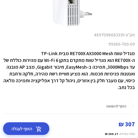
מק"ט 4897098683330
99360-700-09
מגדיל טווח RE700X AX3000 Mesh מבית TP-Link
ה-RE700X הוא מגדיל טווח מתקדם בתקן Wi-Fi 6 עם מהירות כוללת של
עד 3000Mbps, תמיכה ב-EasyMesh, חיבור Gigabit, מצב AP מובנה
ואנטנות פנימיות חכמות. הוא מציע חוויית רשת מהירה, חלקה ורחבת
כיסוי, עם מעבר חלק בין אזורים, ניהול קל דרך אפליקציה ותמיכה מלאה
בכל נתב.
הוסף להשוואה
307 ₪
הוסף לעגלה
מחיר באילת:
260.17 ₪