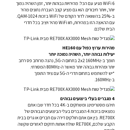
WiFi 6 מגיע עם הכל: מהירויות גבוהות יותר, זמן השהיה נמוך
יותר, ויותר חיבורים. הוא גם מציע קצב העברת נתונים מהיר
ב-25% בהשוואה לדור הקודם של WiFi בזכות 1024-QAM.
עם ההאצה הזו במהירות, חוו WiFi מהיר ויציב בכל חדרי
הבית שלכם.
מהירות ערוץ כפול עם HE160
יעילות גבוהה יותר, השהיה נמוכה יותר
תומך ב-2x2 160MHz בתחום ה-5G, נהנה מרוחב פס רחב
יותר ומהירות גבוהה יותר מאשר ה-80MHz המסורתי.
*יש להשתמש בתחום תדרי ה-5G עם ציוד התומך
ב-160MHz.
4 מגברים בעלי ביצועים גבוהים
תיהנו מסטרימינג ומשחקים ב-4K בכל חדר שבו אתם
נמצאים בזכות 4 המגברים בעלי הביצועים הגבוהים של
RE700X. בין אם אתם חולקים דירה עם חברים או גרים בבית
הקבע שלכם, RE700X שולח אותות חזקים לאזורים שקשה