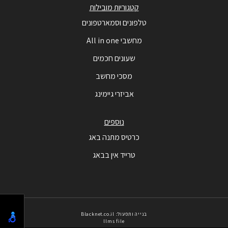
קטגוריות מובילות
טלפונים וסמארטפונים
מחשבי All in one
שעונים חכמים
מסכי מחשב
אביזרי גיימינג
נוספים
כרטיס מתנה באג
טרייד אין בבאג
בנייה ותפעול: Blacknet.co.il
llms file