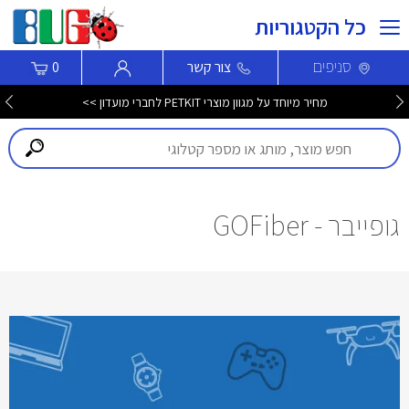
כל הקטגוריות
סניפים
צור קשר
0
מחיר מיוחד על מגוון מוצרי PETKIT לחברי מועדון >>
גופייבר - GOFiber