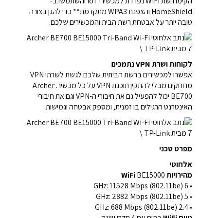
הקימו רשת WiFi נפרדת למכשירי IoT והשתמשו ב-
HomeShield והצפנת WPA3 מתקדמת** כדי להגן בצורה
טובה יותר על אבטחת רשת הבית והמכשירים שלכם.
לקוחות ושרת VPN נתמכים
אפשרו למכשירים ברשת הביתית שלכם לגשת לשרתי VPN
מרוחקים מבלי להתקין תוכנת VPN על כל מכשיר. Archer
BE700 יכול להפעיל גם את חיבורי ה-VPN וגם את חיבורי
האינטרנט הרגילים בו זמנית, ומספק אבטחה וגמישות.
מפרט טכני
אלחוטי
מהירויות WiFi
BE15000
• 6 GHz: 11528 Mbps (802.11be)
• 5 GHz: 2882 Mbps (802.11be)
• 2.4 GHz: 688 Mbps (802.11be)
טווח WiFi
בתים עם 4 חדרי שינה