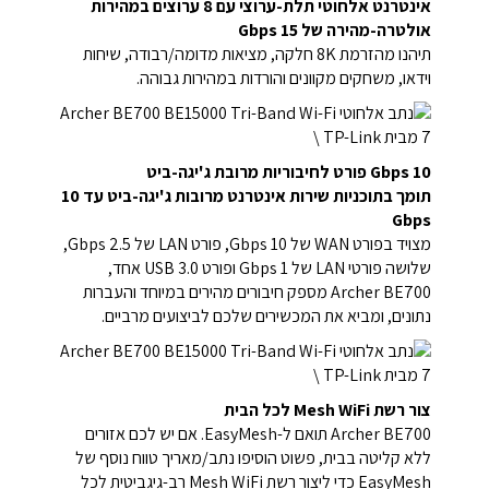
אינטרנט אלחוטי תלת-ערוצי עם 8 ערוצים במהירות
אולטרה-מהירה של 15 Gbps
תיהנו מהזרמת 8K חלקה, מציאות מדומה/רבודה, שיחות
וידאו, משחקים מקוונים והורדות במהירות גבוהה.
10 Gbps פורט לחיבוריות מרובת ג'יגה-ביט
תומך בתוכניות שירות אינטרנט מרובות ג'יגה-ביט עד 10
Gbps
מצויד בפורט WAN של 10 Gbps, פורט LAN של 2.5 Gbps,
שלושה פורטי LAN של 1 Gbps ופורט USB 3.0 אחד,
Archer BE700 מספק חיבורים מהירים במיוחד והעברות
נתונים, ומביא את המכשירים שלכם לביצועים מרביים.
צור רשת Mesh WiFi לכל הבית
Archer BE700 תואם ל-EasyMesh. אם יש לכם אזורים
ללא קליטה בבית, פשוט הוסיפו נתב/מאריך טווח נוסף של
EasyMesh כדי ליצור רשת Mesh WiFi רב-גיגביטית לכל