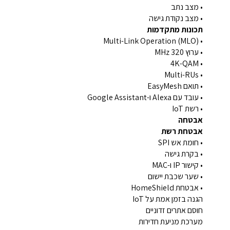
• מצב נתב
• מצב נקודת גישה
תכונות מתקדמות
• Multi-Link Operation (MLO)
• ערוץ 320 MHz
• 4K-QAM
• Multi-RUs
• תואם EasyMesh
• עובד עם Alexa ו-Google Assistant
• רשת IoT
אבטחה
אבטחת רשת
• חומת אש SPI
• בקרת גישה
• קישור IP ו-MAC
• שער שכבת יישום
• אבטחת HomeShield
הגנה בזמן אמת על IoT
חוסם אתרים זדוניים
מערכת מניעת חדירות