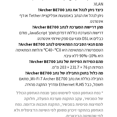
VLAN.
כיצד ניתן לנהל את נתב Archer BE700?
ניתן לנהל את הנתב באמצעות אפליקציית Tether או דף
אינטרנט.
מהן דרישות המערכת לנתב Archer BE700?
דרישות המערכת כוללות דפדפן תומך JavaScript, מודם
כבלים או DSL ומנוי עם ספק שירותי אינטרנט.
מהם תנאי הסביבה המתאימים לנתב Archer BE700?
הטמפרטורה המתאימה היא 0℃~40℃ והלחות המתאימה
היא 10%~90% ללא עיבוי.
מהם המידות הפיזיות של נתב Archer BE700?
המידות הן 76 × 231.7 × 203 מ"מ.
מה כלול בתוכן החבילה של נתב Archer BE700?
החבילה כוללת את נתב Wi-Fi 7 Archer BE700, מתאם
חשמל, כבל Ethernet RJ45 ומדריך התקנה מהירה.
* נפח האחסון הפנוי לשימוש נמוך מנפח האחסון הכולל
של המכשיר, עקב התקנת מערכת הפעלה, חלוקה
למחיצות פנימיות במכשיר, התקנת תוכנות וכדומה. נפח
האחסון בהתקני זיכרון מסומן לפי השיטה הדצימלית ולא
לפי שהשיטה הבינארית.