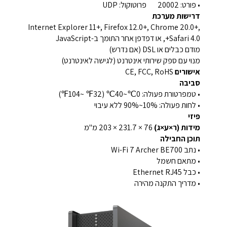
• פורט: 20002 פרוטוקול: UDP
דרישות מערכת
Internet Explorer 11+, Firefox 12.0+, Chrome 20.0+,
Safari 4.0+, או דפדפן אחר התומך ב-JavaScript
מודם כבלים או DSL (אם נדרש)
מנוי עם ספק שירותי אינטרנט (לגישה לאינטרנט)
אישורים
CE, FCC, RoHS
סביבה
• טמפרטורת פעולה: 0℃~40℃ (32℉ ~104℉)
• לחות פעולה: 10%~90% ללא עיבוי
פיזי
מידות (ר×ע×ג)
76 × 231.7 × 203 מ"מ
תוכן החבילה
• נתב Wi-Fi 7 Archer BE700
• מתאם חשמל
• כבל Ethernet RJ45
• מדריך התקנה מהירה