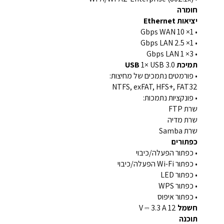
חומרה
יציאות Ethernet
• 1× 10 Gbps WAN
• 1× 2.5 Gbps LAN
• 3× 1 Gbps LAN
תמיכת USB
1× USB 3.0
• פורמטים נתמכים של מחיצות:
NTFS, exFAT, HFS+, FAT32
• פונקציות נתמכות:
שרת FTP
שרת מדיה
שרת Samba
כפתורים
• כפתור הפעלה/כיבוי
• כפתור Wi-Fi הפעלה/כיבוי
• כפתור LED
• כפתור WPS
• כפתור איפוס
חשמל
12 V ⎓ 3.3 A
תוכנה