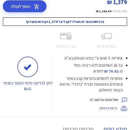
1,379 ₪
הוסף לעגלה
מחיר באילת:
1,168.64 ₪
ברכישת מוצר זה תוכלו לקבל עד 1,379 נקודות מועדון!
משלוח חינם
קנייה בטוחה
אחריות: 3 שנים ע"י בנדא מגנטיק בע"מ
עד 18 תשלומים ללא ריבית.
החל
מ-
76.61 ₪
לחודש.
אפשרות לתשלום בהוראת קבע באתר
לחץ
לבדיקת מלאי המוצר בסניפי
ובסניפים באמצעות חברת "בלנדר". פרטים
BUG
בעמוד התשלום.
שאל אותנו על מוצר זה
גרסת הדפסה
מידע נוסף
פרטים טכניים