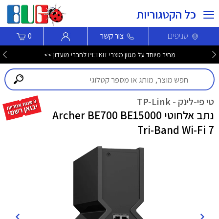
כל הקטגוריות
סניפים
צור קשר
0
מחיר מיוחד על מגוון מוצרי PETKIT לחברי מועדון >>
טי פי-לינק - TP-Link
נתב אלחוטי Archer BE700 BE15000
Tri-Band Wi-Fi 7