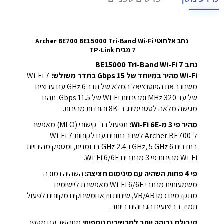
נתב אלחוטי Archer BE700 BE15000 Tri-Band Wi-Fi
7 מבית TP-Link
נתב BE15000 Tri-Band Wi-Fi 7
Wi-Fi מהיר במיוחד של 15 Gbps בתדר משולש:
Wi-Fi 7
משחרר את הפוטנציאל המלא של תדר 6 GHz עם ערוצים
של עד 320 MHz ומהירויות Wi-Fi של 11.5 Gbps. תהנו
מגישה מלאה לסטרימינג ב-8K והורדות מהירות.
מהיר פי 3 מ-Wi-Fi 6E:
תפעול רב-קישורי (MLO) מאפשר
ל-Archer BE700 לשדר נתונים עם לקוחות Wi-Fi 7
בתדרים 6 GHz, 5 GHz ו-2.4 GHz בו זמנית, ומספק מהירויות
Wi-Fi מהירות פי 3 מנתבים Wi-Fi 6/6E.
פי 4 פחות השהיה עם מינימום חציצה:
השהיה נמוכה
משמעותית מנתבי Wi-Fi 6/6E מאפשרת ליישומים
מתקדמים כמו VR/AR, שיחות וידאו ומשחקים מקוונים לפעול
תמיד בביצועים הגבוהים ביותר.
קיבולת גבוהה יותר למכשירים נוספים:
מתקשר עם מספר