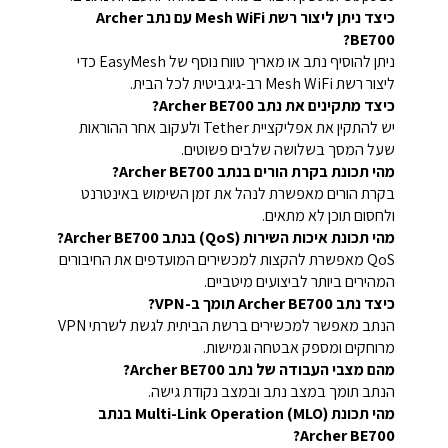
כיצד ניתן ליצור רשת Mesh WiFi עם נתב Archer
BE700?
ניתן להוסיף נתב או מאריך טווח נוסף של EasyMesh כדי
ליצור רשת Mesh WiFi רב-גיגביטית לכל הבית.
כיצד מתקינים את נתב Archer BE700?
יש להתקין את אפליקציית Tether ולעקוב אחר ההוראות
שעל המסך בשלושה שלבים פשוטים.
מהי תכונת בקרת הורים בנתב Archer BE700?
בקרת הורים מאפשרת לנהל את זמן השימוש באינטרנט
ולחסום תוכן לא מתאים.
מהי תכונת איכות השירות (QoS) בנתב Archer BE700?
QoS מאפשרת להקצות למכשירים המועדפים את החיבורים
המהירים ביותר לביצועים מיטביים.
כיצד נתב Archer BE700 תומך ב-VPN?
הנתב מאפשר למכשירים ברשת הביתית לגשת לשרתי VPN
מרוחקים ומספק אבטחה וגמישות.
מהם מצבי העבודה של נתב Archer BE700?
הנתב תומך במצב נתב ובמצב נקודת גישה.
מהי תכונת Multi-Link Operation (MLO) בנתב
Archer BE700?