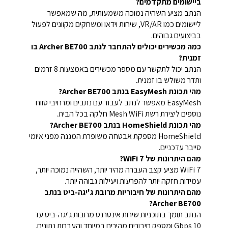
ביישומים מתקדמים?
הנתב מציע השהיה נמוכה משמעותית, מה שמאפשר
ליישומים כמו VR/AR, שיחות וידאו ומשחקים מקוונים לפעול
בביצועים גבוהים.
כמה מכשירים יכולים להתחבר לנתב Archer BE700 בו
זמנית?
הנתב יכול לתקשר עם מספר מכשירים באמצעות 8 זרמים
ותדר משולש בו זמנית.
מהי תכונת EasyMesh בנתב Archer BE700?
EasyMesh מאפשר לנתב לעבוד עם נתבים ומרחיבי טווח
נוספים ליצירת רשת Mesh WiFi חלקה בכל הבית.
מהי תכונת HomeShield בנתב Archer BE700?
HomeShield מספקת אבטחה משופרת המגנה מפני איומי
סייבר עדכניים.
מהם היתרונות של WiFi 7?
WiFi 7 מציע קצב העברה מהיר יותר, השהייה נמוכה יותר,
עמידות חזקה יותר להפרעות ויעילות גבוהה יותר.
מהם היתרונות של חיבוריות מרובת ג'יגה-ביט בנתב
Archer BE700?
הנתב תומך בתוכניות שירות אינטרנט מרובות ג'יגה-ביט עד
10 Gbps ומספק חיבורים מהירים במיוחד והעברות נתונים.