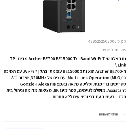
מק"ט 4895252508000
99360-700-05
נתב אלחוטי Archer BE700 BE15000 Tri-Band Wi-Fi 7 מבית TP-
Link \
ה-Archer BE700 הוא נתב BE15000 עוצמתי בתקן Wi-Fi 7, עם תמיכה
ב־Multi-Link Operation (MLO), ערוצים של 320MHz, שידור ב־8
סטרימים בו־זמנית ושליטה מלאה באמצעות Alexa ו-Google
Assistant. מושלם לגיימינג, סטרימינג 8K, מציאות מדומה וניהול בית
חכם – בעיצוב עתידני וביצועים ללא תחרות
הוסף להשוואה