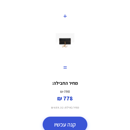
+
=
מחיר החבילה:
798 ₪
778 ₪
מחיר באילת:
659.32 ₪
קנה עכשיו