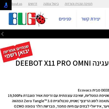
תמיכה טכנית והורדות
ביטול עסקה
דרושים
About us
יצירת קשר
סניפים
DEEBOT X1
שואב רובוטי עם טעינה מהירה של 6% ב-3 דקות בזמן שטיפת המטליות, שאיבה עוצמתית עם זרימת אוויר מוגברת 19,500Pa
ללכלוך עמוק, הרמה אוטומטית של המברשת/ רולר בהתאמה לסוג הריצוף /שטיח, טכנולוגיית Zero Tangle™ 3.0 המהווה
פתרון אמיתי לשיער, שמפחית משמעותית הצטברות שיער, אידיאלי לבתים עם חיות מחמד, מברשת רולר צפופה OZMO