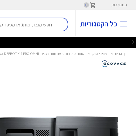
התחברות
0
כל הקטגוריות
דף הבית
>
שואבי אבק
>
שואב אבק רובוטי עם תחנת עגינה DEEBOT X11 PRO OMNI אקובקס - Ecovacs