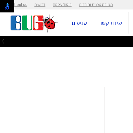
תמיכה טכנית והורדות
ביטול עסקה
דרושים
About us
יצירת קשר
סניפים