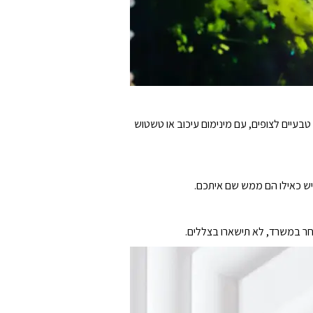
צלמות רשת אחרות. תיראו יותר טבעיים לצופים, עם מינימום עיכוב או טשטוש