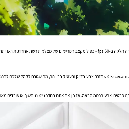
נפנפו ביד, ריקדו, להטוטו. איך שתזוזו, עשו זאת בצורה חלקה ב-60 fps - כפול מקצב הפריימים של מ
כם.