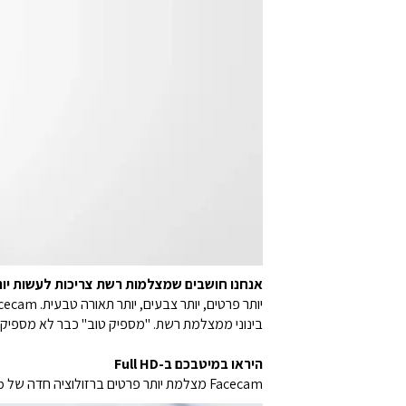
אנחנו חושבים שמצלמות רשת צריכות לעשות יו
בינוני ממצלמת רשת. "מספיק טוב" כבר לא מספיק 
היראו במיטבכם ב-Full HD
Facecam מצלמת יותר פרטים ברזולוציה חדה של 1080p. כך שהצופים שלכם רואים כל הבעה פנים בבהירות מוחלטת, ואתם חופשיים להתקרב עם פחות בלאגן.