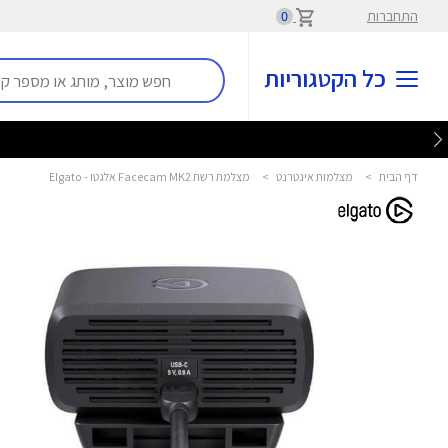
התחברות
0
כל הקטגוריות
דף הבית
>
מצלמות אינטרנט
>
מצלמת רשת Facecam MK2 אלגטו - Elgato