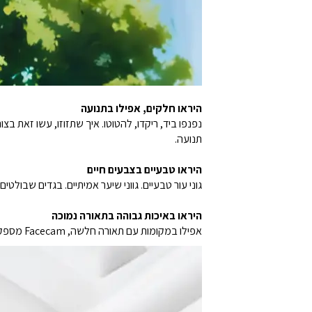
היראו חלקים, אפילו בתנועה
תנועה.
היראו טבעיים בצבעים חיים
גוני עור טבעיים. גווני שיער אמיתיים. בגדים שבולטים. Facecam משחזרת צבע בדיוק ובעומק רב יותר, מה שגורם לקהל שלכם להרגיש כאילו הם ממש שם אית
היראו באיכות גבוהה בתאורה נמוכה
אפילו במקומות עם תאורה חלשה, Facecam מספקת פרטים וצבע ברמה הבאה. אז בין אם אתם בחדר גיימינג חשוך או עובדים מאוחר במשרד, לא תישארו בצללים.