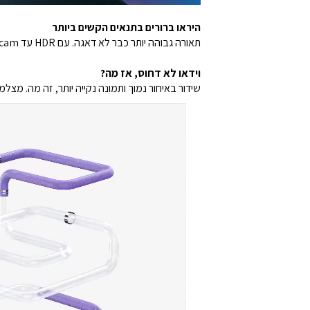
היראו ברורים בתנאים הקשים ביותר
תאורה גבוהה יותר כבר לא דאגה. עם HDR עד 1080p60, Facecam שומרת אתכם בפוקוס אפילו בהגדרות קיצוניות, מבלי לוותר על קצב הפריימים.
וידאו לא דחוס, אז מה?
שידור באיחור נמוך ותמונה נקייה יותר, זה מה. מצלמות ר