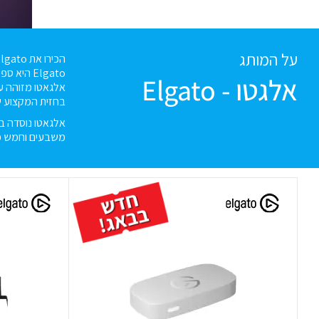
על המותג
הכירו את Elgato.
Elgato היא ספקית מובילה בעולם של טכנולוגיה אודיו-ויזואלית ליוצרי תוכן בכל הפלטפורמות לשיתוף וידאו.
אלגטו - Elgato
אלגאטו מזוהה עם
בחזית המקצוע 
משבעים וחמש מד