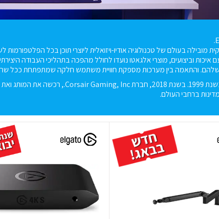
 איכות וביצועים, מוצרי אלגאטו נועדו לחולל מהפכה בתהליכי העבודה היצירתיי
שלהם. והתאמה בין מערכות מספקת חוויית משתמש חלקה שמתפתחת ככל שהא
אלגאטו נוסדה בשנת 1999. בשנת 2018, חב
ינות ברחבי העולם.