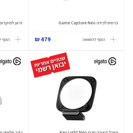
כרטיס לכידה Game Capture Neo
זרוע למיקרופון  Mic Arm LP
479 ₪
הוסף להשוואה
הוסף ל
פאנל תאורה חכם Key Light Neo
בקר שליטה Stream Deck Neo