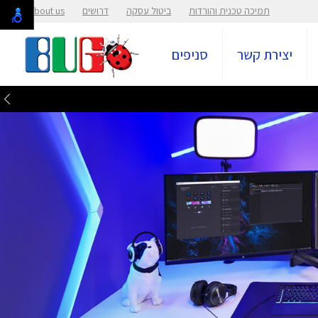
תמיכה טכנית והורדות
ביטול עסקה
דרושים
About us
יצירת קשר
סניפים