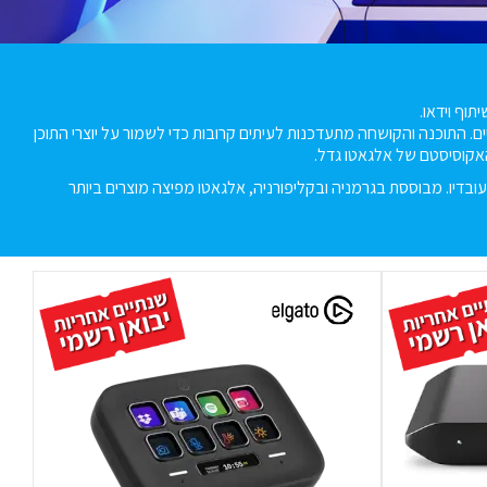
ם. התוכנה והקושחה מתעדכנות לעיתים קרובות כדי לשמור על יוצרי התוכן
קוסיסטם של אלגאטו גדל.
רת Corsair Gaming, Inc., רכשה את המותג ואת עובדיו. מבוססת בגרמניה ובקליפורניה, אלגאטו מפיצה מוצרים ביותר