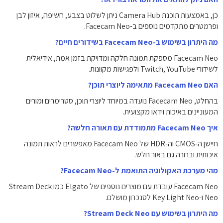
כן, באמצעות תוכנת Camera Hub ניתן לשלוט בצבע, חשיפה, איזון לבן
ופרמטרים מתקדמים נוספים ב-Facecam Neo.
מה היתרון בשימוש ב-Facecam Neo בשידורים חיים?
Facecam Neo מספקת תמונה חלקה ומדויקת בזמן אמת, אידיאלית
לשידורי Twitch, YouTube ולפגישות מקוונות.
האם Facecam Neo מתאימה ליוצרי תוכן?
בהחלט, Facecam Neo נועדה במיוחד ליוצרי תוכן, סטרימרים ומורים
המעוניינים באיכות וידאו מקצועית.
איך Facecam Neo מתמודדת עם תאורה חלשה?
חיישן ה-CMOS וה-HDR של Facecam Neo מאפשרים לראות תמונה
איכותית וברורה גם באור חלש.
מהי מערכת האקולוגיה התואמת ל-Facecam Neo?
Facecam Neo עובדת עם מוצרים נוספים של Elgato כמו Stream Deck
Neo ו-Key Light Neo לסנכרון מושלם.
מה היתרון בשימוש עם Stream Deck Neo?