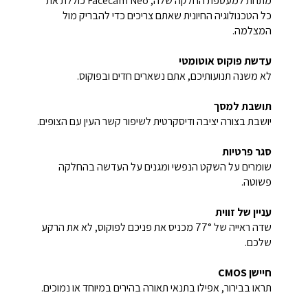
מתחת למעטפת החלקה שלה, Facecam Neo כוללת את
כל הטכנולוגיה החיונית שאתם צריכים כדי להבריק מול
המצלמה.
עדשת פוקוס אוטומטי
לא משנה תנועותיכם, אתם נשארים חדים ובפוקוס.
תושבת למסך
יושבת בצורה יציבה ודיסקרטית לשיפור קשר העין עם הצופים.
סגר פרטיות
שומרים על השקט הנפשי ומגנים על העדשה בהחלקה
פשוטה.
עניין של זווית
שדה ראייה של 77° מכניס את פניכם לפוקוס, לא את הרקע
שלכם.
חיישן CMOS
תראו בבירור, אפילו בתנאי תאורה בהירים במיוחד או נמוכים.