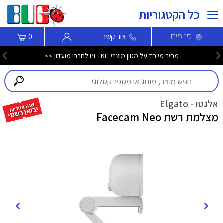
כל הקטגוריות
סניפים
צור קשר
0
מחיר מיוחד על מגוון מוצרי PETKIT לחברי מועדון >>
אלגטו - Elgato
מצלמת רשת Facecam Neo