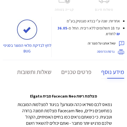
משלוח חינם
קנייה בטוחה
אחריות: שנה ע"י בנדא מגנטיק בע"מ
עד 18 תשלומים ללא ריבית.
החל מ-
36.05
₪
לחודש.
שאל אותנו על מוצר זה
לחץ
לבדיקת מלאי המוצר בסניפי
BUG
גרסת הדפסה
מידע נוסף
פרטים טכניים
שאלות ותשובות
מצלמת רשת Facecam Neo מבית Elgato
נמאס לכם מווידאו כהה ומגורען? בניגוד למצלמות המובנות
במחשבים ניידים, Facecam Neo מצלמת תמונה ברורה
וטבעית. כי כשאתם נראים כמו בחיים האמיתיים, הקהל
שלכם מרגיש יותר מחובר - ואתם יכולים להשאיר רושם