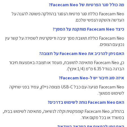
מה כולל סגר הפרטיות של Facecam Neo?
Facecam Neo כוללת סגר פרטיות הנסגר בהחלקה פשוטה להגנה על
העדשה והשקט הנפשי שלכם.
כיצד Facecam Neo מותקנת על המסך?
Facecam Neo כוללת תושבת מסך יציבה ודיסקרטית לשמירה על קשר עין
נכון עם הצופים.
האם ניתן להרכיב את Facecam Neo על חצובה?
כן, Facecam Neo מתאימה לתושבת, מעמד או חצובה באמצעות חיבור
הברגה בגודל ‎6.35‎ מ"מ (1/4 אינץ').
איזה סוג חיבור יש ל-Facecam Neo?
Facecam Neo מגיעה עם כבל USB-C מצופה ניילון, עמיד בפני שחיקה
לשימוש ממושך.
האם Facecam Neo נוחה לשימוש בדרכים?
בהחלט, Facecam Neo קומפקטית וקלה לנשיאה, מתאימה לשימוש בבית,
במשרד או בכל מקום אחר.
האם ניתן להתאים את המראה בווידאו?