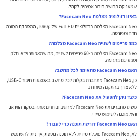
שמעניקה תחושת חיבור אמיתית לקהל.
באיזו רזולוציה מצלמת Facecam Neo?
Facecam Neo מצלמת ברזולוציית Full HD של ‎1080p‎, המספקת תמונה
חדה ומפורטת.
כמה פריימים לשנייה Facecam Neo מצלמת?
Facecam Neo מצלמת ב-60 פריימים לשנייה, מה שמאפשר וידאו חלק
וטבעי גם בתנועה.
האם Facecam Neo מתאימה לכל מחשב?
כן, Facecam Neo מתחברת בקלות לכל מחשב באמצעות חיבור USB-C,
ללא צורך בהתקנה מיוחדת.
כיצד ניתן להפעיל את Facecam Neo?
פשוט מחברים את Facecam Neo למחשב ובוחרים אותה במקור הווידאו,
והיא מוכנה לשימוש מיידי.
האם Facecam Neo דורשת תוכנה כדי לעבוד?
לא, Facecam Neo פועלת מידית ללא תוכנה נוספת, אך ניתן להשתמש