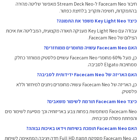
חיבור Facecam Neo ל-Stream Deck Neo מאפשר שליטה מהירה
בהתמקדות, חשיפה ותקריב בלחיצת כפתור.
כיצד Key Light Neo משפר את התמונה?
עבודה עם Key Light Neo מעניקה תאורה מקצועית, המבליטה את איכות
הצילום של Facecam Neo.
האם Facecam Neo עשויה מחומרים ממוחזרים?
כן, מעל 60% מחומרי Facecam Neo עשויים פלסטיק ממוחזר כחלק
ממחויבות Elgato לסביבה.
האם האריזה של Facecam Neo ידידותית לסביבה?
כן, האריזה של Facecam Neo עשויה מחומרים ניתנים למיחזור וללא
פלסטיק.
כיצד Facecam Neo תורמת לשימור משאבים?
Facecam Neo משתמשת בפחות צבע באריזותיה וכך מסייעת לשימור מים
והפחתת פסולת סביבתית.
האם Facecam Neo תומכת בשיחות וידאו באיכות גבוהה?
כן, Facecam Neo מספקת תמונת Full HD חדה ויציבה המתאימה לשיחות