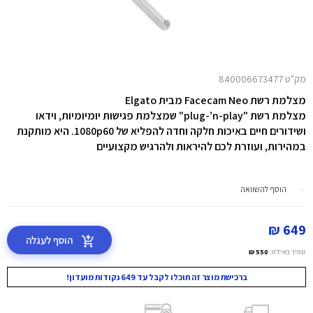
מק"ט 840006673477
מצלמת רשת Facecam Neo מבית Elgato
מצלמת רשת "plug-’n-play" שמצלמת פגישות יומיומיות, וידאו
ושידורים חיים באיכות חלקה וחדה להפליא של 1080p60. היא מותקנת
במהירות, ועוזרת לכם להיראות ולהרגיש מקצועיים
הוסף להשוואה
649 ₪
הוסף לעגלה
מחיר באילת:
550 ₪
ברכישת מוצר זה תוכלו לקבל עד 649 נקודות מועדון!