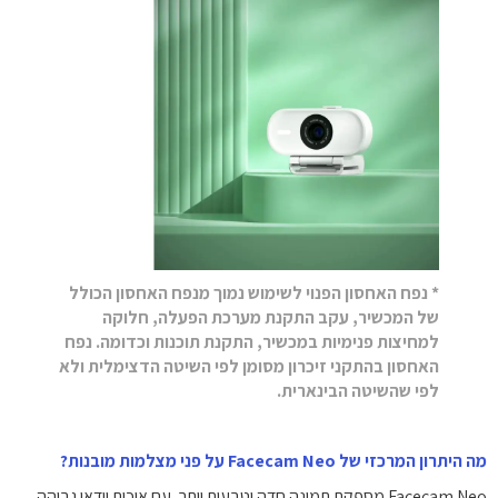
* נפח האחסון הפנוי לשימוש נמוך מנפח האחסון הכולל
של המכשיר, עקב התקנת מערכת הפעלה, חלוקה
למחיצות פנימיות במכשיר, התקנת תוכנות וכדומה. נפח
האחסון בהתקני זיכרון מסומן לפי השיטה הדצימלית ולא
לפי שהשיטה הבינארית.
מה היתרון המרכזי של Facecam Neo על פני מצלמות מובנות?
Facecam Neo מספקת תמונה חדה וטבעית יותר, עם איכות וידאו גבוהה