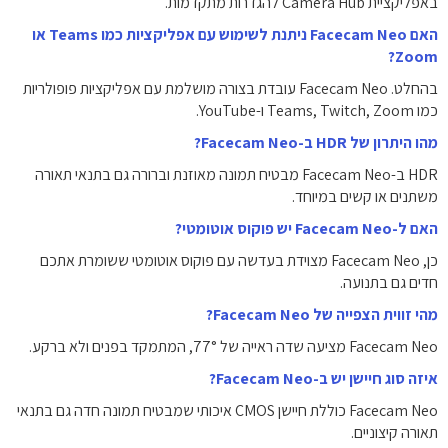
באפליקציית Camera Hub להגדרות מתקדמות.
האם Facecam Neo ניתנת לשימוש עם אפליקציות כמו Teams או
Zoom?
בהחלט. Facecam Neo עובדת בצורה מושלמת עם אפליקציות פופולריות
כמו Teams, Twitch, Zoom ו-YouTube.
מהו היתרון של HDR ב-Facecam Neo?
HDR ב-Facecam Neo מבטיח תמונה מאוזנת וברורה גם בתנאי תאורה
משתנים או קשים במיוחד.
האם ל-Facecam Neo יש פוקוס אוטומטי?
כן, Facecam Neo מצוידת בעדשה עם פוקוס אוטומטי ששומרת אתכם
חדים גם בתנועה.
מהי זווית הצפייה של Facecam Neo?
Facecam Neo מציעה שדה ראייה של ‎77°‎, המתמקד בפנים ולא ברקע.
איזה סוג חיישן יש ב-Facecam Neo?
Facecam Neo כוללת חיישן CMOS איכותי שמבטיח תמונה חדה גם בתנאי
תאורה קיצוניים.