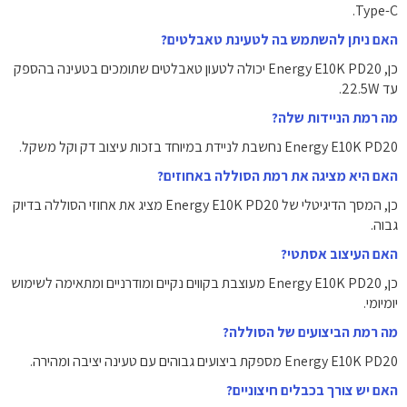
Type-C.
האם ניתן להשתמש בה לטעינת טאבלטים?
כן, Energy E10K PD20 יכולה לטעון טאבלטים שתומכים בטעינה בהספק
עד ‎22.5W‎.
מה רמת הניידות שלה?
Energy E10K PD20 נחשבת לניידת במיוחד בזכות עיצוב דק וקל משקל.
האם היא מציגה את רמת הסוללה באחוזים?
כן, המסך הדיגיטלי של Energy E10K PD20 מציג את אחוזי הסוללה בדיוק
גבוה.
האם העיצוב אסתטי?
כן, Energy E10K PD20 מעוצבת בקווים נקיים ומודרניים ומתאימה לשימוש
יומיומי.
מה רמת הביצועים של הסוללה?
Energy E10K PD20 מספקת ביצועים גבוהים עם טעינה יציבה ומהירה.
האם יש צורך בכבלים חיצוניים?