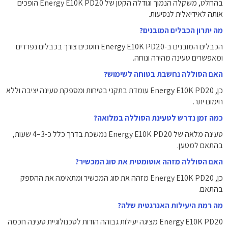
בהחלט, משקלה הנמוך וגודלה הקטן של Energy E10K PD20 הופכים
אותה לאידיאלית לנסיעות.
מה יתרון הכבלים המובנים?
הכבלים המובנים ב-Energy E10K PD20 חוסכים צורך בכבלים נפרדים
ומאפשרים טעינה מהירה ונוחה.
האם הסוללה נחשבת בטוחה לשימוש?
כן, Energy E10K PD20 עומדת בתקני בטיחות ומספקת טעינה יציבה וללא
חימום יתר.
כמה זמן נדרש לטעינת הסוללה במלואה?
טעינה מלאה של Energy E10K PD20 נמשכת בדרך כלל כ-3–4 שעות,
בהתאם למטען.
האם הסוללה מזהה אוטומטית את סוג המכשיר?
כן, Energy E10K PD20 מזהה את סוג המכשיר ומתאימה את ההספק
בהתאם.
מה רמת היעילות האנרגטית שלה?
Energy E10K PD20 מציגה יעילות גבוהה הודות לטכנולוגיית טעינה חכמה