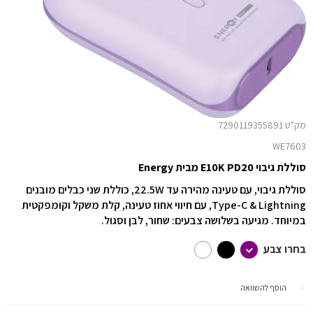
מק"ט 7290119355891
WE7603
סוללת גיבוי E10K PD20 מבית Energy
סוללת גיבוי, עם טעינה מהירה עד ‎22.5W‎, כוללת שני כבלים מובנים
‎Type-C & Lightning‎, עם חיווי אחוז טעינה, קלת משקל וקומפקטית
במיוחד. מגיעה בשלושה צבעים: שחור, לבן וסגול.
בחרו צבע
הוסף להשוואה