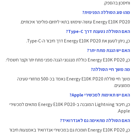
וחיסכון בהספק.
מהו סוג הסוללה הפנימית?
Energy E10K PD20 עושה שימוש בתאי ליתיום-פולימר איכותיים.
האם הסוללה נטענת דרך Type-C?
כן, ניתן לטעון את Energy E10K PD20 דרך חיבור ה-Type-C.
האם יש הגנת מתח יתר?
כן, Energy E10K PD20 כוללת מנגנוני הגנה מפני מתח יתר וקצר חשמלי.
מה משך חיי הסוללה?
משך חיי סוללת Energy E10K PD20 נאמד בכ-500 מחזורי טעינה
ממוצעים.
האם יש תאימות למכשירי Apple?
כן, חיבור Lightning המובנה ב-Energy E10K PD20 מתאים למכשירי
Apple.
האם הסוללה מתאימה גם לאנדרואיד?
כן, Energy E10K PD20 תומכת גם במכשירי אנדרואיד באמצעות חיבור