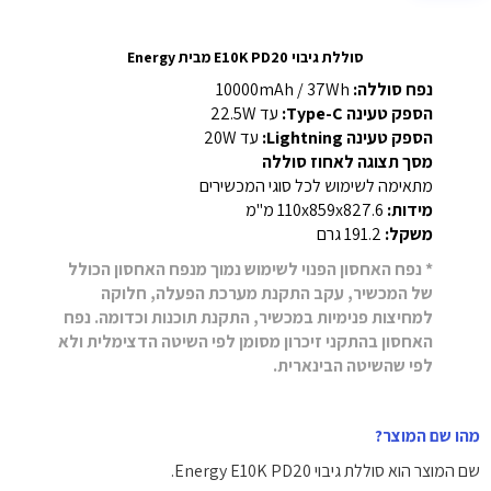
סוללת גיבוי E10K PD20 מבית Energy
נפח סוללה:
‎10000mAh / 37Wh‎
הספק טעינה Type-C:
עד ‎22.5W‎
הספק טעינה Lightning:
עד ‎20W‎
מסך תצוגה לאחוז סוללה
מתאימה לשימוש לכל סוגי המכשירים
מידות:
‎110x8
59x827.6‎ מ"מ
משקל:
‎191.2‎ גרם
* נפח האחסון הפנוי לשימוש נמוך מנפח האחסון הכולל
של המכשיר, עקב התקנת מערכת הפעלה, חלוקה
למחיצות פנימיות במכשיר, התקנת תוכנות וכדומה. נפח
האחסון בהתקני זיכרון מסומן לפי השיטה הדצימלית ולא
לפי שהשיטה הבינארית.
מהו שם המוצר?
שם המוצר הוא סוללת גיבוי Energy E10K PD20.