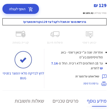
129 ₪
הוסף לעגלה
מחיר באילת:
109.32 ₪
ברכישת מוצר זה תוכלו לקבל עד 129 נקודות מועדון!
יבואן רשמי
משלוח חינם
קנייה בטוחה
אחריות: שנה ע"י יבואן רשמי - באג
מולטיסיסטם בע"מ
עד 18 תשלומים ללא ריבית.
החל מ-
7.16
₪
לחודש.
לחץ
לבדיקת מלאי המוצר בסניפי
שאל אותנו על מוצר זה
BUG
גרסת הדפסה
מידע נוסף
פרטים טכניים
שאלות ותשובות