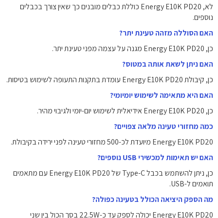
לא, Energy E10K PD20 כוללת כבלים מובנים כך שאין צורך בכבלים
נוספים.
האם הסוללה מזהה טעינת יתר?
כן, Energy E10K PD20 מגנה על עצמה מפני טעינת יתר.
האם ניתן לשאת אותה במטוס?
כן, קיבולת Energy E10K PD20 עומדת בתקנות התעופה לשימוש בטיסות.
האם היא מתאימה לשימוש יומיומי?
כן, Energy E10K PD20 אידיאלית לשימוש יום-יומי ולגיבוי מהיר.
כמה מחזורי טעינה מלאה צפויים?
Energy E10K PD20 מיועדת לכ-500 מחזורי טעינה לפני ירידה בקיבולת.
האם יש תאימות למכשירי USB נוספים?
כן, ניתן להשתמש בכבל Type-C של Energy E10K PD20 עם מתאמים
תואמים ל-USB.
מה הספק היציאה הכולל בטעינה כפולה?
Energy E10K PD20 יכולה לספק עד כ-22.5W בסך הכול בין שני