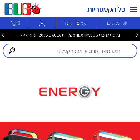
כל הקטגוריות
סניפים
צור קשר
0
בלעדי לחברי MyBUG! מגוון מקלדות AULA ב-20% הנחה >>>