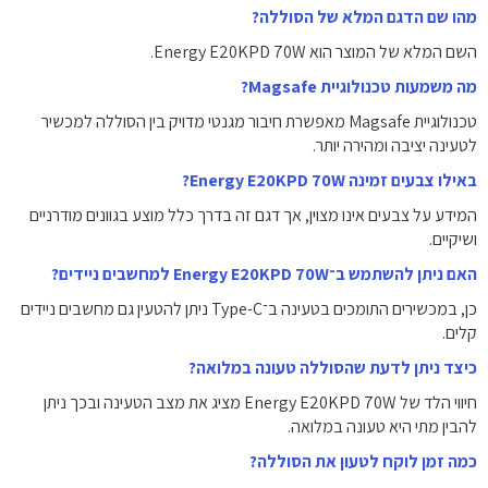
מהו שם הדגם המלא של הסוללה?
השם המלא של המוצר הוא Energy E20KPD 70W.
מה משמעות טכנולוגיית Magsafe?
טכנולוגיית Magsafe מאפשרת חיבור מגנטי מדויק בין הסוללה למכשיר
לטעינה יציבה ומהירה יותר.
באילו צבעים זמינה Energy E20KPD 70W?
המידע על צבעים אינו מצוין, אך דגם זה בדרך כלל מוצע בגוונים מודרניים
ושיקיים.
האם ניתן להשתמש ב־Energy E20KPD 70W למחשבים ניידים?
כן, במכשירים התומכים בטעינה ב־Type-C ניתן להטעין גם מחשבים ניידים
קלים.
כיצד ניתן לדעת שהסוללה טעונה במלואה?
חיווי הלד של Energy E20KPD 70W מציג את מצב הטעינה ובכך ניתן
להבין מתי היא טעונה במלואה.
כמה זמן לוקח לטעון את הסוללה?