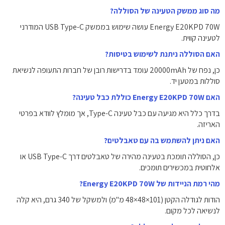
מה סוג ממשק הטעינה של הסוללה?
Energy E20KPD 70W עושה שימוש בממשק USB Type-C המודרני
לטעינה קווית.
האם הסוללה ניתנת לשימוש בטיסות?
כן, נפח של ‎20000mAh‎ עומד בדרישות רובן של חברות התעופה לנשיאת
סוללות במטען יד.
האם Energy E20KPD 70W כוללת כבל טעינה?
בדרך כלל היא מגיעה עם כבל טעינה Type-C, אך מומלץ לוודא בפרטי
האריזה.
האם ניתן להשתמש בה עם טאבלטים?
כן, הסוללה תומכת בטעינה מהירה של טאבלטים דרך USB Type-C או
אלחוטית במכשירים תומכים.
מהי רמת הניידות של Energy E20KPD 70W?
הודות לגודלה הקטן (101×48×48 מ"מ) ולמשקל של 340 גרם, היא קלה
לנשיאה לכל מקום.