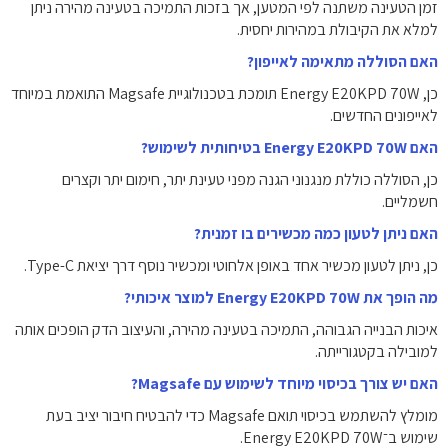
זמן הטעינה משתנה לפי המטען, אך בזכות התמיכה בטעינה מהירה ניתן
למלא את הקיבולת במהירות יחסית.
האם הסוללה מתאימה לאייפון?
כן, Energy E20KPD 70W תומכת בטכנולוגיית Magsafe התואמת במיוחד
לאייפונים החדשים.
האם Energy E20KPD 70W בטיחותית לשימוש?
כן, הסוללה כוללת מנגנוני הגנה מפני טעינת יתר, חימום יתר וקצרים
חשמליים.
האם ניתן לטעון כמה מכשירים בו זמנית?
כן, ניתן לטעון מכשיר אחד באופן אלחוטי ומכשיר נוסף דרך יציאת Type-C.
מה הופך את Energy E20KPD 70W למוצר איכותי?
איכות הבנייה הגבוהה, התמיכה בטעינה מהירה, והעיצוב הדק הופכים אותה
למובילה בקטגורייתה.
האם יש צורך בכיסוי מיוחד לשימוש עם Magsafe?
מומלץ להשתמש בכיסוי תואם Magsafe כדי להבטיח חיבור יציב בעת
שימוש ב־Energy E20KPD 70W.