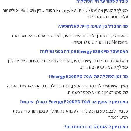
כיצד לשמור על חיי הסוללה?
מומלץ להטעין את Energy E20KPD 70W בטווח שבין 20%–80% ולשמור
עליה מסביבה חמה מדי.
מה ההבדל בין טעינה קווית לאלחוטית?
בטעינה קווית מתקבל חיבור ישיר ומהיר, בעוד שבטעינה האלחוטית עם
Magsafe נוח יותר לשימוש יומיומי.
האם Energy E20KPD 70W עמידה בפני נפילות?
היא מעוצבת במבנה קשיח ועמיד, אך אינה מיועדת לעמידות קיצונית ולכן
מומלץ לשמור עליה בזהירות.
מה זמן הסוללה של Energy E20KPD 70W?
משך השימוש תלוי במכשיר הטעון, אך הקיבולת הגבוהה מאפשרת טעינה
של סמארטפון ממוצע מספר פעמים.
האם ניתן להטעין את Energy E20KPD 70W במהלך שימוש?
כן, ניתן לבצע טעינה כפולה – לטעון את הסוללה עצמה תוך כדי טעינת
מכשיר אחר.
האם ניתן להשתמש בה כתחנת כוח?