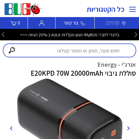
כל הקטגוריות
סניפים
צור קשר
0
בלעדי לחברי MyBUG! מגוון מקלדות AULA ב-20% הנחה >>>
אנרג'י - Energy
סוללת גיבוי E20KPD 70W 20000mAh