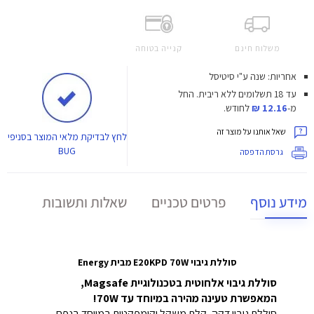
משלוח חינם
קנייה בטוחה
אחריות: שנה ע"י סיטיסל
עד 18 תשלומים ללא ריבית.
החל
מ-
12.16 ₪
לחודש.
שאל אותנו על מוצר זה
לחץ
לבדיקת מלאי המוצר בסניפי
BUG
גרסת הדפסה
מידע נוסף
פרטים טכניים
שאלות ותשובות
סוללת גיבוי E20KPD 70W מבית
Energy
סוללת גיבוי אלחוטית בטכנולוגיית Magsafe,
המאפשרת טעינה מהירה במיוחד עד 70W!
סוללת גיבוי דקה, קלת משקל וקומפקטית במיוחד בנפח