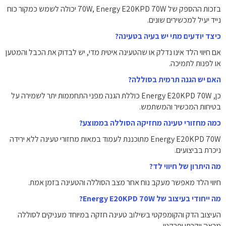
בזכות ההספק של ‎70W‎, Energy E20KPD 70W יכולה לשמש כמקור כוח
נייד יעיל למכשירים שונים.
כיצד יודעים מתי יש בעיה בטעינה?
אם חיווי הלד אינו נדלק או שהטעינה איטית מדי, יש לבדוק את הכבל והמטען
או לפנות לתמיכה.
האם יש הגנה תרמית בסוללה?
כן, Energy E20KPD 70W כוללת הגנה מפני התחממות יתר לשמירה על
בטיחות המכשיר והמשתמש.
כמה מחזורי טעינה מחזיקה הסוללה בממוצע?
Energy E20KPD 70W מתוכננת לעמוד במאות מחזורי טעינה ללא ירידה
ניכרת בביצועים.
מה היתרון של חיווי לד?
חיווי הלד מאפשר מעקב נוח אחר מצב הסוללה והטעינה בזמן אמת.
מה ייחודי בעיצוב של Energy E20KPD 70W?
העיצוב הדק והקומפקטי בשילוב טעינה חזקה במיוחד מעניקים לסוללה
מראה יוקרתי ופרקטי.