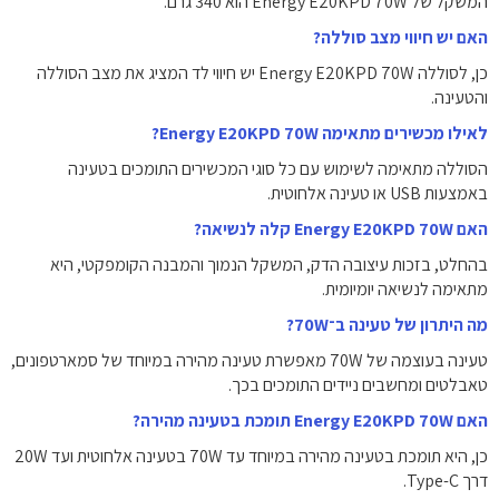
המשקל של Energy E20KPD 70W הוא ‎340‎ גרם.
האם יש חיווי מצב סוללה?
כן, לסוללה Energy E20KPD 70W יש חיווי לד המציג את מצב הסוללה
והטעינה.
לאילו מכשירים מתאימה Energy E20KPD 70W?
הסוללה מתאימה לשימוש עם כל סוגי המכשירים התומכים בטעינה
באמצעות USB או טעינה אלחוטית.
האם Energy E20KPD 70W קלה לנשיאה?
בהחלט, בזכות עיצובה הדק, המשקל הנמוך והמבנה הקומפקטי, היא
מתאימה לנשיאה יומיומית.
מה היתרון של טעינה ב־70W?
טעינה בעוצמה של ‎70W‎ מאפשרת טעינה מהירה במיוחד של סמארטפונים,
טאבלטים ומחשבים ניידים התומכים בכך.
האם Energy E20KPD 70W תומכת בטעינה מהירה?
כן, היא תומכת בטעינה מהירה במיוחד עד ‎70W‎ בטעינה אלחוטית ועד ‎20W‎
דרך Type-C.