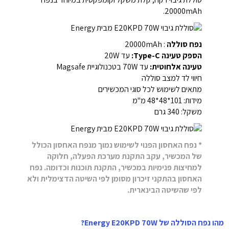
20000mAh.
נפח סוללה
: 20000mAh
הספק טעינה Type-C:
עד 20W
טעינה אלחוטית:
עד 70W בטכנולוגיית Magsafe
חיווי לד למצב סוללה
מתאים לשימוש לכל סוגי המכשירים
מידות: 101*48*48 מ"מ
משקל: 340 גרם
* נפח האחסון הפנוי לשימוש נמוך מנפח האחסון הכולל
של המכשיר, עקב התקנת מערכת הפעלה, חלוקה
למחיצות פנימיות במכשיר, התקנת תוכנות וכדומה. נפח
האחסון בהתקני זיכרון מסומן לפי השיטה הדצימלית ולא
לפי שהשיטה הבינארית.
מהו נפח הסוללה של Energy E20KPD 70W?