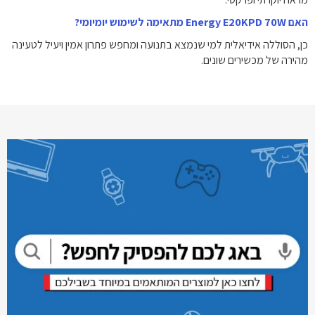
האם Energy E20KPD 70W מתאימה לשימוש יומיומי?
כן, הסוללה אידיאלית למי שנמצא בתנועה ומחפש פתרון אמין ויעיל לטעינה
מהירה של מכשירים שונים.