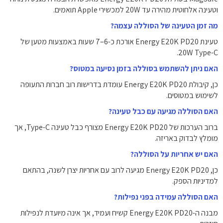
וטעינה אלחוטית מהירה עד 20W למכשירי Apple תואמים.
מה זמן הטעינה של הסוללה עצמה?
טעינת Energy E20K PD20 אורכת כ-6–7 שעות באמצעות מטען של
20W Type-C.
האם ניתן להשתמש בסוללה בזמן נסיעה במטוס?
כן, קיבולת Energy E20K PD20 עומדת בדרישות רוב חברות התעופה
לשימוש במטוסים.
האם הסוללה מגיעה עם כבל טעינה?
ברוב הערכות של Energy E20K PD20 מצורף כבל טעינה Type-C, אך
מומלץ לבדוק באריזה.
האם יש אחריות על הסוללה?
כן, Energy E20K PD20 מגיעה לרוב עם אחריות יצרן לשנה, בהתאם
למדיניות הספק.
האם הסוללה עמידה בפני נפילות?
מבנה ה-Energy E20K PD20 קשיח ועמיד, אך אינה מיועדת לנפילות