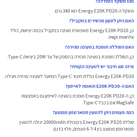
מהו משקל הסוללה?
משקל ה-Energy E20K PD20 הוא 340 גרם.
האם ניתן לטעון מכשירים במקביל?
כן, Energy E20K PD20 מאפשרת טעינה במקביל בכמה יציאות, כולל
אלחוטית וקווית.
האם הסוללה תומכת בטעינה מהירה?
כן, הסוללה תומכת בטעינה מהירה בהספק של עד 20W ביציאת Type-C.
איזה סוג חיבור יש לטעינה הקווית?
Energy E20K PD20 כוללת חיבור Type-C המיועד לטעינה מהירה ויעילה.
האם ה-E20K PD20 תואמת לאייפון?
כן, ה-Energy E20K PD20 תומכת בטעינה לאייפון גם באמצעות
MagSafe וגם בכבל Type-C.
כמה פעמים ניתן להטעין סמארטפון ממוצע?
סוללת Energy E20K PD20 בקיבולת 20000mAh יכולה להטעין
סמארטפון ממוצע בין 4 ל-6 פעמים, תלוי בדגם.