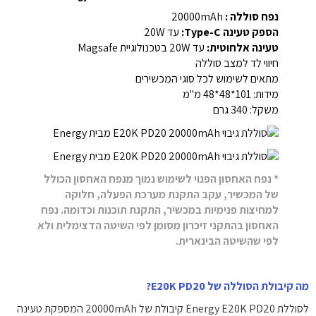
נפח סוללה :
20000mAh
הספק טעינה Type-C:
עד 20W
טעינה אלחוטית:
עד 20W בטכנולוגיית Magsafe
חיווי לד למצב סוללה
מתאים לשימוש לכל סוגי המכשירים
מידות: 101*48*48 מ"מ
משקל: 340 גרם
* נפח האחסון הפנוי לשימוש נמוך מנפח האחסון הכולל
של המכשיר, עקב התקנת מערכת הפעלה, חלוקה
למחיצות פנימיות במכשיר, התקנת תוכנות וכדומה. נפח
האחסון בהתקני זיכרון מסומן לפי השיטה הדצימלית ולא
לפי שהשיטה הבינארית.
מה קיבולת הסוללה של E20K PD20?
לסוללת Energy E20K PD20 קיבולת של 20000mAh המספקת טעינה