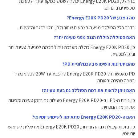
בהחלט, Energy E20K PD20 יכולה לשמש כמקור עיקרי לטעינת
מכשירים ביום-יום.
מה הצבע של Energy E20K PD20?
בדרך כלל הסוללה מגיעה בצבעים שחור ולבן, תלוי בדגם והזמינות.
האם הסוללה כוללת הגנה מפני טעינת יתר?
כן, Energy E20K PD20 כוללת מערכת ניהול חכמה למניעת טעינת יתר
ונזק למכשיר.
מהם יתרונות השימוש בטכנולוגיית PD?
PD מאפשרת ל-Energy E20K PD20 להעביר עד 20W לכל מכשיר
בצורה מהירה ובטוחה.
האם ניתן לראות את רמת הסוללה גם בעת טעינה?
כן, נורות ה-LED ב-Energy E20K PD20 פעילות גם בזמן טעינה ומציגות
את הרמה הנוכחית.
האם ה-Energy E20K PD20 מתאימה לשימוש יומיומי?
כן, בזכות קיבולת גבוהה וניידות, Energy E20K PD20 אידיאלית לשימוש
יום-יומי.