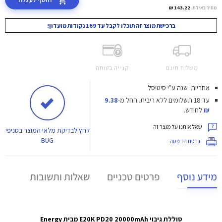
מחיר באילת:
143.22 ₪
ברכישת מוצר זה תוכלו לקבל עד 169 נקודות מועדון!
משלוח חינם
קנייה בטוחה
אחריות: שנה ע"י סיטיסל
עד 18 תשלומים ללא ריבית.
החל מ-
9.38
₪
לחודש.
שאל אותנו על מוצר זה
לחץ
לבדיקת מלאי המוצר בסניפי
BUG
גרסת הדפסה
מידע נוסף
פרטים טכניים
שאלות ותשובות
סוללת גיבוי E20K PD20 20000mAh מבית
Energy