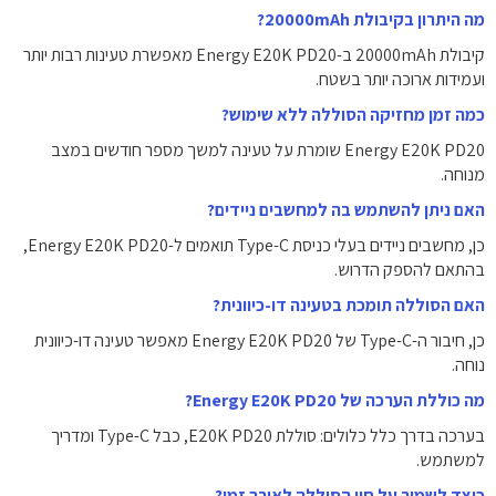
מה היתרון בקיבולת 20000mAh?
קיבולת 20000mAh ב-Energy E20K PD20 מאפשרת טעינות רבות יותר
ועמידות ארוכה יותר בשטח.
כמה זמן מחזיקה הסוללה ללא שימוש?
Energy E20K PD20 שומרת על טעינה למשך מספר חודשים במצב
מנוחה.
האם ניתן להשתמש בה למחשבים ניידים?
כן, מחשבים ניידים בעלי כניסת Type-C תואמים ל-Energy E20K PD20,
בהתאם להספק הדרוש.
האם הסוללה תומכת בטעינה דו-כיוונית?
כן, חיבור ה-Type-C של Energy E20K PD20 מאפשר טעינה דו-כיוונית
נוחה.
מה כוללת הערכה של Energy E20K PD20?
בערכה בדרך כלל כלולים: סוללת E20K PD20, כבל Type-C ומדריך
למשתמש.
כיצד לשמור על חיי הסוללה לאורך זמן?