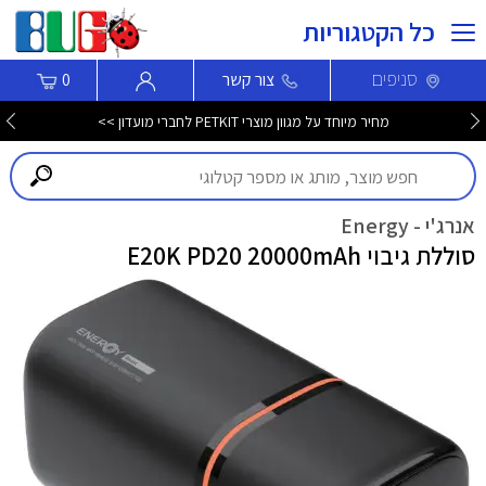
כל הקטגוריות
סניפים
צור קשר
0
מחיר מיוחד על מגוון מוצרי PETKIT לחברי מועדון >>
אנרג'י - Energy
סוללת גיבוי E20K PD20 20000mAh