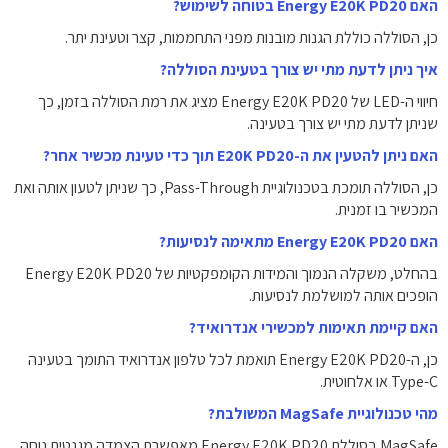
האם Energy E20K PD20 בטוחה לשימוש?
כן, הסוללה כוללת הגנות מובנות מפני התחממות, קצר וטעינת יתר.
איך ניתן לדעת מתי יש צורך בטעינת הסוללה?
חיווי ה-LED של Energy E20K PD20 מציג את רמת הסוללה בזמן, כך
שניתן לדעת מתי יש צורך בטעינה.
האם ניתן להטעין את ה-E20K PD20 תוך כדי טעינת מכשיר אחר?
כן, הסוללה תומכת בטכנולוגיית Pass-Through, כך שניתן לטעון אותה ואת
המכשיר בו זמנית.
האם Energy E20K PD20 מתאימה לנסיעות?
בהחלט, משקלה הנמוך והמידות הקומפקטיות של Energy E20K PD20
הופכים אותה למושלמת לנסיעות.
האם קיימת תאימות למכשירי אנדרואיד?
כן, ה-Energy E20K PD20 תואמת לכל טלפון אנדרואיד התומך בטעינה
Type-C או אלחוטית.
מהי טכנולוגיית MagSafe המשולבת?
MagSafe בסוללת Energy E20K PD20 מאפשרת הצמדה מגנטית נוחה