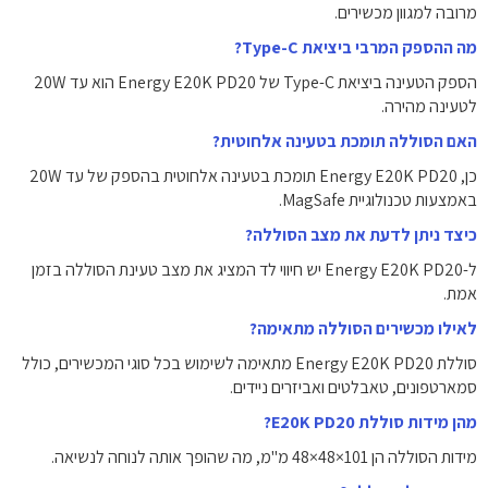
מרובה למגוון מכשירים.
מה ההספק המרבי ביציאת Type-C?
הספק הטעינה ביציאת Type-C של Energy E20K PD20 הוא עד 20W
לטעינה מהירה.
האם הסוללה תומכת בטעינה אלחוטית?
כן, Energy E20K PD20 תומכת בטעינה אלחוטית בהספק של עד 20W
באמצעות טכנולוגיית MagSafe.
כיצד ניתן לדעת את מצב הסוללה?
ל-Energy E20K PD20 יש חיווי לד המציג את מצב טעינת הסוללה בזמן
אמת.
לאילו מכשירים הסוללה מתאימה?
סוללת Energy E20K PD20 מתאימה לשימוש בכל סוגי המכשירים, כולל
סמארטפונים, טאבלטים ואביזרים ניידים.
מהן מידות סוללת E20K PD20?
מידות הסוללה הן 101×48×48 מ"מ, מה שהופך אותה לנוחה לנשיאה.