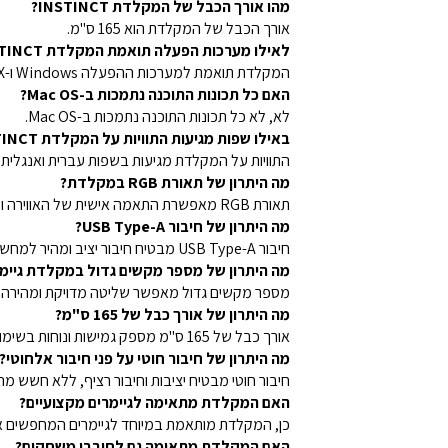
מהו אורך הכבל של המקלדת INSTINCT?
אורך הכבל של המקלדת הוא 165 ס"מ.
לאילו מערכות הפעלה תואמת המקלדת INSTINCT?
המקלדת תואמת למערכות ההפעלה Windows ו-Mac OS X.
האם כל תכונות התוכנה נתמכות ב-Mac OS?
לא, לא כל תכונות התוכנה נתמכות ב-Mac OS.
באילו שפות מגיעות התוויות על המקלדת INSTINCT?
התוויות על המקלדת מגיעות בשפות עברית ואנגלית.
מה היתרון של תאורת RGB במקלדת?
תאורת RGB מאפשרת התאמה אישית של האווירה ומספקת חוויית משחק מרתקת ומלאת חיים.
מה היתרון של חיבור USB Type-A?
חיבור USB Type-A מבטיח חיבור יציב ומהיר למחשב.
מה היתרון של מספר מקשים גדול במקלדת גיימי
מספר מקשים גדול מאפשר שליטה מדויקת ומהירה
מה היתרון של אורך כבל של 165 ס"מ?
אורך כבל של 165 ס"מ מספק גמישות ונוחות בשימוש, כך שניתן למקם את המקלדת במיקום האידיאלי.
מה היתרון של חיבור חוטי על פני חיבור אלחוטי?
חיבור חוטי מבטיח יציבות וחיבור רציף, ללא חשש
האם המקלדת מתאימה לגיימרים מקצועיים?
כן, המקלדת מותאמת במיוחד לגיימרים המחפשים א
האם המקלדת מתאימה גם לחובבי משחקים?