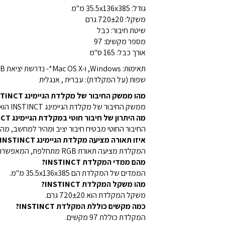
גודל: 35.5x136x385 מ"מ
משקל: 720±20 גרם
שיטת חיבור: כבל
מספר מקשים: 97
אורך כבל: 165 ס"מ
תאימות: Windows, ו-Mac OS X*- נדרשת יציאת USB*. (לא כל תכונות התוכנה נתמכות ב-Mac OS)
שפות (על המקלדת): עברית , אנגלית
מהו ממשק החיבור של מקלדת הגיימינג INSTINCT מבית Energy?
ממשק החיבור של מקלדת הגיימינג INSTINCT הוא USB Type-A.
מה היתרון של חיבור חוטי במקלדת הגיימינג INSTINCT?
החיבור החוטי מבטיח חיבור יציב ומהיר למחשב, מ
איזו תאורה מציעה מקלדת הגיימינג INSTINCT?
המקלדת מציעה תאורת RGB מתחלפת, המאפשרת התאמה אישית של האווירה למשחק או למצב הרוח.
מהם ממדי המקלדת INSTINCT?
הממדים של המקלדת הם 35.5x136x385 מ"מ.
מהו משקל המקלדת INSTINCT?
משקל המקלדת הוא 720±20 גרם.
כמה מקשים כוללת המקלדת INSTINCT?
המקלדת כוללת 97 מקשים.