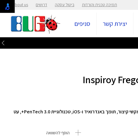
תמיכה טכנית והורדות
ביטול עסקה
דרושים
About us
יצירת קשר
סניפים
חיבור אלחוטי ב-Bluetooth, עיצוב מינימליסטי ללא מקשי קיצור, תומך באנדרואיד ו-iOS, טכנולוגיית PenTech 3.0+, עט
הוסף להשוואה