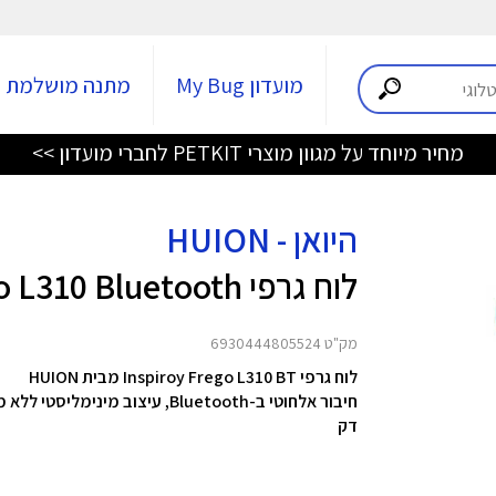
מועדון My Bug
מתנה מושלמת
מחיר מיוחד על מגוון מוצרי PETKIT לחברי מועדון >>
היואן - HUION
לוח גרפי Inspiroy Frego L310 Bluetooth
מק"ט 6930444805524
לוח גרפי Inspiroy Frego L310 BT מבית HUION
דק