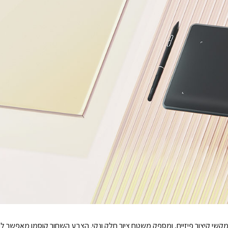
ימליסטי ללא מקשי קיצור פיזיים, ומספק משטח ציור חלק ונקי. הצבע השחור קוסמו מאפ