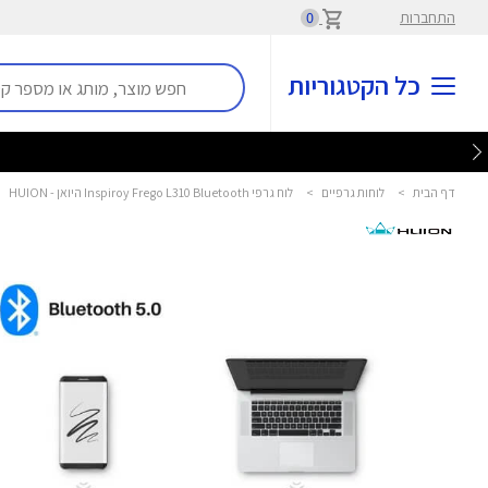
התחברות
0
כל הקטגוריות
דף הבית
>
לוחות גרפיים
>
לוח גרפי Inspiroy Frego L310 Bluetooth היואן - HUION