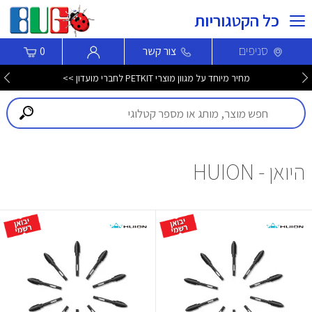
כל הקטגוריות
סניפים
צור קשר
0
מחיר מיוחד על מגוון מוצרי PETKIT לחברי מועדון >>
היואן - HUION