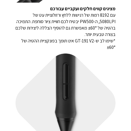
מציגים קווים חלקים ועקביים עבורכם
עם 8192 רמות של רגישות ללחץ ורזולוציית עט של
5080LPI, ה-PW500 יבטיח לכם חוויית ציור סוחפת. התמיכה
בהטיה של ±60° מאפשרת גם להוסיף הצללה ליצירות שלכם
בצורה טבעית יותר.
*שימו לב ש-GT-191 V2 אינו תומך בפונקציית ההטיה של
±60°