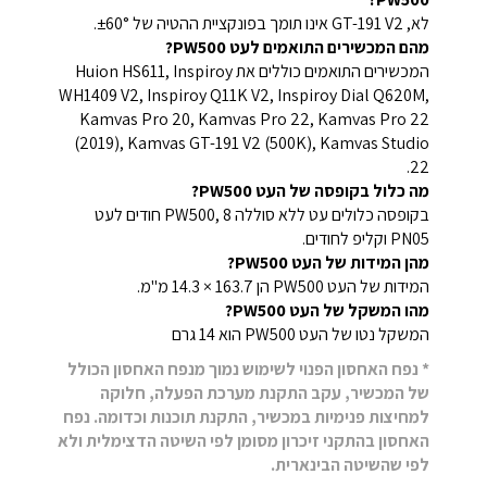
לא, GT-191 V2 אינו תומך בפונקציית ההטיה של ±60°.
מהם המכשירים התואמים לעט PW500?
המכשירים התואמים כוללים את Huion HS611, Inspiroy
WH1409 V2, Inspiroy Q11K V2, Inspiroy Dial Q620M,
Kamvas Pro 20, Kamvas Pro 22, Kamvas Pro 22
(2019), Kamvas GT-191 V2 (500K), Kamvas Studio
22.
מה כלול בקופסה של העט PW500?
בקופסה כלולים עט ללא סוללה PW500, 8 חודים לעט
PN05 וקליפ לחודים.
מהן המידות של העט PW500?
המידות של העט PW500 הן 163.7 × 14.3 מ"מ.
מהו המשקל של העט PW500?
המשקל נטו של העט PW500 הוא 14 גרם
* נפח האחסון הפנוי לשימוש נמוך מנפח האחסון הכולל
של המכשיר, עקב התקנת מערכת הפעלה, חלוקה
למחיצות פנימיות במכשיר, התקנת תוכנות וכדומה. נפח
האחסון בהתקני זיכרון מסומן לפי השיטה הדצימלית ולא
לפי שהשיטה הבינארית.