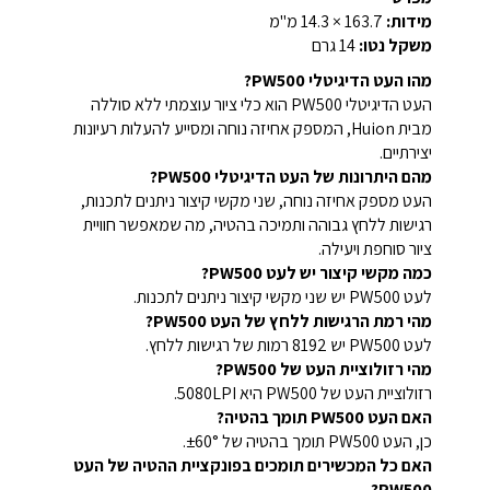
מידות:
163.7 × 14.3 מ"מ
משקל נטו:
14 גרם
מהו העט הדיגיטלי PW500?
העט הדיגיטלי PW500 הוא כלי ציור עוצמתי ללא סוללה
מבית Huion, המספק אחיזה נוחה ומסייע להעלות רעיונות
יצירתיים.
מהם היתרונות של העט הדיגיטלי PW500?
העט מספק אחיזה נוחה, שני מקשי קיצור ניתנים לתכנות,
רגישות ללחץ גבוהה ותמיכה בהטיה, מה שמאפשר חוויית
ציור סוחפת ויעילה.
כמה מקשי קיצור יש לעט PW500?
לעט PW500 יש שני מקשי קיצור ניתנים לתכנות.
מהי רמת הרגישות ללחץ של העט PW500?
לעט PW500 יש 8192 רמות של רגישות ללחץ.
מהי רזולוציית העט של PW500?
רזולוציית העט של PW500 היא 5080LPI.
האם העט PW500 תומך בהטיה?
כן, העט PW500 תומך בהטיה של ±60°.
האם כל המכשירים תומכים בפונקציית ההטיה של העט
PW500?