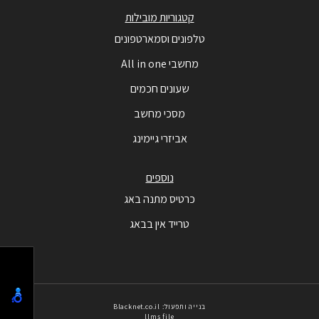
קטגוריות מובילות
טלפונים וסמארטפונים
מחשבי All in one
שעונים חכמים
מסכי מחשב
אביזרי גיימינג
נוספים
כרטיס מתנה באג
טרייד אין בבאג
בנייה ותפעול: Blacknet.co.il
llms file