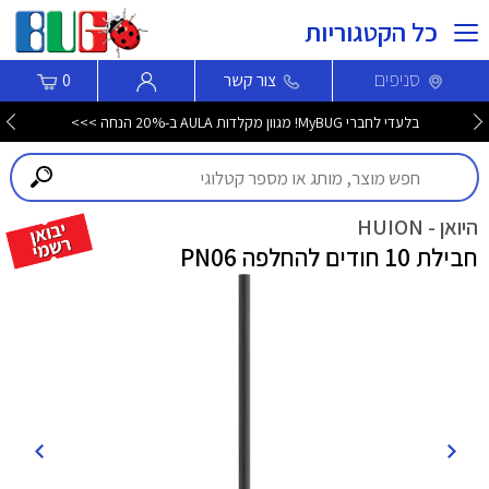
כל הקטגוריות
סניפים
צור קשר
0
בלעדי לחברי MyBUG! מגוון מקלדות AULA ב-20% הנחה >>>
היואן - HUION
חבילת 10 חודים להחלפה PN06