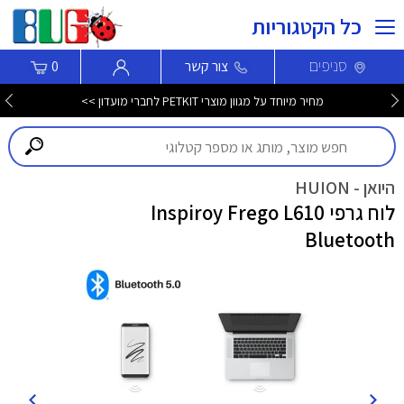
כל הקטגוריות
סניפים
צור קשר
0
מחיר מיוחד על מגוון מוצרי PETKIT לחברי מועדון >>
היואן - HUION
לוח גרפי Inspiroy Frego L610
Bluetooth