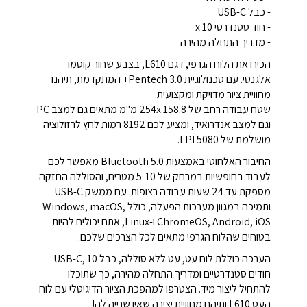
- כבל USB-C
- חוד סטנדרטי x 10
- מדריך התחלה מהירה
הכירו את הלוח הגרפי, דגם L610, בצבע שחור קוסמו
אלגנטי. עם טכנולוגיית Pentech 3.0+ המתקדמת, תיהנו
מחוויית ציור מדויקת ומקצועית.
שטח עבודה רחב של 254x 158.8 מ"מ מתאים גם למצב PC
וגם למצב אנדרואיד, ומציע לכם 8192 רמות לחץ לרזולוציה
מושלמת של 5080 LPI.
החיבור האלחוטי באמצעות Bluetooth 5.0 מאפשר לכם
לעבוד בחופשיות במרחק של 5-10 מטרים, והסוללה החזקה
מספקת עד 24 שעות עבודה רצופות. עם ממשק USB-C
ותמיכה במגוון מערכות הפעלה, כולל Windows, macOS,
ChromeOS, Android, iOS ו-Linux, אתם יכולים להיות
בטוחים שהלוח הגרפי מתאים לכל הצרכים שלכם.
הערכה כוללת לוח עט, עט ללא סוללה, כבל USB-C, 10
חודים סטנדרטיים ומדריך התחלה מהירה, כך שתוכלו
להתחיל ליצור מיד. הצטרפו למהפכת הציור הדיגיטלי עם לוח
העט L610 ותיהנו מחוויית יצירה שאין שנייה לה!