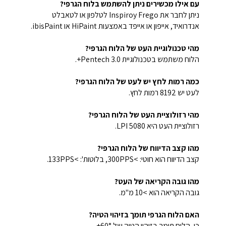
עם אילו מכשירים ניתן להשתמש בלוח הגרפי?
ניתן לחבר את Inspiroy Frego לטלפון או לטאבלט
אנדרואיד, אייפון או אייפד באמצעות HiPaint או ibisPaint.
מהי טכנולוגיית העט של הלוח הגרפי?
הלוח משתמש בטכנולוגיית Pentech 3.0+.
כמה רמות לחץ יש לעט של הלוח הגרפי?
לעט יש 8192 רמות לחץ.
מהי רזולוציית העט של הלוח הגרפי?
רזולוציית העט היא 5080 LPI.
מהו קצב הדיווח של הלוח הגרפי?
קצב הדיווח הוא חוטי: >300PPS, בלוטות': >133PPS.
מהו גובה הקריאה של העט?
גובה הקריאה הוא >10 מ"מ.
האם הלוח הגרפי תומך בזיהוי הטיה?
כן, הלוח תומך בזיהוי הטיה של ±60°.