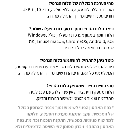
מהי הערכה הכוללת של הלוח הגרפי?
הערכה כוללת לוח עט, עט ללא סוללה, כבל USB-C, 10
חודים סטנדרטיים ומדריך התחלה מהירה.
כיצד הלוח הגרפי תומך במערכות הפעלה שונות?
הלוח תומך במגוון מערכות הפעלה, כולל Windows,
macOS, ChromeOS, Android, iOS ו-Linux, מה
שמבטיח התאמה לכל הצרכים.
כיצד ניתן להתחיל להשתמש בלוח הגרפי?
ניתן להתחיל להשתמש בלוח הגרפי מיד עם פתיחת הקופסה,
הכוללת את כל האביזרים הנדרשים ומדריך התחלה מהירה.
מהי חוויית הציור שמספק הלוח הגרפי?
הלוח מספק חוויית ציור שאין שנייה לה, עם טכנולוגיה
מתקדמת ועיצוב ארגונומי לשיפור הנוחות והדיוק.
* נפח האחסון הפנוי לשימוש נמוך מנפח האחסון הכולל
של המכשיר, עקב התקנת מערכת הפעלה, חלוקה
למחיצות פנימיות במכשיר, התקנת תוכנות וכדומה. נפח
האחסון בהתקני זיכרון מסומן לפי השיטה הדצימלית ולא