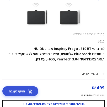
מק"ט 6930444805531
L610
לוח גרפי Inspiroy Frego L610 BT מבית HUION
קישוריות Bluetooth אלחוטית, עיצוב מינימליסטי ללא מקשי קיצור,
תומך באנדרואיד ו-IOS, PenTech 3.0+, עט דק.
הוסף להשוואה
499 ₪
הוסף לעגלה
מחיר באילת:
422.88 ₪
ברכישת מוצר זה תוכלו לקבל עד 499 נקודות מועדון!