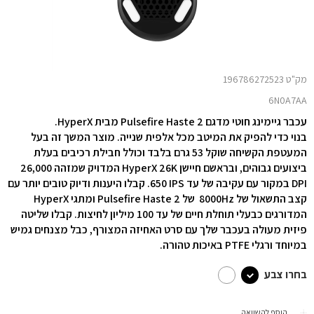
מק"ט 196786272523
6N0A7AA
עכבר גיימינג חוטי מדגם 2 Pulsefire Haste מבית HyperX.
בנוי כדי להפיק את המיטב מכל אלפית שנייה. מוצר המשך זה בעל
המעטפת הקשיחה שוקל 53 גרם בלבד וכולל חבילת רכיבים בעלת
ביצועים גבוהים, ובראשם חיישן HyperX 26K המדויק ‎שמזהה ‎26,000
DPI במקור עם עקיבה של עד ‎650 IPS. קבלו היענות ודיוק טובים יותר עם
קצב התשאול של
8000Hz
של Pulsefire Haste 2 ומתגי HyperX
המדורגים כבעלי תוחלת חיים של עד 100 מיליון לחיצות. קבלו שליטה
פיזית מעולה בעכבר שלך עם סרט האחיזה המצורף, כבל מצנחים גמיש
במיוחד ורגלי PTFE באיכות טהורה.
בחרו צבע
הוסף להשוואה