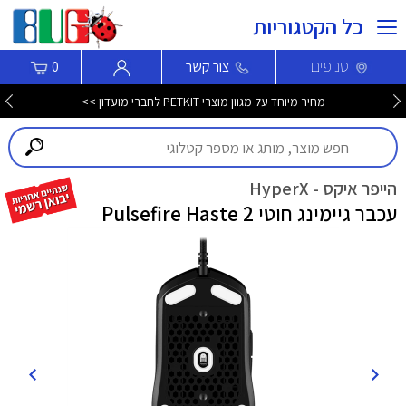
כל הקטגוריות
סניפים
צור קשר
0
מחיר מיוחד על מגוון מוצרי PETKIT לחברי מועדון >>
הייפר איקס - HyperX
עכבר גיימינג חוטי Pulsefire Haste 2