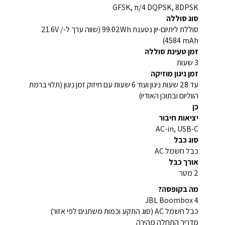
GFSK, π/4 DQPSK, 8DPSK
סוג סוללה
סוללת ליתיום-יון נטענת 99.02Wh (שווה ערך ל-21.6V /
4584 mAh)
זמן טעינת סוללה
3 שעות
זמן ניגון מוזיקה
עד 28 שעות ניגון ועוד 6 שעות עם חיזוק זמן ניגון (תלוי ברמת
הווליום ובתוכן האודיו)
כן
יציאות חיבור
AC-in, USB-C
סוג כבל
כבל חשמל AC
אורך כבל
2 מטר
מה בקופסה?
JBL Boombox 4
כבל חשמל AC (סוג התקע וכמות משתנים לפי אזור)
מדריך התחלה מהירה