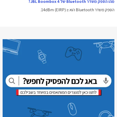
מהו הספק משדר Bluetooth של JBL Boombox 4?
הספק משדר Bluetooth הוא ≤ 14dBm (EIRP).