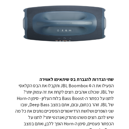
שתי הגדרות להגברת בס שיתאימו לאווירה
הפעילו את ה-JBL Boombox 4 ותקבלו את הבס הקלאסי
של JBL שכולנו אוהבים. רוצים לקחת את זה עמוק יותר?
לחצו על כפתור ה-Bass Boost בלוח העליון - סימן ה-Horn
של JBL זוהר בכתום, ובום, אתם במצב Deep Bass, שבו
שני הוופרים ושלושת הרדיאטורים הפסיביים נותנים את כל מה
שיש להם. רוצים משהו מהודק ואנרגטי יותר? לחצו על
הכפתור פעמיים, סימן ה-Horn הופך ללבן, ואתם במצב