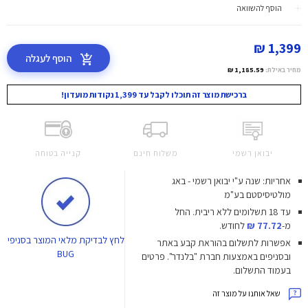
הוסף להשוואה
1,399 ₪
הוסף לעגלה
מחיר באילת:
1,185.59 ₪
ברכישת מוצר זה תוכלו לקבל עד 1,399 נקודות מועדון!
יבואן רשמי
משלוח חינם
קנייה בטוחה
אחריות: שנה ע"י יבואן רשמי - באג
מולטיסיסטם בע"מ
עד 18 תשלומים ללא ריבית.
החל
מ-
77.72 ₪
לחודש.
לחץ
לבדיקת מלאי המוצר בסניפי
אפשרות לתשלום בהוראת קבע באתר
BUG
ובסניפים באמצעות חברת "בלנדר". פרטים
בעמוד התשלום.
שאל אותנו על מוצר זה