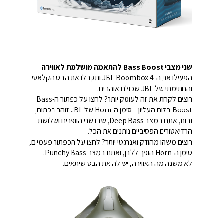
שני מצבי Bass Boost להתאמה מושלמת לאווירה
הפעילו את ה-JBL Boombox 4 ותקבלו את הבס הקלאסי
והחתימתי של JBL שכולנו אוהבים.
רוצים לקחת את זה לעומק יותר? לחצו על כפתור ה-Bass
Boost בלוח העליון—סימן ה-Horn של JBL זוהר בכתום,
ובום, אתם במצב Deep Bass, שבו שני הוופרים ושלושת
הרדיאטורים הפסיביים נותנים את הכל.
רוצים משהו מהודק ואנרגטי יותר? לחצו על הכפתור פעמיים,
סימן ה-Horn הופך ללבן, ואתם במצב Punchy Bass.
לא משנה מה האווירה, יש לה את הבס שיתאים.