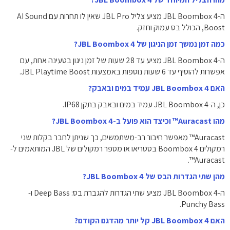
ה-JBL Boombox 4 מציע צליל JBL Pro שאין לו תחרות עם AI Sound
Boost, הכולל בס עמוק וחזק.
כמה זמן נמשך זמן הניגון של JBL Boombox 4?
ה-JBL Boombox 4 מציע עד 28 שעות של זמן ניגון בטעינה אחת, עם
אפשרות להוסיף עד 6 שעות נוספות באמצעות JBL Playtime Boost.
האם JBL Boombox 4 עמיד במים ובאבק?
כן, ה-JBL Boombox 4 עמיד במים ובאבק בתקן IP68.
מהו Auracast™ וכיצד הוא פועל ב-JBL Boombox 4?
Auracast™ מאפשר חיבור רב-משתמשים, כך שניתן לחבר בקלות שני
רמקולים Boombox 4 בסטריאו או מספר רמקולים של JBL המותאמים ל-
Auracast™.
מהן שתי הגדרות הבס של JBL Boombox 4?
ה-JBL Boombox 4 מציע שתי הגדרות להגברת בס: Deep Bass ו-
Punchy Bass.
האם JBL Boombox 4 קל יותר מהדגם הקודם?