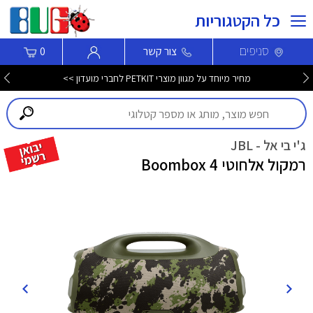
כל הקטגוריות
סניפים
צור קשר
0
מחיר מיוחד על מגוון מוצרי PETKIT לחברי מועדון >>
ג'י בי אל - JBL
רמקול אלחוטי Boombox 4