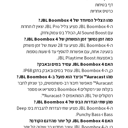
דף בטיחות
כרטיס אחריות
מהו הצליל המיוחד של JBL Boombox 4?
ה-JBL Boombox 4 מציע צליל JBL Pro שאין לו תחרות
עם AI Sound Boost, הכולל בס עמוק וחזק.
כמה זמן נמשך זמן המשחק של JBL Boombox 4?
ה-JBL Boombox 4 מציע עד 28 שעות של זמן משחק
בטעינה אחת, עם אפשרות להוסיף עד 6 שעות נוספות
באמצעות JBL Playtime Boost.
האם JBL Boombox 4 עמיד במים ובאבק?
כן, ה-JBL Boombox 4 עמיד במים ובאבק בתקן IP68.
מהו Auracast™ וכיצד הוא פועל ב-JBL Boombox 4?
Auracast™ מאפשר חיבור רב-משתמשים, כך שניתן לחבר
בקלות שני רמקולים Boombox 4 בסטריאו או מספר
רמקולים של JBL המותאמים ל-Auracast™.
מהן שתי הגדרות הבס של JBL Boombox 4?
ה-JBL Boombox 4 מציע שתי הגדרות להגברת בס: Deep
Bass ו-Punchy Bass.
האם JBL Boombox 4 קל יותר מהדגם הקודם?
כן, ה-JBL Boombox 4 עוצב מחדש כך שיהיה קל יותר