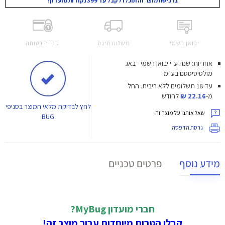
ברכישת מוצר זה תוכלו לקבל עד 399 נקודות מועדון!
יבואן רשמי
משלוח חינם
קנייה בטוחה
אחריות: שנה ע"י יבואן רשמי - באג
מולטיסיסטם בע"מ
עד 18 תשלומים ללא ריבית.
החל
מ-
22.16 ₪
לחודש.
לחץ
לבדיקת מלאי המוצר בסניפי
שאל אותנו על מוצר זה
BUG
גרסת הדפסה
מידע נוסף
פרטים טכניים
חברי מועדון MyBug?
קבלו הטבות מיוחדות עבור מוצר זה!