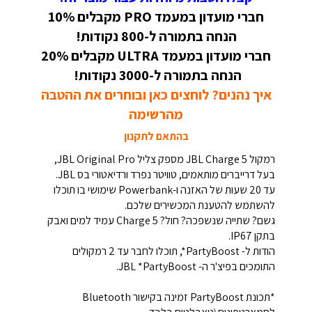
חברי מועדון במעמד PRO מקבלים 10%
הנחה בתמורה ל-800 נקודות!
חברי מועדון במעמד ULTRA מקבלים 20%
הנחה בתמורה ל-3000 נקודות!
איך נהנים? לוחצים כאן ובוחרים את ההטבה
מהרשימה
בהתאם לתקנון
רמקול JBL Charge 5 מספק צליל JBL Original Pro,
בעל דרייברים מותאמים, טוויטר נפרד ורדיאטורי בס JBL.
עד 20 שעות של האזנה ו-Powerbank שימושי בו תוכלו
להשתמש להטענת המכשירים שלכם.
גשם? שתייה שנשפכה? חול? Charge 5 עמיד למים ואבק
בתקן IP67.
הודות ל- PartyBoost*, תוכלו לחבר עד 2 רמקולים
התומכים בפיצ'ר ה- JBL *PartyBoost.
*תכונת PartyBoost זמינה בקישור Bluetooth