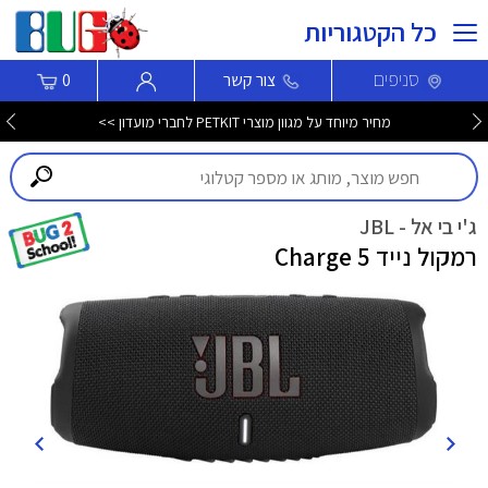
כל הקטגוריות
סניפים
צור קשר
0
מחיר מיוחד על מגוון מוצרי PETKIT לחברי מועדון >>
ג'י בי אל - JBL
רמקול נייד Charge 5