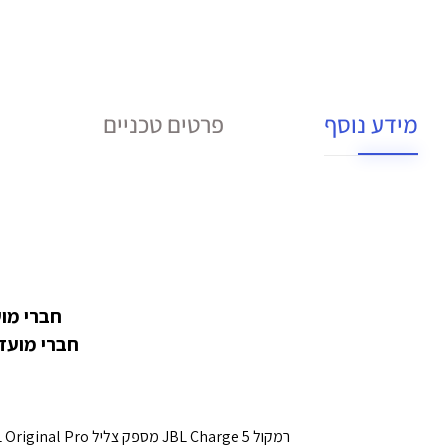
מידע נוסף
פרטים טכניים
חברי מועדון במעמד PRO מ
חברי מועדון במעמד ULTRA מקבלים
רמקול JBL Charge 5 מספק צליל JBL Original Pro, בעל דרייברים מותאמים, טוויטר נפרד ורדיאטורי בס JBL.