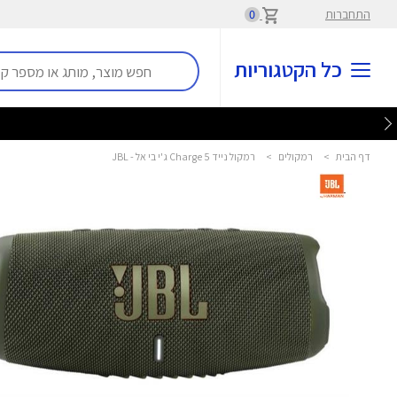
התחברות
0
כל הקטגוריות
דף הבית
>
רמקולים
>
רמקול נייד Charge 5 ג'י בי אל - JBL