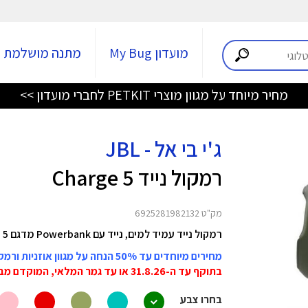
מועדון My Bug
מתנה מושלמת
מחיר מיוחד על מגוון מוצרי PETKIT לחברי מועדון >>
ג'י בי אל - JBL
רמקול נייד Charge 5
מק"ט 6925281982132
רמקול נייד עמיד למים, נייד עם Powerbank מדגם Charge 5 ומבית JBL.
מחירים מיוחדים עד 50% הנחה על מגוון אוזניות ורמקולים JBL
בתוקף עד ה-31.8.26 או עד גמר המלאי, המוקדם מביניהם!
בחרו צבע