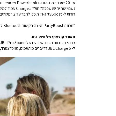
עד 20 שעות של האזנה ו-Powerbank שימושי בו תוכלו להשתמש להטענת המכשירים שלכם.
גשם? שתייה שנשפכה? חול? Charge 5 עמיד למים ואבק בתקן IP67.
הודות ל- PartyBoost*, תוכלו לחבר עד 2 רמקולים התומכים בפיצ'ר ה- JBL *PartyBoost.
*תכונת PartyBoost זמינה בקישור Bluetooth לסמארטפונים\טאבלטים בלבד.
סאונד עוצמתי של JBL Pro
קחו איתכם את הכוח המדהים של JBL Pro Sound.
ל- JBL Charge 5 דרייברים מותאמים, טוויטר נפרד, ורדיאטורים כפולים של JBL, כולם מספקים שמע עשיר וברור.