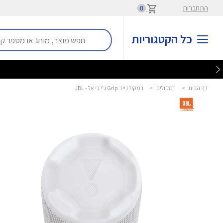
התחברות
0
כל הקטגוריות
דף הבית
>
רמקולים
>
רמקול נייד Grip ג'י בי אל - JBL