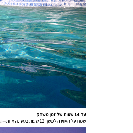
עד 14 שעות של זמן משחק
שמרו על האווירה למשך 12 שעות בטעינה אחת—ועוד 2 שעות נוספות עם Playtime Boost כשהאווירה פשוט טובה מדי כדי להפסיק.