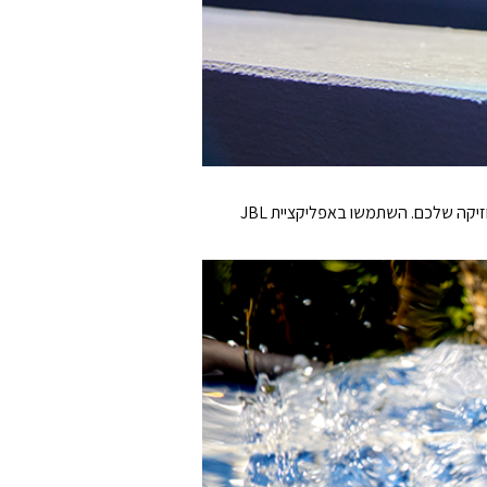
הפאנל האחורי של הרמקול כולל תאורה סביבתית משולבת עם נושאים ייחודיים ואפשרויות צבע, כך שתוכלו להתאים את האווירה למוזיקה שלכם. השתמשו באפליקציית JBL