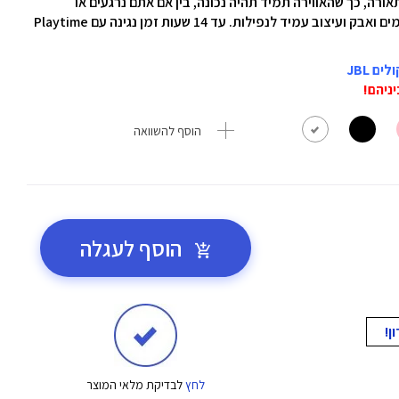
אורה, כך שהאווירה תמיד תהיה נכונה, בין אם אתם נרגעים או
מתעוררים. עם דירוג IP68 מוביל בתעשייה לעמידות במים ואבק ועיצוב עמיד לנפילות. עד 14 שעות זמן נגינה עם Playtime
הוסף להשוואה
הוסף לעגלה
לחץ
לבדיקת מלאי המוצר