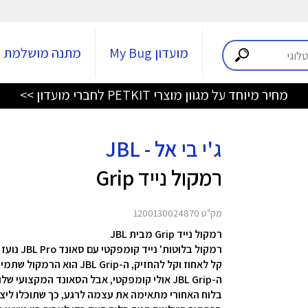
מועדון My Bug
מתנה מושלמת
מחיר מיוחד על מגוון מוצרי PETKIT לחברי מועדון >>
ג'י בי אל - JBL
רמקול נייד Grip
מק"ט 1200130024870
רמקול נייד Grip מבית JBL
רמקול בלוטות' נייד קומפקטי עם סאונד JBL Pro נועז ותאורה סביבתית
קל לאחוז וקל להחזיק, ה-JBL Grip הוא הרמקול שתמיד בהישג יד
ה-JBL Grip אולי קומפקטי, אבל הסאונד המקצוע
בלוח האחורי מתאימה את עצמה לרגע, כך שתוכלו ליצור