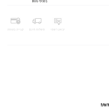
בסניפי BUG
יבואן רשמי
משלוח חינם
קנייה בטוחה