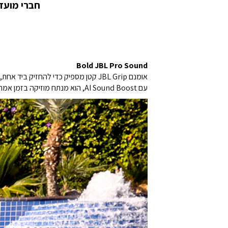
חברי מועדון במעמד ULTRA מקבלים
Bold JBL Pro Sound
אומנם JBL Grip קטן מספיק כדי להחזיק ביד אחת, אבל הוא מספק צליל JBL Pro עוצמתי.
עם AI Sound Boost, הוא מנתח מוזיקה בזמן אמת, תוך שימוש באלגוריתם כדי למקסם את הצליל להפקת צליל גדול יותר עם פחות עיוותים.