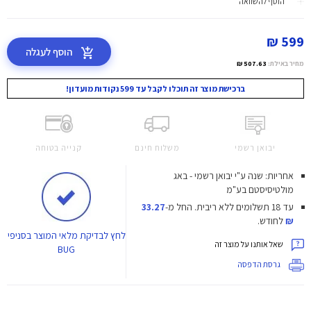
הוסף להשוואה
599 ₪
הוסף לעגלה
מחיר באילת:
507.63 ₪
ברכישת מוצר זה תוכלו לקבל עד 599 נקודות מועדון!
יבואן רשמי
משלוח חינם
קנייה בטוחה
אחריות: שנה ע"י יבואן רשמי - באג
מולטיסיסטם בע"מ
עד 18 תשלומים ללא ריבית.
החל מ-
33.27
₪
לחודש.
לחץ
לבדיקת מלאי המוצר בסניפי
שאל אותנו על מוצר זה
BUG
גרסת הדפסה