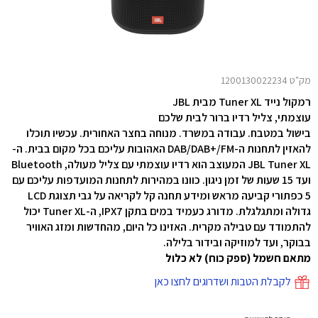
מק"ט 1200130022234
רמקול נייד Tuner XL מבית JBL
עוצמתי, צליל רדיו ברור לבית שלכם
בישול במטבח. עבודה במשרד. מנוחה בחצר האחורית. עכשיו תוכלו
להאזין לתחנות ה-DAB/DAB+/FM האהובות עליכם בכל מקום בבית. ה-
JBL Tuner XL המעוצב הוא רדיו עוצמתי עם צליל מעולה, Bluetooth
ועד 15 שעות של זמן ניגון. כוונו במהירות לתחנות המועדפות עליכם עם
5 כפתורי קביעה מראש ומידע תחנה קל לקריאה על גבי תצוגת LCD
גדולה ומתגלגלת. מדורג כעמיד במים בתקן IPX7, ה-Tuner XL יכול
להתמודד עם טבילה מקרית. האזינו כל היום, מהחדשות ומזג האוויר
בבוקר, ועד למוזיקה ובידור בלילה.
מתאם חשמל (ספק כוח) לא כלול
לקבלת הטבות ושדרוגים לחצו כאן