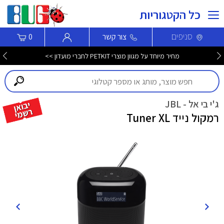
כל הקטגוריות
סניפים
צור קשר
0
מחיר מיוחד על מגוון מוצרי PETKIT לחברי מועדון >>
ג'י בי אל - JBL
רמקול נייד Tuner XL