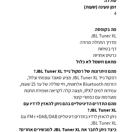
סוללה
זמן טעינה (שעות)
4
מה בקופסה
JBL Tuner XL
מדריך התחלה מהירה
דף בטיחות
כרטיס אחריות
מתאם חשמל לא כלול
מהם היתרונות של רמקול נייד JBL Tuner XL?
רמקול נייד JBL Tuner XL מציע סאונד עוצמתי וצלול,
הזרמת Bluetooth אלחוטית, חיי סוללה של עד 15 שעות,
עמידות למים IPX7, תצוגה קלה לקריאה ושמירת תחנות
מועדפות עם כפתורי קיצור.
מהם התדרים הדיגיטליים בהם ניתן להאזין לרדיו עם
JBL Tuner XL?
ניתן להאזין לרדיו בתדרים דיגיטליים DAB/DAB+ ו-FM עם
JBL Tuner XL.
כיצד ניתן לחבר את JBL Tuner XL למכשירים אחרים?