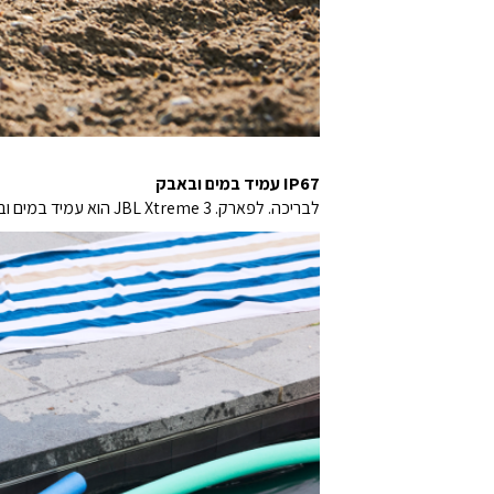
IP67 עמיד במים ובאבק
לבריכה. לפארק. JBL Xtreme 3 הוא עמיד במים ובאבק בתקן IP67, כך שתוכלו לקחת את הרמקול שלכם לכל מקום.