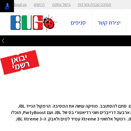
תמיכה טכנית והורדות
ביטול עסקה
דרושים
About us
יצירת קשר
סניפים
תהנו מצליל עוצמתי בכל מקום ליד הבריכה. בפיקניקים. סתם להסתובב. מוזיקה עושה את המסיבה. הרמקול הנייד JBL
Xtreme 3 מספק צליל JBL Original Pro עוצמתי. עם ארבעה דרייברים ושני רדיאטורי בס של JBL ועם PartyBoost, תוכלו
לחבר מספר רמקולים התומכים ב-PartyBoost של JBL. רמקול אלחוטי Xtreme 3 עמיד למים ולאבק. ה-JBL Xtreme 3