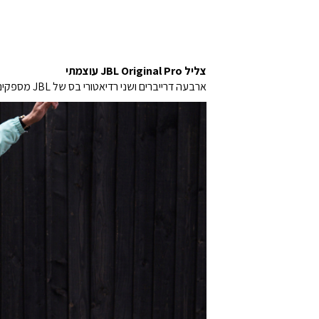
צליל JBL Original Pro עוצמתי
ארבעה דרייברים ושני רדיאטורי בס של JBL מספקים בקלות צליל דינמי וסוחף עם בס עמוק ושפע של פרטים. תתמסרו למוזיקה בכל מקום שבו תהיו.