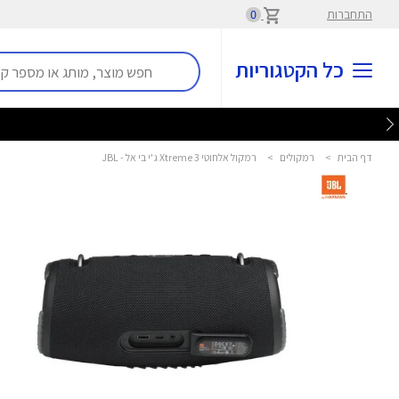
התחברות
0
כל הקטגוריות
דף הבית
>
רמקולים
>
רמקול אלחוטי Xtreme 3 ג'י בי אל - JBL