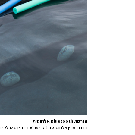
הזרמת Bluetooth אלחוטית
חברו באופן אלחוטי עד 2 סמארטפונים או טאבלטים לרמקול ותיהנו מסאונד JBL Pro בתורות.