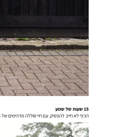
15 שעות של שמע
הכיף לא חייב להפסיק. עם חיי סוללה מדהימים של 15 שעות, JBL Xtreme 3 מאפשר לכם לחגוג כל היום ועד הלילה.