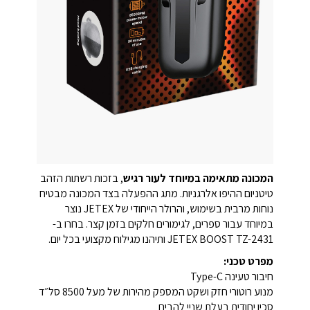
המכונה מתאימה במיוחד לעור רגיש
, בזכות רשתות הזהב
טיטניום ההיפו אלרגניות. מתג ההפעלה בצד המכונה מבטיח
נוחות מרבית בשימוש, והרולר הייחודי של JETEX נוצר
במיוחד עבור ספרים, לגימורים חלקים בזמן קצר. בחרו ב-
JETEX BOOST TZ-2431 ותיהנו מגילוח מקצועי בכל יום.
מפרט טכני:
חיבור טעינה Type-C
מנוע רוטורי חזק ושקט המספק מהירות של מעל 8500 סל״ד
סכין יחודית בעלת שניי להבים