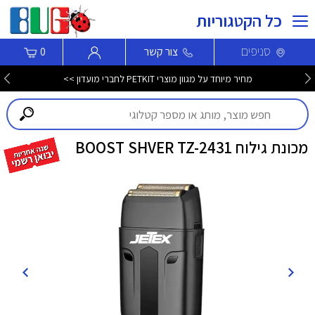
כל הקטגוריות
סניפים
צור קשר
0
מחיר מיוחד על מגוון מוצרי PETKIT לחברי מועדון >>
מכונת גילוח BOOST SHVER TZ-2431