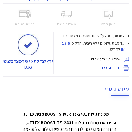
יבואן רשמי
משלוח חינם
קנייה בטוחה
אחריות: שנה ע"י HOFMAN COSMETICS
עד 18 תשלומים ללא ריבית.
החל מ-
15.5
₪
לחודש.
שאל אותנו על מוצר זה
לחץ
לבדיקת מלאי המוצר בסניפי
BUG
גרסת הדפסה
מידע נוסף
מכונת גילוח BOOST SHVER TZ-2431 מבית JETEX
הכירו את מכונת הגילוח JETEX BOOST TZ-2431
,
הבחירה המושלמת לגברים המחפשים שילוב של עוצמה,