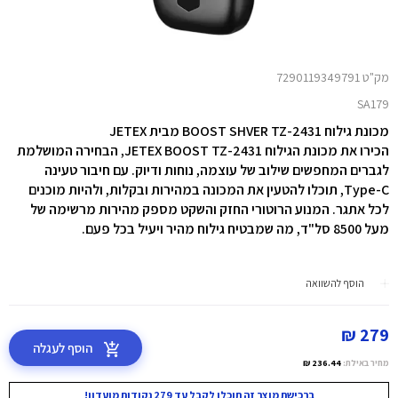
מק"ט 7290119349791
SA179
מכונת גילוח BOOST SHVER TZ-2431 מבית JETEX
הכירו את מכונת הגילוח JETEX BOOST TZ-2431, הבחירה המושלמת
לגברים המחפשים שילוב של עוצמה, נוחות ודיוק. עם חיבור טעינה
Type-C, תוכלו להטעין את המכונה במהירות ובקלות, ולהיות מוכנים
לכל אתגר. המנוע הרוטורי החזק והשקט מספק מהירות מרשימה של
מעל 8500 סל"ד, מה שמבטיח גילוח מהיר ויעיל בכל פעם.
הוסף להשוואה
279 ₪
הוסף לעגלה
מחיר באילת:
236.44 ₪
ברכישת מוצר זה תוכלו לקבל עד 279 נקודות מועדון!