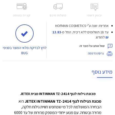
יבואן רשמי
משלוח חינם
קנייה בטוחה
אחריות: שנה ע"י HOFMAN COSMETICS
עד 18 תשלומים ללא ריבית.
החל מ-
13.83
₪
לחודש.
שאל אותנו על מוצר זה
לחץ
לבדיקת מלאי המוצר בסניפי
BUG
גרסת הדפסה
מידע נוסף
מכונת גילוח לגוף INTINMAN TZ-2414 מבית JETEX
מכונת הגילוח לגוף JETEX INTINMAN TZ-2414
היא
הבחירה המושלמת לכל מי שמחפש חוויית גילוח חלקה,
מהירה ובטוחה. עם מנוע ייחודי המספק מהירות של עד 6000