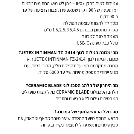
עמידות למים בתקן IPX7 – ניתן לשימוש תחת מים זורמים
זמן טעינה של 90 דקות שמאפשרת עבודה רציפה של עד
כ-90 דקות
מסך לד לתצוגת עוצמת הסוללה
מסרק מתכוונן בגבהים 1.5,2.5,3.5,4.5 מ”מ
מעמד תצוגה למכונה
כולל כבל טעינה USB-C
מהי מכונת הגילוח לגוף JETEX INTINMAN TZ-2414?
מכונת הגילוח לגוף JETEX INTINMAN TZ-2414 היא
מכונה מתקדמת המיועדת לגילוח חלק, מהיר ובטוח, עם
מנוע ייחודי המספק מהירות של עד 6000 סל"ד.
מה היתרון של הלהב הטכנולוגי CERAMIC BLADE?
הלהב הטכנולוגי CERAMIC BLADE כולל קצוות מועגלים
המבטיחים גילוח ללא פציעות וחתכים.
מה כולל הראש הנוסף של המכונה?
הראש הנוסף מיועד להסרת שיער מיותר מהאף ומהאוזן, עם
סכין טיטניום וראש עגול לתוצאה נקייה ובטוחה.