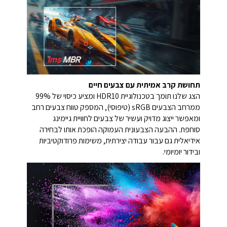
תחושת קרב אמיתית עם צבעים חיים
הצג שלנו תומך בטכנולוגיית ‎HDR10‎ ומציע כיסוי של ‎99%‎
ממרחב הצבעים ‎sRGB‎ (טיפוסי), המספק טווח צבעים רחב
ומאפשר ייצוג מדויק ועשיר של צבעים לחוויית גיימינג
סוחפת. ההבעה הצבעונית העמוקה הופכת אותו לבחירה
אידיאלית גם עבור עבודה יצירתית, משימות פרודוקטיביות
ובידור יומיומי.