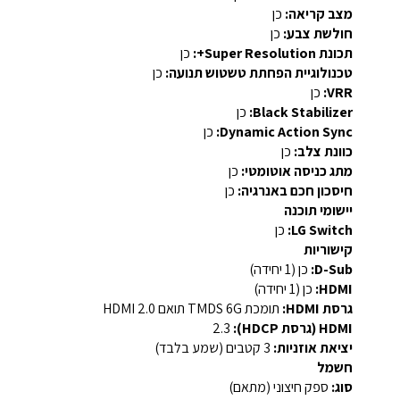
מצב קריאה:
כן
חולשת צבע:
כן
תכונת Super Resolution+:
כן
טכנולוגיית הפחתת טשטוש תנועה:
כן
VRR:
כן
Black Stabilizer:
כן
Dynamic Action Sync:
כן
כוונת צלב:
כן
מתג כניסה אוטומטי:
כן
חיסכון חכם באנרגיה:
כן
יישומי תוכנה
LG Switch:
כן
קישוריות
D-Sub:
כן (1 יחידה)
HDMI:
כן (1 יחידה)
גרסת HDMI:
תומכת TMDS ‎6G‎ תואם HDMI ‎2.0‎
HDMI (גרסת HDCP):
‎2.3‎
יציאת אוזניות:
3 קטבים (שמע בלבד)
חשמל
סוג:
ספק חיצוני (מתאם)