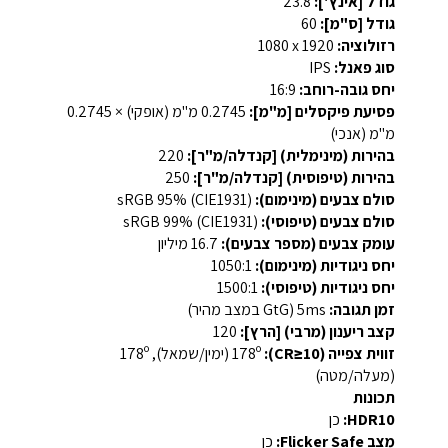
גודל [אינץ']:
23.8
גודל [ס"מ]:
60
רזולוציה:
1920 x‏ 1080
סוג פאנל:
IPS
יחס גובה-רוחב:
‎16:9‎
פסיעת פיקסלים [מ"מ]:
‎0.2745 מ"מ (אופקי) × ‎0.2745
מ"מ (אנכי)‎
בהירות (מינימלית) [קנדלה/מ"ר]:
‎220‎
בהירות (טיפוסית) [קנדלה/מ"ר]:
‎250‎
סולם צבעים (מינימום):
‎sRGB ‎95%‎ (CIE1931)
סולם צבעים (טיפוסי):
‎sRGB ‎99%‎ (CIE1931)
עומק צבעים (מספר צבעים):
‎16.7 מיליון‎
יחס ניגודיות (מינימום):
‎1050:1‎
יחס ניגודיות (טיפוסי):
‎1500:1‎
זמן תגובה:
‎5ms (GtG במצב מהיר)‎
קצב ריענון (מרבי) [הרץ]:
‎120‎
זווית צפייה (CR≥10):
‎178º (ימין/שמאל), ‎178º
(מעלה/מטה)‎
תכונות
HDR10:
כן
מצב Flicker Safe:
כן