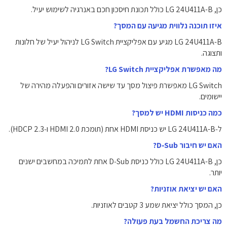
כן, LG 24U411A-B כולל תכונת חיסכון חכם באנרגיה לשימוש יעיל.
איזו תוכנה נלווית מגיעה עם המסך?
LG 24U411A-B מגיע עם אפליקציית LG Switch לניהול יעיל של חלונות
ותצוגה.
מה מאפשרת אפליקציית LG Switch?
LG Switch מאפשרת פיצול מסך עד שישה אזורים והפעלה מהירה של
יישומים.
כמה כניסות HDMI יש למסך?
ל‑LG 24U411A-B יש כניסת HDMI אחת (תומכת HDMI ‎2.0‎ ו‑HDCP ‎2.3‎).
האם יש חיבור D‑Sub?
כן, LG 24U411A-B כולל כניסת D‑Sub אחת לתמיכה במחשבים ישנים
יותר.
האם יש יציאת אוזניות?
כן, המסך כולל יציאת שמע 3 קטבים לאוזניות.
מה צריכת החשמל בעת פעולה?