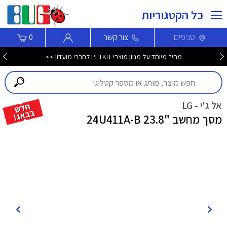
כל הקטגוריות
סניפים
צור קשר
0
מחיר מיוחד על מגוון מוצרי PETKIT לחברי מועדון >>
אל ג'י - LG
מסך מחשב "23.8 24U411A-B