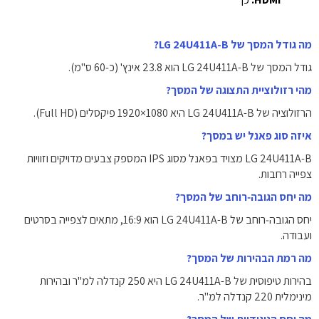
מה גודל המסך של LG 24U411A-B?
גודל המסך של LG 24U411A-B הוא ‎23.8 אינץ'‎ (כ‑60 ס"מ).
מהי רזולוציית התצוגה של המסך?
הרזולוציה של LG 24U411A-B היא ‎1920×1080‎ פיקסלים (Full HD).
איזה סוג פאנל יש במסך?
LG 24U411A-B מצויד בפאנל מסוג ‎IPS‎ המספק צבעים מדויקים וזוויות
צפייה רחבות.
מה יחס הגובה‑רוחב של המסך?
יחס הגובה‑רוחב של LG 24U411A-B הוא ‎16:9‎, מתאים לצפייה בסרטים
ועבודה.
מה רמת הבהירות של המסך?
בהירות טיפוסית של LG 24U411A-B היא ‎250‎ קנדלה למ"ר ובהירות
מינימלית ‎220‎ קנדלה למ"ר.