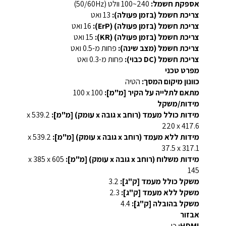
אספקת חשמל:
‎100~240 וולט (‎50/60Hz‎)‎
צריכת חשמל (בזמן פעולה):
‎13 ואט‎
צריכת חשמל (בזמן פעולה) (ErP):
‎16 ואט‎
צריכת חשמל (בזמן פעולה) ‏(KR):
‎15 ואט‎
צריכת חשמל (מצב שינה):
פחות מ-‎0.5‎ ואט‎
צריכת חשמל (DC כבוי):
פחות מ-‎0.3‎ ואט‎
מפרט טכני
כוונון מיקום המסך:
הטיה‎
מתאם לתלייה על הקיר [מ"מ]:
100 x‏ 100‎
מידות/משקל
מידות כולל מעמד (רוחב x גובה x עומק) [מ"מ]:
417.6 x‏ 220‎
מידות ללא מעמד (רוחב x גובה x עומק) [מ"מ]:
317.1 x‏ 37.5‎
מידות משלוח (רוחב x גובה x עומק) [מ"מ]:
145‎
משקל כולל מעמד [ק"ג]:
‎3.2‎
משקל ללא מעמד [ק"ג]:
‎2.3‎
משקל בהובלה [ק"ג]:
‎4.4‎
אבזור
HDMI:
כן