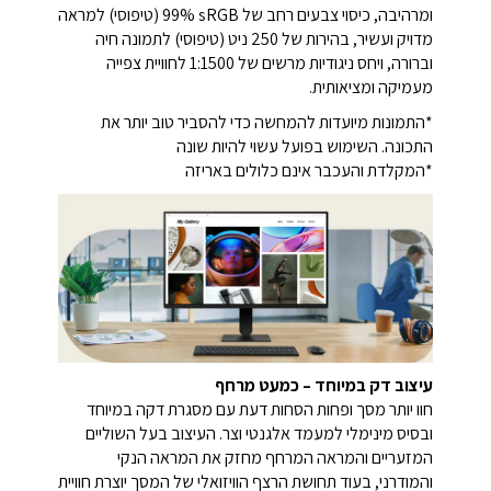
ומרהיבה,
כיסוי צבעים רחב של ‏sRGB ‏99% ‏(טיפוסי) למראה
מדויק ועשיר,
בהירות של ‏250 ניט (טיפוסי) לתמונה חיה
וברורה,
ויחס ניגודיות מרשים של ‏1:1500 לחוויית צפייה
מעמיקה ומציאותית.
*התמונות מיועדות להמחשה כדי להסביר טוב יותר את
התכונה. השימוש בפועל עשוי להיות שונה
*המקלדת והעכבר אינם כלולים באריזה
עיצוב דק במיוחד – כמעט מרחף
חוו יותר מסך ופחות הסחות דעת עם מסגרת דקה במיוחד
ובסיס מינימלי למעמד אלגנטי וצר. העיצוב בעל השוליים
המזעריים והמראה המרחף מחזק את המראה הנקי
והמודרני, בעוד תחושת הרצף הוויזואלי של המסך יוצרת חוויית