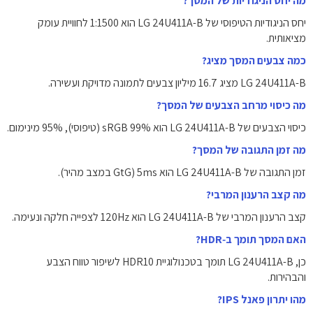
מה יחס הניגודיות של המסך?
יחס הניגודיות הטיפוסי של LG 24U411A-B הוא ‎1:1500‎ לחוויית עומק
מציאותית.
כמה צבעים המסך מציג?
LG 24U411A-B מציג ‎16.7 מיליון‎ צבעים לתמונה מדויקת ועשירה.
מה כיסוי מרחב הצבעים של המסך?
כיסוי הצבעים של LG 24U411A-B הוא ‎sRGB ‎99%‎ (טיפוסי), ‎95%‎ מינימום.
מה זמן התגובה של המסך?
זמן התגובה של LG 24U411A-B הוא ‎5ms‎ (GtG במצב מהיר).
מה קצב הרענון המרבי?
קצב הרענון המרבי של LG 24U411A-B הוא ‎120Hz‎ לצפייה חלקה ונעימה.
האם המסך תומך ב‑HDR?
כן, LG 24U411A-B תומך בטכנולוגיית ‎HDR10‎ לשיפור טווח הצבע
והבהירות.
מהו יתרון פאנל IPS?