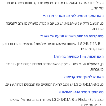
פאנל IPS ב‑LG 24U411A-B מבטיח צבעים מדויקים וזוויות צפייה רחבות
של ‎178°‎.
האם המסך מתאים לעיצוב משרדי מודרני?
כן, העיצוב הדק של LG 24U411A-B עם מסגרת מזערית מושלם לסביבה
מודרנית.
מהי תכונת הפחתת טשטוש תנועה של 1ms?
ב‑LG 24U411A-B הפחתת טשטוש תנועה של ‎1ms‎ מצמצמת מריחות בזמן
משחקים מהירים.
האם תכונת 1ms מפחיתה בהירות?
כן, בהפעלת 1ms MBR עוצמת ההארה יורדת ותכונות כמו סנכרון אדפטיבי
מושבתות.
האם יש למסך מצב קריאה?
כן, ב‑LG 24U411A-B יש מצב קריאה המתאים את הצבעים לנוחות עיניים.
מה תפקיד מצב Flicker Safe?
מצב Flicker Safe ב‑LG 24U411A-B מפחית הבהוב ומגן על העיניים
בצפייה ממושכת.