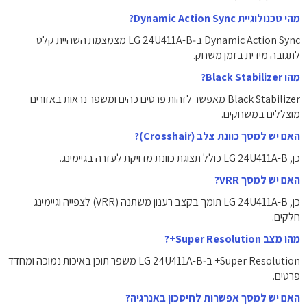
מהי טכנולוגיית Dynamic Action Sync?
Dynamic Action Sync ב‑LG 24U411A-B מצמצמת השהיית קלט
לתגובה מידית בזמן משחק.
מהו Black Stabilizer?
Black Stabilizer מאפשר לזהות פרטים כהים ומשפר נראות באזורים
מוצללים במשחקים.
האם יש למסך כוונת צלב (Crosshair)?
כן, LG 24U411A-B כולל תצוגת כוונת מדויקת לעזרה בגיימינג.
האם יש למסך VRR?
כן, LG 24U411A-B תומך בקצב רענון משתנה (VRR) לצפייה וגיימינג
חלקים.
מהו מצב Super Resolution+?
Super Resolution+ ב‑LG 24U411A-B משפר תוכן באיכות נמוכה ומחדד
פרטים.
האם יש למסך אפשרות לחיסכון באנרגיה?