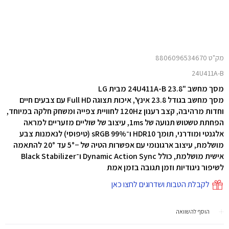
מק"ט 8806096534670
24U411A-B
מסך מחשב "23.8 24U411A-B מבית LG
מסך מחשב בגודל 23.8 אינץ', איכות תצוגה ‎Full HD‎ עם צבעים חיים
וחדות מרהיבה, קצב רענון ‎120Hz‎ לחוויית צפייה ומשחק חלקה במיוחד,
הפחתת טשטוש תנועה של 1ms, עיצוב של שוליים מזעריים למראה
אלגנטי ומודרני, תומך ‎HDR10‎ ו־‎sRGB‎ ‎99%‎ (טיפוסי) לנאמנות צבע
מושלמת, עיצוב ארגונומי עם אפשרות הטיה של ‎5°−‎ עד ‎20°‎ להתאמה
אישית מושלמת, כולל ‎Dynamic Action Sync‎ ו־‎Black Stabilizer‎
לשיפור ניגודיות וזמן תגובה בזמן אמת
לקבלת הטבות ושדרוגים לחצו כאן
הוסף להשוואה