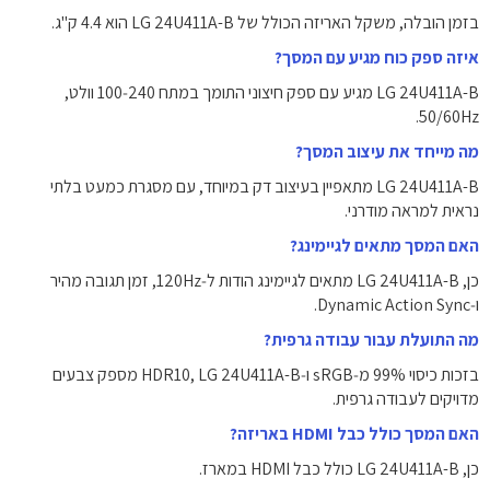
בזמן הובלה, משקל האריזה הכולל של LG 24U411A-B הוא ‎4.4‎ ק"ג.
איזה ספק כוח מגיע עם המסך?
LG 24U411A-B מגיע עם ספק חיצוני התומך במתח ‎100‑240‎ וולט,
‎50/60Hz‎.
מה מייחד את עיצוב המסך?
LG 24U411A-B מתאפיין בעיצוב דק במיוחד, עם מסגרת כמעט בלתי
נראית למראה מודרני.
האם המסך מתאים לגיימינג?
כן, LG 24U411A-B מתאים לגיימינג הודות ל‑120Hz, זמן תגובה מהיר
ו‑Dynamic Action Sync.
מה התועלת עבור עבודה גרפית?
בזכות כיסוי ‎99%‎ מ‑sRGB ו‑HDR10, LG 24U411A-B מספק צבעים
מדויקים לעבודה גרפית.
האם המסך כולל כבל HDMI באריזה?
כן, ‏LG 24U411A-B כולל כבל HDMI במארז.