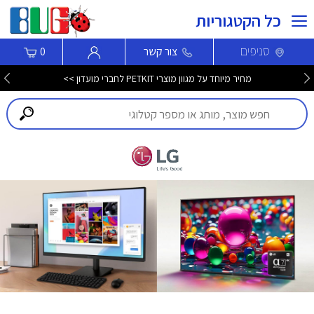
כל הקטגוריות
סניפים
צור קשר
0
מחיר מיוחד על מגוון מוצרי PETKIT לחברי מועדון >>