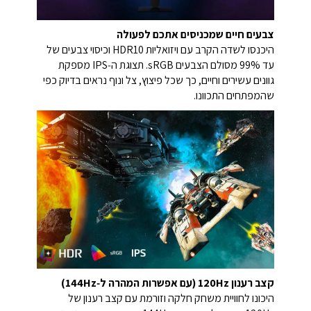
צבעים חיים שמכניסים אתכם לפעולה
היכנסו לשדה הקרב עם ויזואליות HDR10 וכיסוי צבעים של
עד 99% מסולם הצבעים sRGB. תצוגת ה‑IPS מספקת
גוונים עשירים וחיים, כך שכל פיצוץ, צל ונוף נראים בדיוק כפי
שהמפתחים התכוונו.
קצב רענון 120Hz (עם אפשרות המהרה ל‑144Hz)
היכונו לחוויית משחק חלקה וזורמת עם קצב רענון של