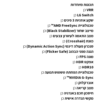
תכונות מיוחדות
VRR
כן
LG Switch
כן
שקע אוזניות 3 פינים
כן
טכנולוגיית AMD FreeSync™
כן
מייצב שחור (Black Stabilizer)
כן
מצב התאמה לעיוורון צבעים
כן
כוונת (Crosshair)
כן
סנכרון פעולה דינמי (Dynamic Action Sync)
כן
הגנה מפני הבהוב (Flicker Safe)
כן
מונה FPS
כן
אפקט HDR
כן
HDR10
כן
טכנולוגיית הפחתת טשטוש תנועה
כן
NVIDIA G-Sync™
כן
אוברקלוק
כן
מצב קריאה
כן
חיסכון חכם באנרגיה
כן
מקשי הגדרה אישית
כן