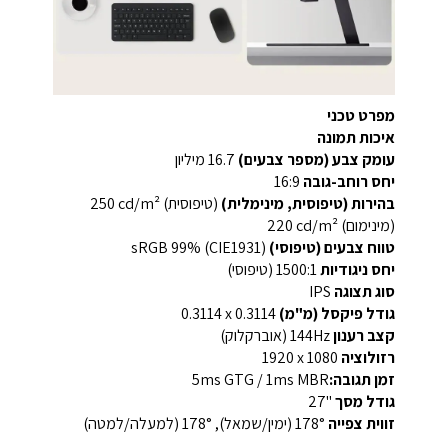
מפרט טכני
איכות תמונה
עומק צבע (מספר צבעים)
16.7 מיליון
יחס רוחב-גובה
16:9
בהירות (טיפוסית, מינימלית)
(טיפוסית) ‎250 cd/m²‎
(מינימום) ‎220 cd/m²‎
טווח צבעים (טיפוסי)
‎sRGB ‎99%‎ (CIE1931)
יחס ניגודיות
‎1500:1‎ (טיפוסי)
סוג תצוגה
‎IPS‎
גודל פיקסל (מ"מ)
‎0.3114 x 0.3114‎
קצב רענון
‎144Hz (אוברקלוק)‎
רזולוציה
‎1920 x 1080‎
זמן תגובה:
5ms GTG / 1ms MBR
גודל מסך
‎27"‎
זווית צפייה
‎178° (ימין/שמאל), ‎178° (למעלה/למטה)‎