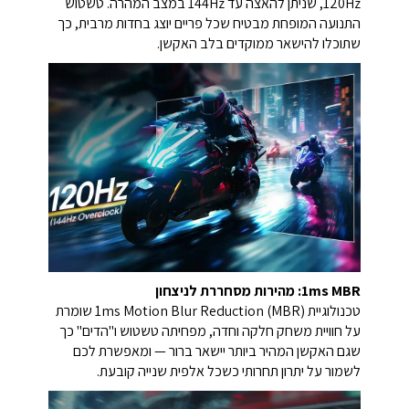
120Hz, שניתן להאצה עד 144Hz במצב המהרה. טשטוש
התנועה המופחת מבטיח שכל פריים יוצג בחדות מרבית, כך
שתוכלו להישאר ממוקדים בלב האקשן.
1ms MBR: מהירות מסחררת לניצחון
טכנולוגיית 1ms Motion Blur Reduction (MBR) שומרת
על חוויית משחק חלקה וחדה, מפחיתה טשטוש ו"הדים" כך
שגם האקשן המהיר ביותר יישאר ברור — ומאפשרת לכם
לשמור על יתרון תחרותי כשכל אלפית שנייה קובעת.