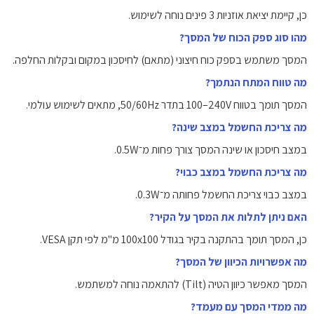
כן, קיימת יציאת אוזניות 3 פינים נוחה לשימוש.
מהו סוג ספק הכוח של המסך?
המסך משתמש בספק כוח חיצוני (מתאם) לחיסכון במקום ובקלות החלפה.
מה טווח המתח הנתמך?
המסך תומך בטווח ‎100–240V‎ בתדר ‎50/60Hz‎, מתאים לשימוש עולמי.
מה צריכת החשמל במצב שינה?
במצב חיסכון או שינה המסך צורך פחות מ־‎0.5W‎.
מה צריכת החשמל במצב כבוי?
במצב כבוי צריכת החשמל פחותה מ־‎0.3W‎.
האם ניתן לתלות את המסך על הקיר?
כן, המסך תומך בהתקנה בקיר בגודל ‎100x100‎ מ"מ לפי תקן VESA.
מה אפשרויות הכיוון של המסך?
המסך מאפשר כיוון הטיה (Tilt) להתאמה נוחה למשתמש.
מה ממדי המסך עם מעמד?