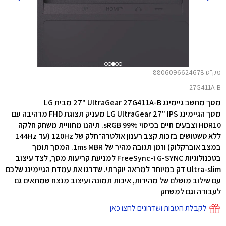
מק"ט 8806096624678
27G411A-B
מסך מחשב גיימינג ‎27"‎ UltraGear 27G411A-B מבית LG
מסך הגיימינג LG UltraGear 27" IPS מעניק תצוגת FHD מרהיבה עם
HDR10 וצבעים חיים בכיסוי 99% sRGB. תיהנו מחוויית משחק חלקה
ללא טשטושים בזכות קצב רענון אולטרה־חלק של ‎120Hz‎ (עד ‎144Hz‎
במצב אוברקלוק) וזמן תגובה מהיר של 1ms MBR. המסך תומך
בטכנולוגיות G-SYNC ו-FreeSync למניעת קריעות מסך, לצד עיצוב
Ultra-slim דק במיוחד למראה יוקרתי. שדרגו את עמדת הגיימינג שלכם
עם שילוב מושלם של מהירות, איכות תמונה ועיצוב מנצח שמתאים גם
לעבודה וגם למשחק
לקבלת הטבות ושדרוגים לחצו כאן