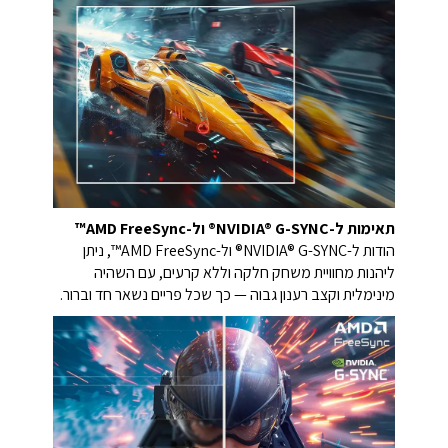
תאימות ל-NVIDIA® G-SYNC® ול-AMD FreeSync™
הודות ל-NVIDIA® G-SYNC® ול-AMD FreeSync™, ניתן
ליהנות מחוויית משחק חלקה וללא קרעים, עם השהיה
מינימלית וקצב רענון גבוה — כך שכל פריים נשאר חד וברור.