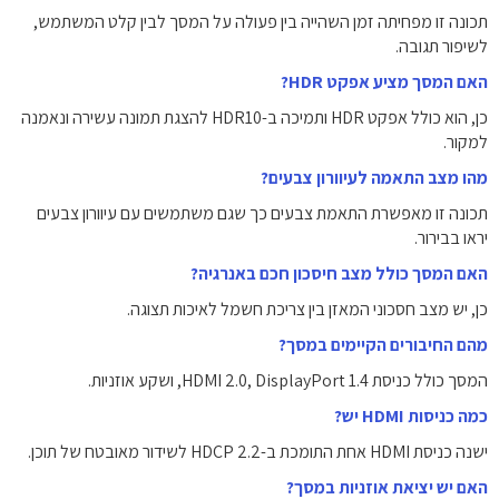
תכונה זו מפחיתה זמן השהייה בין פעולה על המסך לבין קלט המשתמש,
לשיפור תגובה.
האם המסך מציע אפקט ‎HDR‎?
כן, הוא כולל אפקט HDR ותמיכה ב-HDR10 להצגת תמונה עשירה ונאמנה
למקור.
מהו מצב התאמה לעיוורון צבעים?
תכונה זו מאפשרת התאמת צבעים כך שגם משתמשים עם עיוורון צבעים
יראו בבירור.
האם המסך כולל מצב חיסכון חכם באנרגיה?
כן, יש מצב חסכוני המאזן בין צריכת חשמל לאיכות תצוגה.
מהם החיבורים הקיימים במסך?
המסך כולל כניסת HDMI 2.0, DisplayPort 1.4, ושקע אוזניות.
כמה כניסות HDMI יש?
ישנה כניסת HDMI אחת התומכת ב-HDCP 2.2 לשידור מאובטח של תוכן.
האם יש יציאת אוזניות במסך?