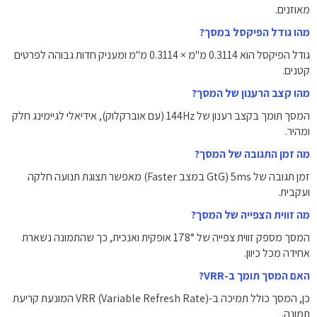
מאוזנים.
מהו גודל הפיקסל במסך?
גודל הפיקסל הוא ‎0.3114‎ מ"מ × ‎0.3114‎ מ"מ ומעניק חדות גבוהה לפרטים
קטנים.
מהו קצב הרענון של המסך?
המסך תומך בקצב רענון של ‎144Hz‎ (עם אוברקלוק), אידיאלי לגיימינג חלק
ומהיר.
מה זמן התגובה של המסך?
זמן תגובה של ‎5ms‎ (GtG במצב Faster) מאפשר תצוגת תנועה חלקה
ועקבית.
מה זווית הצפייה של המסך?
המסך מספק זווית צפייה של ‎178°‎ אופקית ואנכית, כך שהתמונה נשארת
אחידה מכל כיוון.
האם המסך תומך ב-VRR?
כן, המסך כולל תמיכה ב-VRR (Variable Refresh Rate) המונעת קריעת
תמונה.