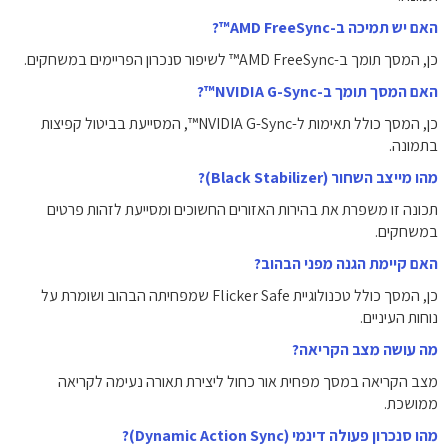
האם יש תמיכה ב-AMD FreeSync™?
כן, המסך תומך ב-AMD FreeSync™ לשיפור סנכרון הפריימים במשחקים.
האם המסך תומך ב-NVIDIA G-Sync™?
כן, המסך כולל תאימות ל-NVIDIA G-Sync™, המסייעת בביטול קפיצות
בתמונה.
מהו מייצב השחור (Black Stabilizer)?
תכונה זו משפרת את בהירות האזורים החשוכים ומסייעת לזהות פרטים
במשחקים.
האם קיימת הגנה מפני הבהוב?
כן, המסך כולל טכנולוגיית Flicker Safe שמפחיתה הבהוב ושומרת על
נוחות העיניים.
מה עושה מצב הקריאה?
מצב הקריאה במסך מפחית אור כחול ליצירת תאורה נעימה לקריאה
ממושכת.
מהו סנכרון פעולה דינמי (Dynamic Action Sync)?