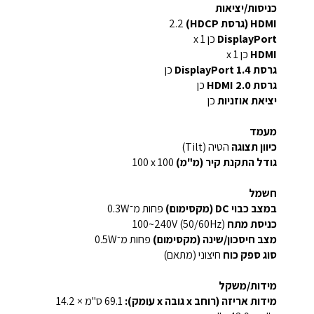
כניסות/יציאות
HDMI (גרסת HDCP)
‎2.2‎
DisplayPort
כן x 1
HDMI
כן x 1
גרסת DisplayPort 1.4
כן
גרסת HDMI 2.0
כן
יציאת אוזניות
כן
מעמד
כיוון תצוגה
הטיה (Tilt)
גודל התקנת קיר (מ"מ)
‎100 x 100‎
חשמל
במצב כבוי DC (מקסימום)
פחות מ־‎0.3W‎
כניסת מתח
‎100~240V (50/60Hz)‎
מצב חיסכון/שינה (מקסימום)
פחות מ־‎0.5W‎
סוג ספק כוח
חיצוני (מתאם)
מידות/משקל
מידות אריזה (רוחב x גובה x עומק):
69.1 ס"מ × 14.2