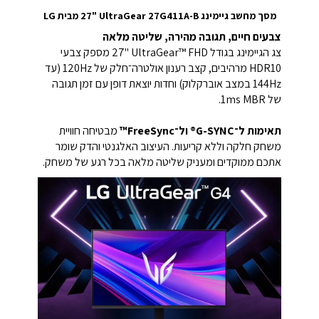
מסך מחשב גיימינג ‎27"‎ UltraGear 27G411A-B מבית LG
צבעים חיים, תגובה מהירה, שליטה מלאה
צג הגיימינג בגודל ‎27"‎ UltraGear™ FHD מספק צבעי
HDR10 מרהיבים, קצב רענון אולטרה־חלק של ‎120Hz‎ (עד
‎144Hz‎ במצב אוברקלוק) וחדות יוצאת דופן עם זמן תגובה
של ‎1ms‎ MBR.
תאימות ל־G-SYNC® ול־FreeSync™
מבטיחה חוויית
משחק חלקה וללא קריעות.
העיצוב האלגנטי והדק שומר
אתכם ממוקדים ומעניק שליטה מלאה בכל רגע של משחק.