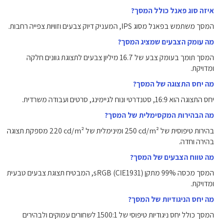
איזה סוג פאנל כולל המסך?
המסך משתמש בפאנל מסוג ‎IPS‎, המעניק דיוק צבעים וזוויות צפייה רחבות.
מה עומק הצבעים שמציג המסך?
המסך תומך בעומק צבע של ‎16.7 מיליון‎ צבעים לתצוגת גוונים חלקה
ומדויקת.
מה יחס התצוגה של המסך?
יחס התצוגה הוא ‎16:9‎, סטנדרטי ונוח לגיימינג, סרטים ועבודה משרדית.
מה הבהירות המקסימלית של המסך?
בהירות טיפוסית של ‎250‎ cd/m² ומינימלית של ‎220‎ cd/m² מספקת תצוגה
בהירה וחדה.
מה טווח הצבעים של המסך?
המסך מכסה ‎99%‎ מתקן sRGB (CIE1931), המבטיח תצוגת צבעים טבעית
ומדויקת.
מה יחס הניגודיות של המסך?
המסך כולל יחס ניגודיות טיפוסי של ‎1500:1‎ לשחורים עמוקים ולבהירים