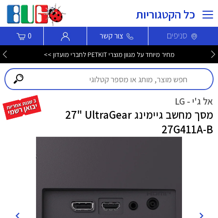
כל הקטגוריות
סניפים
צור קשר
0
מחיר מיוחד על מגוון מוצרי PETKIT לחברי מועדון >>
אל ג'י - LG
מסך מחשב גיימינג ‎27"‎ UltraGear
27G411A-B