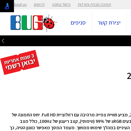
תמיכה טכנית והורדות
ביטול עסקה
דרושים
About us
יצירת קשר
סניפים
המסך הקעור בגודל 27 אינץ' של LG, דגם 27U421A-B, מציע חוויית צפייה מרהיבה עם רזולוציית Full HD. יחס התמונה של
16:9 מספק שטח תצוגה רחב. המסך מתהדר בכיסוי צבעים sRGB של 99% (טיפוסי), קצב ריענון של 100Hz, כולל מצב
עיניים במהלך שימוש ממושך. מעמד המסך מאפשר כוונון הטיה, כך