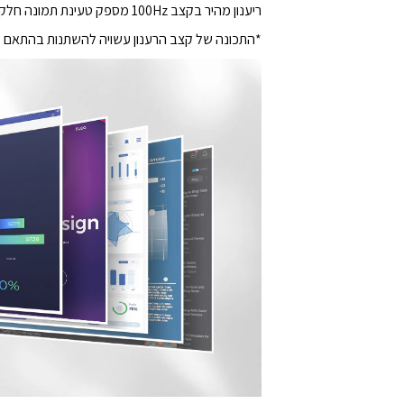
ריענון מהיר בקצב 100Hz מספק טעינת תמונה חלקה במגוון תוכניות. ובנוסף אפשר ליהנות ממשחקים שמרגישים מציאותיים, הודות לפחות גמגום ופחות טשטוש תנועה.
*התכונה של קצב הרענון עשויה להשתנות בהתא