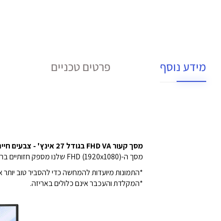
מידע נוסף
פרטים טכניים
מסך קעור FHD VA בגודל 27 אינץ' - צבעים חיים ומדויקים
מסך ה-FHD (1920x1080) שלנו מספק חזותיים ברורים עם סולם צבעים sRGB 99% (טיפוסי) וקיעור של 1500R, המשפרים את פרודוקטיביות העבודה.
*התמונות מיועדות להמחשה כדי להסביר טוב יותר א
*המקלדת והעכבר אינם כלולים באריזה.