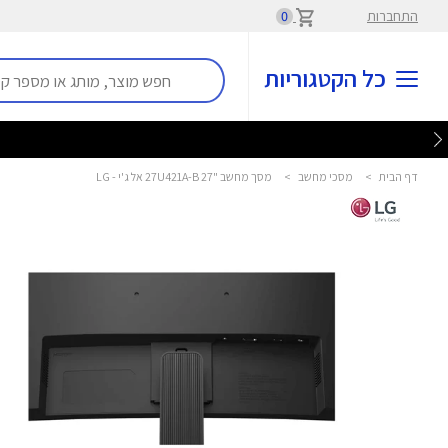
התחברות
0
כל הקטגוריות
דף הבית
>
מסכי מחשב
>
מסך מחשב "27 27U421A-B אל ג'י - LG