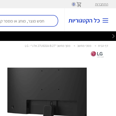
התחברות
0
כל הקטגוריות
דף הבית
>
מסכי מחשב
>
מסך מחשב "27 27U631A-B אל ג'י - LG