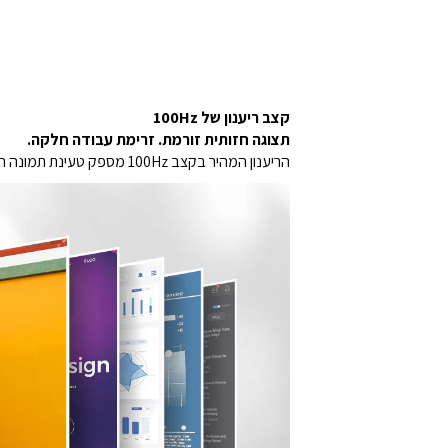
קצב ריענון של 100Hz
תצוגה חזותית זורמת. זרימת עבודה חלקה.
הריענון המהיר בקצב 100Hz מספק טעינת תמונה חלקה במגוון תוכניות. ובנוסף אפשר ליהנות ממשחקים שמרגישים מציאותיים, הודות לפחות גמגום ופחות טשטוש תנועה.