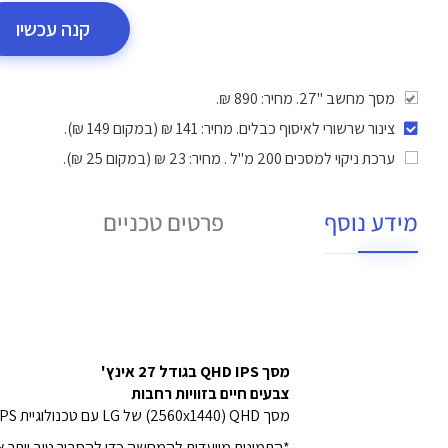
קנה עכשיו
מסך מחשב "27. מחיר: 890 ₪.
צינור שרשורי לאיסוף כבלים
. מחיר: 141 ₪ (במקום 149 ₪).
ערכת ניקוי למסכים 200 מ"ל
. מחיר: 23 ₪ (במקום 25 ₪).
מידע נוסף
פרטים טכניים
מסך QHD IPS בגודל 27 אינץ'
צבעים חיים בזוויות רחבות
מסך QHD ‏(2560x1440) של LG עם טכנולוגיית IPS מספק צבע ברור ועקבי. הוא יכול לספק שכפול צבעים מלא חיים ולעזור למשתמשים להציג את המסך בזווית רחבה.
*התמונות מיועדות להמחשה כדי להסביר טוב יותר א