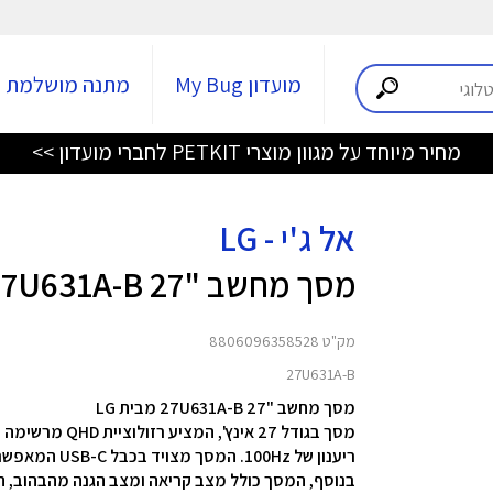
מועדון My Bug
מתנה מושלמת
מחיר מיוחד על מגוון מוצרי PETKIT לחברי מועדון >>
אל ג'י - LG
מסך מחשב "27 27U631A-B
מק"ט 8806096358528
27U631A-B
מסך מחשב "27 27U631A-B מבית LG
מסך בגודל 27 אינץ', המציע רזולוציית QHD מרשימה של 2560x1440 פיקסלים. המסך בעל טכנולוגיית IPS מתקדמת
ריענון של 100Hz.
בנוסף, המסך כולל מצב קריאה ומצב הגנה מהבהוב, ה