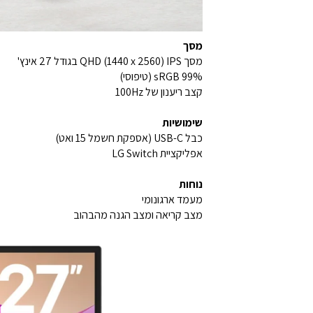
מסך
מסך QHD (1440 x 2560) IPS בגודל 27 אינץ'
sRGB 99% (טיפוסי)
קצב ריענון של 100Hz
שימושיות
כבל USB-C (אספקת חשמל 15 ואט)
אפליקציית LG Switch
נוחות
מעמד ארגונומי
מצב קריאה ומצב הגנה מהבהוב