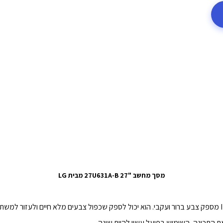
מסך מחשב "27 27U631A-B מבית LG
ת התכונה, השימוש בפועל עשוי להיות שונה.