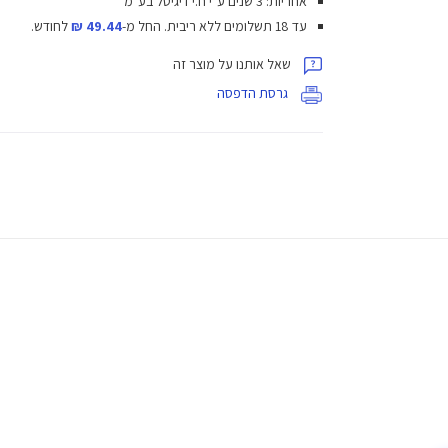
אחריות: 3 שנים ע"י ח.י דיגיטל בע"מ
עד 18 תשלומים ללא ריבית.
החל מ-
49.44 ₪
לחודש.
שאל אותנו על מוצר זה
גרסת הדפסה