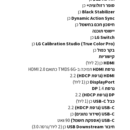
סופר רזולוציה+
כן
Black Stabilizer
כן
Dynamic Action Sync
כן
חיסכון חכם בחשמל
כן
יישומי תוכנה
LG Switch
כן
LG Calibration Studio (True Color Pro)
כן
בקר כפול
כן
קישוריות
HDMI
כן (2 ליח')
גרסת HDMI
תמיכה ב-TMDS 6G כתואם HDMI 2.0
HDMI (גרסת HDCP)
2.2
DisplayPort
כן (1 ליח')
גרסת DP
1.4
DP (גרסת HDCP)
2.2
כבל USB-C
כן (1 ליח')
USB-C (גרסת HDCP)
2.2
USB-C (שידור נתונים)
כן
USB-C (אספקת חשמל)
90 וואט
חיבור USB Downstream
כן (2 ליח‘/גרסה 3.0)