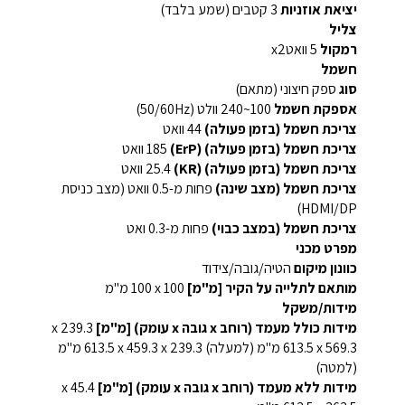
יציאת אוזניות
3 קטבים (שמע בלבד)
צליל
רמקול
5 וואטx2
חשמל
סוג
ספק חיצוני (מתאם)
אספקת חשמל
100~240 וולט (50/60Hz)
צריכת חשמל (בזמן פעולה)
44 וואט
צריכת חשמל (בזמן פעולה) (ErP)
185 וואט
צריכת חשמל (בזמן פעולה) ‏(KR)
25.4 וואט
צריכת חשמל (מצב שינה)
פחות מ-0.5 וואט (מצב כניסת
HDMI/DP)
צריכת חשמל (במצב כבוי)
פחות מ-0.3 ואט
מפרט מכני
כוונון מיקום
הטיה/גובה/צידוד
מותאם לתלייה על הקיר [מ"מ]
100‏ x ‏100 מ"מ
מידות/משקל
מידות כולל מעמד (רוחב x גובה x עומק) [מ"מ]
569.3‏ x‏ 613.5 מ"מ (למעלה) 239.3 x‏‏ 459.3‏ x‏ 613.5 מ"מ
(למטה)
מידות ללא מעמד (רוחב x גובה x עומק) [מ"מ]