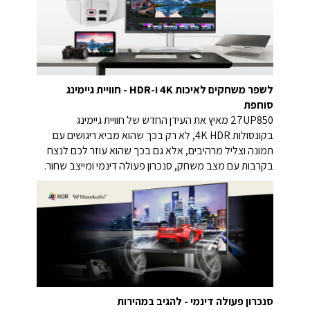
לשפר משחקים לאיכות 4K ו-HDR - חוויית גיימינג
סוחפת
27UP850 מאיץ את העידן החדש של חוויית גיימינג
בקונסולות 4K HDR, לא רק בכך שהוא מביא ריגושים עם
תמונה וצליל מרהיבים, אלא גם בכך שהוא עוזר לכם לנצח
בקרבות עם מצב משחק, סנכרון פעולה דינמי ומייצב שחור.
סנכרון פעולה דינמי - להגיב במהירות