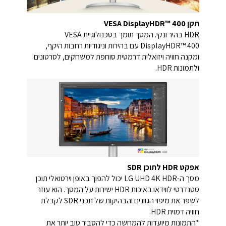
תקן VESA DisplayHDR™ 400
HDR בהיר ונקי. המסך תומך בטכנולוגיית VESA
DisplayHDR™ 400 עם בהירות וניגודיות רחבות היקף,
ומקנה חוויה ויזואלית דרמטית סוחפת למשחקים, לסרטונים
ולתמונות HDR.
אפקט HDR לתוכן SDR
מסך ה-LG UHD 4K HDR יכול להפוך באופן וירטואלי תוכן
סטנדרטי לווידאו באיכות HDR ישירות על המסך. הוא עוזר
לשפר את מיפוי הגוונים והבהיקות של תכני SDR לקבלת
חוויה דמוית HDR.
*התמונות מיועדות להמחשה כדי להסביר טוב יותר את