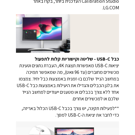
Calibration Studio העדכנית ביותר, בקרו באתר
LG.COM.
כבל USB-C - שליטה וקישוריות קלות לתפעול
יציאות USB-C מאפשרות תצוגת 4K, העברת נתונים וטעינת
מכשירים מחוברים (עד 96 וואט), מה שמאפשר תמיכה
במחשב הנייד שלכם בו-זמנית באמצעות כבל יחיד. צמצמו
את בלגן הכבלים והגדילו את היעילות באמצעות כבל USB-C
אחד ללא צורך בכבלים או מטענים ייעודיים למחשב הנייד
שלכם או למכשירים אחרים.
**לפעילות תקינה, יש צורך בכבל USB-C הכלול באריזה,
כדי לחבר את יציאת ה-USB-C למסך.