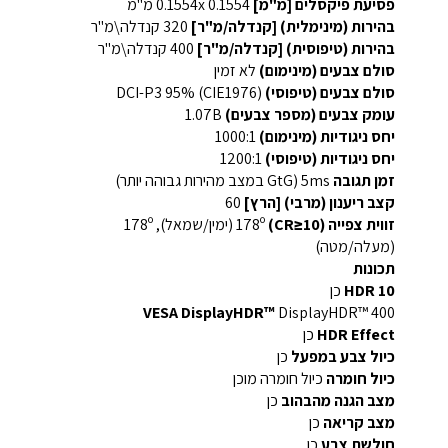
פסיעת פיקסלים [מ"מ]
0.1554x 0.1554 מ"מ
בהירות (מינימלית) [קנדלה/מ"ר]
320 קנדלה\מ"ר
בהירות (טיפוסית) [קנדלה/מ"ר]
400 קנדלה\מ"ר
סולם צבעים (מינימום)
לא זמין
סולם צבעים (טיפוסי)
DCI-P3 95% (CIE1976)
עומק צבעים (מספר צבעים)
1.07B
יחס ניגודיות (מינימום)
1000:1
יחס ניגודיות (טיפוסי)
1200:1
זמן תגובה
5ms (GtG במצב מהירות גבוהה יותר)
קצב ריענון (מרבי) [הרץ]
60
זווית צפייה (CR≥10)
178º (ימין/שמאל), 178º
(מעלה/מטה)
תכונות
HDR 10
כן
VESA DisplayHDR™
DisplayHDR™ 400
HDR Effect
כן
כיול צבע במפעל
כן
כיול חומרה
כיול חומרה מוכן
מצב הגנה מהבהוב
כן
מצב קריאה
כן
חולשת צבע
כן