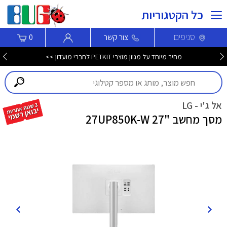
כל הקטגוריות
סניפים
צור קשר
0
מחיר מיוחד על מגוון מוצרי PETKIT לחברי מועדון >>
אל ג'י - LG
מסך מחשב "27 27UP850K-W