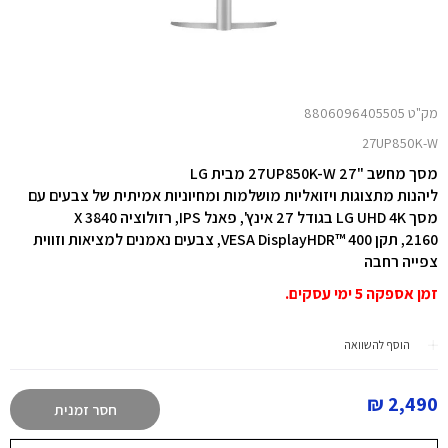
מק"ט 8806096405505
27UP850K-W
מסך מחשב "27 27UP850K-W מבית LG
ליהנות מתצוגות ויזואליות מושלמות ומחיוניות אמיתית של צבעים עם
מסך LG UHD 4K בגודל 27 אינץ', פאנל IPS, רזולוציה
2160, תקן VESA DisplayHDR™ 400, צבעים נאמנים למציאות וזווית
צפייה רחבה
זמן אספקה 5 ימי עסקים.
הוסף להשוואה
2,490 ₪
חסר זמנית