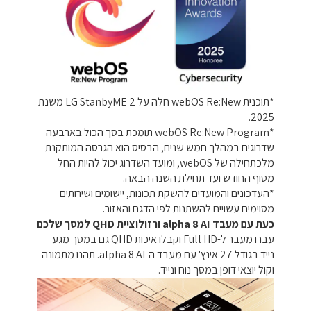
*תוכנית webOS Re:New חלה על LG StanbyME 2 משנת
2025.
*webOS Re:New Program תומכת בסך הכול בארבעה
שדרוגים במהלך חמש שנים, הבסיס הוא הגרסה המותקנת
מלכתחילה של webOS, ומועד השדרוג יכול להיות החל
מסוף החודש ועד תחילת השנה הבאה.
*העדכונים והמועדים להשקת תכונות, יישומים ושירותים
מסוימים עשויים להשתנות לפי הדגם והאזור.
כעת עם מעבד alpha 8 AI ורזולוציית QHD למסך שלכם
עברו מעבר ל-Full HD וקבלו איכות QHD גם במסך מגע
נייד בגודל 27 אינץ' עם מעבד ה-alpha 8 AI. תהנו מתמונה
וקול יוצאי דופן במסך נוח ונייד.