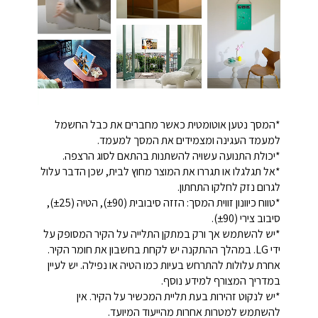
*המסך נטען אוטומטית כאשר מחברים את כבל החשמל
למעמד העגינה ומצמידים את המסך למעמד.
*יכולת התנועה עשויה להשתנות בהתאם לסוג הרצפה.
*אל תגלגלו או תגררו את המוצר מחוץ לבית, שכן הדבר עלול
לגרום נזק לחלקו התחתון.
*טווח כיוונון זווית המסך: הזזה סיבובית (±90), הטיה (±25),
סיבוב צירי (±90).
*יש להשתמש אך ורק במתקן התלייה על הקיר המסופק על
ידי LG. במהלך ההתקנה יש לקחת בחשבון את חומר הקיר.
אחרת עלולות להתרחש בעיות כמו הטיה או נפילה. יש לעיין
במדריך המצורף למידע נוסף.
*יש לנקוט זהירות בעת תליית המכשיר על הקיר. אין
להשתמש למטרות אחרות מהייעוד המיועד.