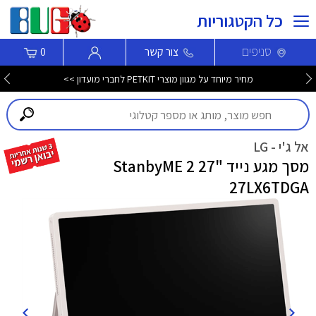
כל הקטגוריות
סניפים
צור קשר
0
חדש! סמארטפון Nothing Phone (4b) עכשיו לרכישה >>>
אל ג'י - LG
מסך מגע נייד "27 StanbyME 2
27LX6TDGA