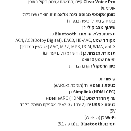
Clear Voice Pro
קיים (התאמת עצמת הקול באופן
אוטומטי)
כוונון אקוסטי מבוסס בינה מלאכותית
תואם (אינו כלול
באריזה, ניתן לרכישה בנפרד)
שיתוף מצב קולי
כן
תשתית צליל סראונד Bluetooth
כן
מקודד שמע
AC4, AC3(Dolby Digital), EAC3, HE-AAC,
AAC, MP2, MP3, PCM, WMA, apt-X (יש לעיין במדריך)
תזמורת מנצחת
כן (דורש רמקולים ייעודיים)
יציאת שמע
10 וואט
כיוון הרמקול
הקרנה צדדית
קישוריות
כניסת HDMI
1 יח' (תומכת ב-eARC)
Simplink (HDMI CEC)
כן
ערוץ החזר שמע HDMI
eARC (HDMI 1)
כניסת USB
3 יח' (2 יח' v2.0 / 1 יח' אספקת חשמל בלבד -
5V)
Wi-Fi
כן (Wi-Fi 5)
תמיכת Bluetooth
כן (גרסה 5.1)