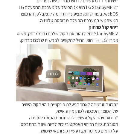
*שירותי OTT עשויים לדרוש מנוי ורכישה נפרדים.
*LG StanbyME 2 הוא צג הפועל על מערכת ההפעלה LG
webOS. בעוד שהוא מציע ניידות דומה לטאבלט, זהו מוצר
המשתמש במערכת הפעלה מבוססת טלוויזיה.
זיהוי קול מרחוק
StanbyME 2 יכול לזהות את הקול שלכם גם ממרחק. פשוט
אמרו "Hi LG" והוא יתחיל להקשיב לבקשות שלכם מרחוק.
*תכונה זו זמינה לאחר הפעלת פונקציית זיהוי הקול הישיר
של המוצר והסכמה למתן מידע אישי.
*ביצועי זיהוי הקול עשויים להשתנות בהתאם לסביבה
הסובבת. טווח הזיהוי האפקטיבי יכול להיות שונה בהתבסס
על גורמים כמו מרחק, רעשי רקע ותנאי שימוש.