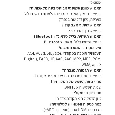
אוטומטי.
האם יש כוונון אקוסטי מבוסס בינה מלאכותית?
כן, יש כוונון אקוסטי מבוסס בינה מלאכותית (אינו כלול
באריזה, ניתן לרכישה בנפרד).
האם יש שיתוף מצב קולי?
כן, יש שיתוף מצב קולי.
האם יש תשתית צליל סראונד Bluetooth?
כן, יש תשתית צליל סראונד Bluetooth.
אילו מקודדי שמע נתמכים?
הטלוויזיה תומכת במקודדי שמע AC4, AC3(Dolby
Digital), EAC3, HE-AAC, AAC, MP2, MP3, PCM,
WMA, apt-X.
האם יש תזמורת מנצחת?
כן, יש תזמורת מנצחת (דורש רמקולים ייעודיים).
מהי יציאת השמע של הטלוויזיה?
יציאת השמע היא 10 וואט.
מהו כיוון הרמקול?
כיוון הרמקול הוא הקרנה צדדית.
כמה כניסות HDMI יש לטלוויזיה?
יש כניסת HDMI אחת (תומכת ב-eARC).