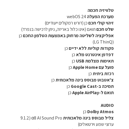
טלוויזיה חכמה
מערכת הפעלה
webOS 24
זיהוי קולי חכם
כן (דורש רמקולים ייעודיים)
שלט חכם
תואם (אינו כלול באריזה, ניתן לרכישה בנפרד)
אפליקציה לשליטה מרחוק באמצעות הטלפון החכם
כן
(LG ThinQ)
פקודות קוליות ללא ידיים
כן
דפדפן אינטרנט מלא
כן
תאימות מצלמת USB
כן
פועל עם Apple Home
כן
רכזת ביתית
כן
צ'אטבוט מבוסס בינה מלאכותית
כן
תמיכה ב-Google Cast
כן
תואם ל-Apple AirPlay
כן
AUDIO
Dolby Atmos
כן
צליל מבוסס בינה מלאכותית
α8 AI Sound Pro (9.1.2
ערוצי שמע וירטואלים)