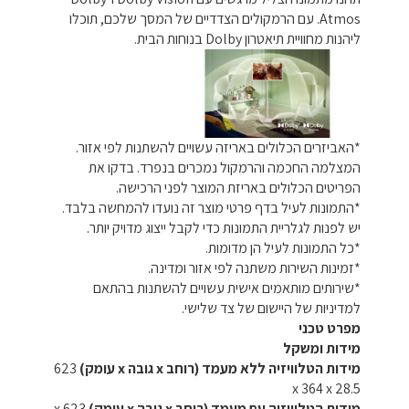
Atmos. עם הרמקולים הצדדיים של המסך שלכם, תוכלו
ליהנות מחוויית תיאטרון Dolby בנוחות הבית.
*האביזרים הכלולים באריזה עשויים להשתנות לפי אזור.
המצלמה החכמה והרמקול נמכרים בנפרד. בדקו את
הפריטים הכלולים באריזת המוצר לפני הרכישה.
*התמונות לעיל בדף פרטי מוצר זה נועדו להמחשה בלבד.
יש לפנות לגלריית התמונות כדי לקבל ייצוג מדויק יותר.
*כל התמונות לעיל הן מדומות.
*זמינות השירות משתנה לפי אזור ומדינה.
*שירותים מותאמים אישית עשויים להשתנות בהתאם
למדיניות של היישום של צד שלישי.
מפרט טכני
מידות ומשקל
מידות הטלוויזיה ללא מעמד (רוחב x גובה x עומק)
623
x 364 x 28.5
מידות הטלוויזיה עם מעמד (רוחב x גובה x עומק)
623 x