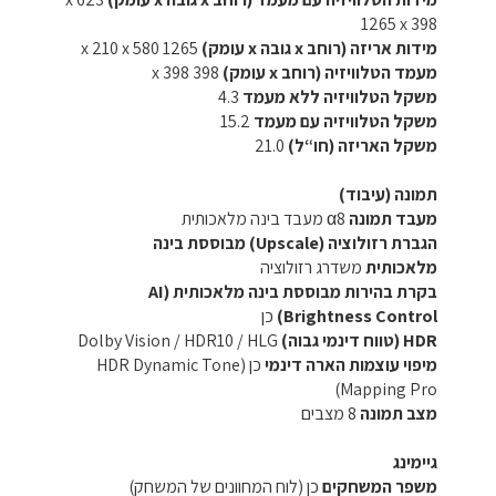
1265 x 398
מידות אריזה (רוחב x גובה x עומק)
1265 x 210 x 580
מעמד הטלוויזיה (רוחב x עומק)
398 x 398
משקל הטלוויזיה ללא מעמד
4.3
משקל הטלוויזיה עם מעמד
15.2
משקל האריזה (חו“ל)
21.0
תמונה (עיבוד)
מעבד תמונה
α8 מעבד בינה מלאכותית
הגברת רזולוציה (Upscale) מבוססת בינה
מלאכותית
משדרג רזולוציה
בקרת בהירות מבוססת בינה מלאכותית (AI
Brightness Control)
כן
HDR (טווח דינמי גבוה)
Dolby Vision / HDR10 / HLG
מיפוי עוצמות הארה דינמי
כן (HDR Dynamic Tone
Mapping Pro)
מצב תמונה
8 מצבים
גיימינג
משפר המשחקים
כן (לוח המחוונים של המשחק)