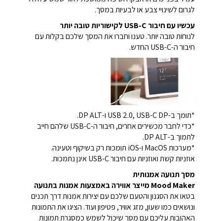
לגרום לשינויי צבע או לבעיות במסך.
עכשיו עם חיבור USB-C לקישוריות טובה יותר
לנוחות טובה יותר. טענו וחברו את המסך שלכם בקלות עם
חיבור ה-USB-C החדש.
*תומך ב-USB 2.0, USB-C DP ו-DP ALT.
*כדי לחבר מכשירים אחרים, חיבור ה-USB-C שלהם חייב
לתמוך ב-DP ALT.
*מערכות MacOS ו-iOS תומכות רק בשיקוף וטעינה.
אוזניות קשת ואוזניות עם חיבור USB-C אינן נתמכות.
מסך תנועה אמנותית
Mood Maker מייצר אווירה באמצעות אמנות בתנועה
בטאו את הסגנון והטעם שלכם עם יצירות אמנות דרך תכנים
ונושאים כמו שעון, מזג אוויר, פטיפון ועוד. הציגו את התמונות
האהובות עליכם עם מסך שיכול לשמש כמסגרת תמונות