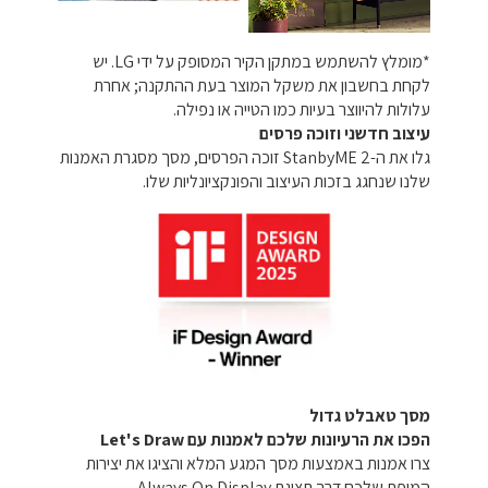
*מומלץ להשתמש במתקן הקיר המסופק על ידי LG. יש
לקחת בחשבון את משקל המוצר בעת ההתקנה; אחרת
עלולות להיווצר בעיות כמו הטייה או נפילה.
עיצוב חדשני וזוכה פרסים
גלו את ה-StanbyME 2 זוכה הפרסים, מסך מסגרת האמנות
שלנו שנחגג בזכות העיצוב והפונקציונליות שלו.
מסך טאבלט גדול
הפכו את הרעיונות שלכם לאמנות עם Let's Draw
צרו אמנות באמצעות מסך המגע המלא והציגו את יצירות
המופת שלכם דרך תצוגת Always On Display.