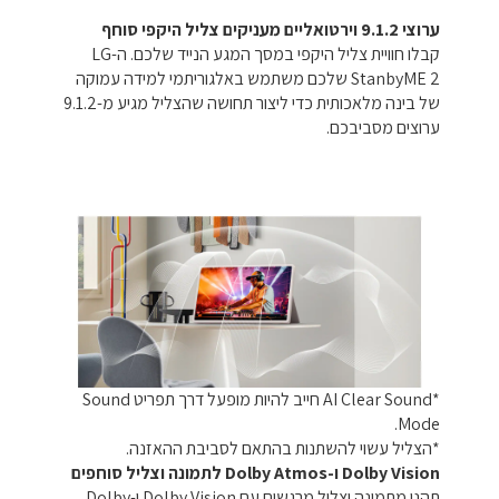
ערוצי 9.1.2 וירטואליים מעניקים צליל היקפי סוחף
קבלו חוויית צליל היקפי במסך המגע הנייד שלכם. ה-LG
StanbyME 2 שלכם משתמש באלגוריתמי למידה עמוקה
של בינה מלאכותית כדי ליצור תחושה שהצליל מגיע מ-9.1.2
ערוצים מסביבכם.
*AI Clear Sound חייב להיות מופעל דרך תפריט Sound
Mode.
*הצליל עשוי להשתנות בהתאם לסביבת ההאזנה.
Dolby Vision ו-Dolby Atmos לתמונה וצליל סוחפים
תהנו מתמונה וצליל מרגשים עם Dolby Vision ו-Dolby