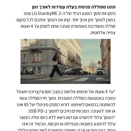
תהנו מסוללה פנימית בעלת עמידות לאורך זמן
נתקו את מסך המגע הנייד של ה-LG StanbyME 2 וצפו
בתוכן למשך זמן ארוך יותר. קחו את המסך איתכם לכל מקום.
סוללה משודרגת מאפשרת טעינה אחת לספק עד 4 שעות
צפייה אלחוטית.
*עד 4 שעות של שימוש אלחוטי במצב חסכוני/צריכת חשמל
נמוכה באמצעות הסוללה המובנית. משך חיי הסוללה עשוי
להשתנות בהתאם לשימוש. דורש הספק מינימלי של 65 ואט
או יותר לטעינה. המכשירים חייבים לתמוך ב-USB PD.
*המסך עלול להישרט אם הוא נישא ללא כיסוי פוליו. המוצר
עלול להיפגע כתוצאה מנפילות או חבטות. מכשיר זה אינו
עמיד בפני מים או אבק. חשיפה ממושכת לאור שמש עלולה