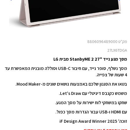
מק"ט 8806096489000
27LX6TDGA
מסך מגע נייד "27 StanbyME 2 מבית LG
מסך נשלף, סופר נייד, עם חיבור USB-C וסוללה מובנית המאפשרת עד
4 שעות של צפייה.
בטאו את הסגנון שלכם באמצעות נושאים שונים מ-Mood Maker.
משמש כקנבס דיגיטלי עם Let's Draw.
שחקו במשחקי לוח ישירות על מסך המגע.
עם HDMI ו-USB עבור הגדרות מסך כפול.
זוכה' 2025 iF Design Award Winner