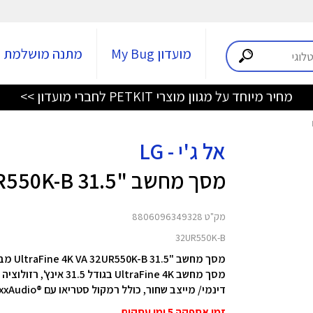
מועדון My Bug
מתנה מושלמת
מחיר מיוחד על מגוון מוצרי PETKIT לחברי מועדון >>
אל ג'י - LG
מסך מחשב "31.5 UltraFine 4K VA 32UR550K-B
מק"ט 8806096349328
32UR550K-B
מסך מחשב "31.5 UltraFine 4K VA 32UR550K-B מבית LG
דינמי/ מייצב שחור, כולל רמקול סטריאו עם ®Waves MaxxAudio ומעמד עם אפשרויות כוונון (גובה/הטיה/סיבוב)
זמן אספקה 5 ימי עסקים.