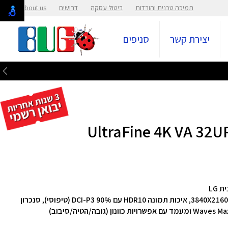
תמיכה טכנית והורדות
ביטול עסקה
דרושים
About us
יצירת קשר
סניפים
מסך מחשב UltraFine 4K בגודל 31.5 אינץ', רזולוציה 3840X2160, איכות תמונה HDR10 עם DCI-P3 90% (טיפוסי), סנכרון