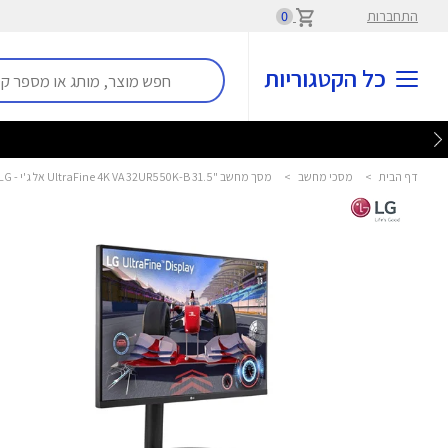
התחברות
0
כל הקטגוריות
דף הבית
>
מסכי מחשב
>
מסך מחשב "31.5 UltraFine 4K VA 32UR550K-B אל ג'י - LG