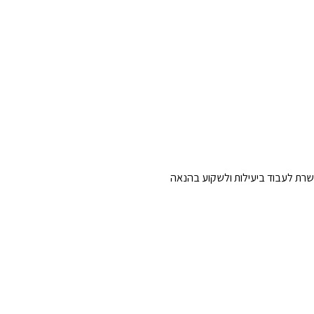
בעים מלאי חיים עם צג UltraFine 4K HDR של LG. התצוגה הנדיבה של מסך 31.5 אינץ' מאפשרת לעבוד ביעילות ולשקוע בהנאה