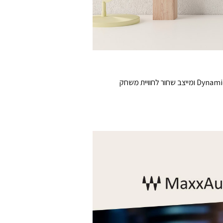
32UR550K לא רק מספק ריגושים עם תמונה איכותית וסאונד סטריאו (כולל ®‏MaxxAudio ‏Waves), אלא גם מספק Dynamic Action Sync ומייצב שחור לחוויית משחק