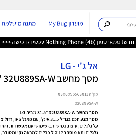
מועדון My Bug
מתנה מושלמת
מגוון מוצרי חשמל במחירים משתלמים >>
אל ג'י - LG
מסך מחשב ‎31.5"‎ 32U889SA-W
מק"ט 8806096568811
32U889SA-W
מסך מחשב ‎
"‎ 32U889SA-W מבית LG
31.5
על גלגלים,
עיצוב גמיש ורב-שימושי עם אפשרויות הטיה, סיבוב
גלגלים ותא מוסתר לניהול כבלים למראה נקי ומסודר,
ג