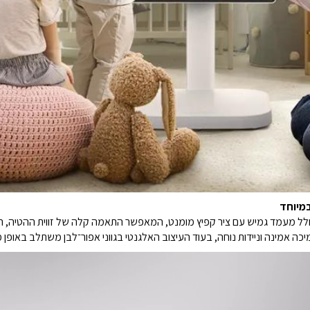
ו כן הוא, ה־Smart Monitor Swing של LG כולל מעמד גמיש עם ציר קפיץ מומנט, המאפשר התאמה קלה של זוו
ה אמינה וניידות נוחה, בעוד העיצוב האלגנטי בגווני אפור־לבן משתלב באופן