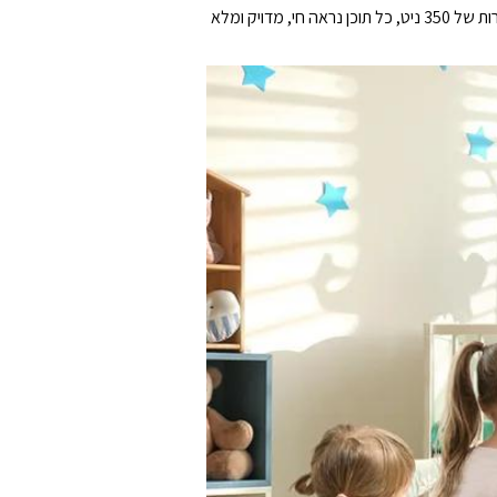
התרשמו מצבעים עשירים וחדות יוצאת דופן עם מסך המגע IPS ‏4K UHD‏ בגודל 31.5 אינץ'. עם כיסוי צבע של עד ‎95%‎ ‏DCI-P3 ובהירות של ‎350‎ ניט, כל תוכן נראה חי, מדויק ומלא