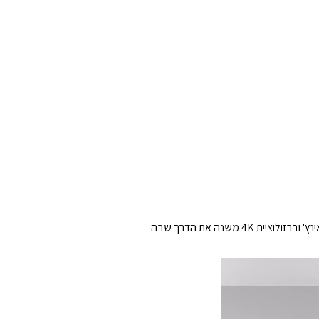
עם מעמד נייד על גלגלים וכיוונון של 360 מעלות, מסך המגע בגודל ‎31.5‎ אינץ' וברזולוציית ‎4K‎ משנה את הדרך שבה