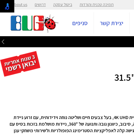
תמיכה טכנית והורדות
ביטול עסקה
דרושים
About us
יצירת קשר
סניפים
מסך מגע חכם בגודל ‎31.5 אינץ’, עם פאנל IPS‎, רזולוציית ‎4K UHD‎, בעל צבעים חיים ושליטה נוחה וידידותית, עם זרוע ניידת
, כיוונון גובה ותנועה של ‎360°‎,
ניידות מושלמת בזכות בסיס עם
ישה קלה לאפליקציות הסטרימינג הפופולריות ולשירותי משחקי ענן