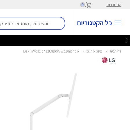
התחברות
0
כל הקטגוריות
דף הבית
>
מסכי מחשב
>
מסך מחשב ‎31.5"‎ 32U889SA-W אל ג'י - LG