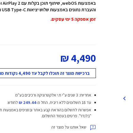
באמצעות ‎webOS,
שיתוף תוכן בקלות עם ‎AirPlay 2‎ ו‑‎Screen Share‎ לצפייה רציפה וחוויית שימוש חלקה,
והעברת נתונים באמצעות שלוש יציאות ‎USB Type‑C‎ ו
זמן אספקה 5 ימי עסקים.
4,490 ₪
ברכישת מוצר זה תוכלו לקבל עד 4,490 נקודות מועדון!
אחריות: 3 שנים ע"י ח.י אלקטרוניקה ורכיבים בע"מ
עד 18 תשלומים ללא ריבית.
החל מ-
249.44 ₪
לחודש.
אפשרות לתשלום בהוראת קבע באתר ובסניפים באמצעות ח
"בלנדר". פרטים בעמוד התשלום.
שאל אותנו על מוצר זה