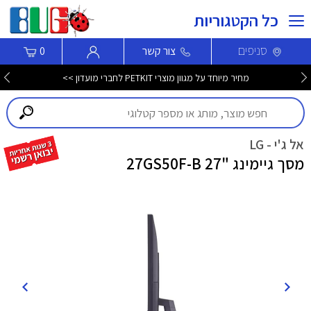
כל הקטגוריות
סניפים
צור קשר
0
מחיר מיוחד על מגוון מוצרי PETKIT לחברי מועדון >>
אל ג'י - LG
מסך גיימינג "27 27GS50F-B