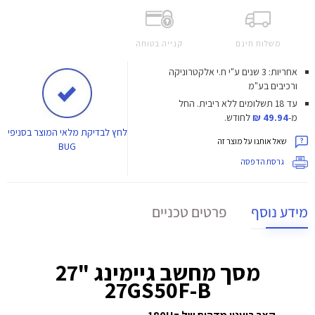
משלוח חינם
קנייה בטוחה
אחריות: 3 שנים ע"י ח.י אלקטרוניקה
ורכיבים בע"מ
עד 18 תשלומים ללא ריבית.
החל
מ-
49.94 ₪
לחודש.
לחץ
לבדיקת מלאי המוצר בסניפי
שאל אותנו על מוצר זה
BUG
גרסת הדפסה
מידע נוסף
פרטים טכניים
מסך מחשב גיימינג "27
27GS50F-B