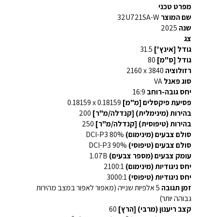
מפרט טכני
שם המוצר
32U721SA-W
שנה
2025
צג
גודל [אינץ']
31.5
גודל [ס"מ]
80
רזולוציה
3840 x‏ 2160
סוג פאנל
VA
יחס גובה-רוחב
16:9
פסיעת פיקסלים [מ"מ]
0.18159‏ x‏‏ 0.18159
בהירות (מינימלית) [קנדלה/מ"ר]
200
בהירות (טיפוסית) [קנדלה/מ"ר]
250
סולם צבעים (מינימום)
DCI-P3 80%
סולם צבעים (טיפוסי)
DCI-P3 90%
עומק צבעים (מספר צבעים)
1.07B
יחס ניגודיות (מינימום)
2100:1
יחס ניגודיות (טיפוסי)
3000:1
זמן תגובה
5 אלפיות שנייה (מאפור לאפור במצב מהירות
גבוהה יותר)
קצב ריענון (מרבי) [הרץ]
60