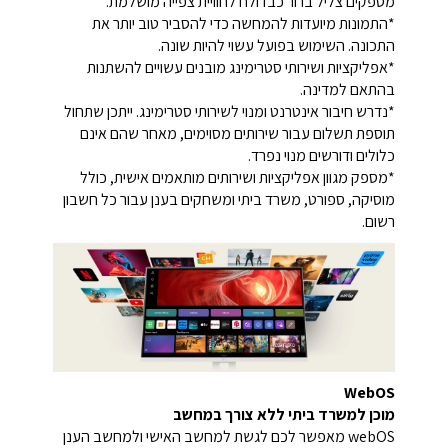
מספקים צליל ברור כבדולח לחוויית צפייה מושלמת.
*התמונות מיועדות להמחשה כדי להסביר טוב יותר את
התכונה. השימוש בפועל עשוי להיות שונה.
*אפליקציות ושירותי סטרימינג מובנים עשויים להשתנות
בהתאם למדינה.
*נדרש חיבור אינטרנט ומנוי לשירותי סטרימינג. ייתכן שתחול
תוספת תשלום עבור שירותים מסוימים, מאחר שהם אינם
כלולים ודורשים מנוי נפרד.
*מספק מגוון אפליקציות ושירותים מותאמים אישית, כולל
מוסיקה, ספורט, משרד ביתי ומשחקים בענן עבור כל חשבון
רשום.
WebOS
מוכן למשרד ביתי ללא צורך במחשב
webOS מאפשר לכם לגשת למחשב האישי ולמחשב הענן