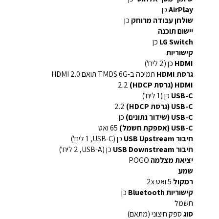
AirPlay
כן
שולחן עבודה מרוחק
כן
יישום תוכנה
LG Switch
כן
קישוריות
HDMI
כן (2 ליח')
גרסת HDMI
תמיכה ב-TMDS 6G תואם HDMI 2.0
HDMI (גרסת HDCP)
2.2
USB-C
כן (1 ליח')
USB-C (גרסת HDCP)
2.2
USB-C (שידור נתונים)
כן
USB-C (אספקת חשמל)
65 ואט
חיבור USB Upstream
כן (USB-C, ‏1 ליח')
חיבור USB Downstream
כן (USB-A, ‏2 ליח')
יציאת מצלמה
POGO
שמע
רמקול
5 ואט x‏2
קישוריות Bluetooth
כן
חשמל
סוג
ספק חיצוני (מתאם)