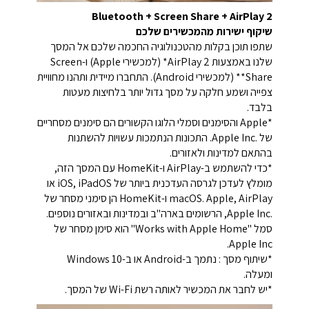
AirPlay 2‏ + Screen Share + ‏‏Bluetooth
שיקוף ישירות מהמכשירים שלכם
שתפו תוכן בקלות מהטכנולוגיה החכמה שלכם אל המסך
שלנו באמצעות AirPlay 2* (למכשירי Apple) ו-Screen
Share** (למכשירי Android). התחברו מיידית ותהנו מחוויית
צפייה ושמע חלקה על מסך גדול יותר בלחיצות מעטות
בלבד.
*Apple והסימנים וסמלי הלוגו הקשורים הם סימנים מסחריים
של Apple Inc.‎. התכונות הנתמכות עשויות להשתנות
בהתאם למדינות ולאזורים.
*כדי להשתמש ב-AirPlay ו-HomeKit עם המסך הזה,
מומלץ לעדכן לגרסה העדכנית ביותר של iOS, iPadOS או
macOS. Apple, AirPlay ו-HomeKit הן סימני מסחר של
.Apple Inc, הרשומים בארה"ב ובמדינות ובאזורים נוספים.
סמל "Works with Apple Home" הוא סימן מסחר של
Apple Inc.
*שיתוף מסך : נתמך ב-Android או ב-Windows 10
ומעלה.
*יש לחבר את המכשיר לאותה רשת Wi-Fi של המסך.