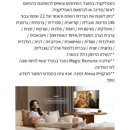
האפליקציה בפועל. השירותים עשויים להשתנות בהתאם
לאזור/מדינה או לגרסאות האפליקציה.
*ניתן לשנות את הגדרות השפה והאזור של 22 שפות עבור
146 מדינות: אנגלית / קוריאנית / ספרדית / צרפתית / גרמנית
/ איטלקית / פורטוגזית / רוסית / פולנית / טורקית / יפנית /
ערבית (ערב הסעודית/איחוד האמירויות) / וייטנאמית /
תאילנדית / שוודית / טאייוואנית / אינדונזית / דנית / הולנדית
/ נורווגית / יוונית / עברית (למשל ארה"ב/אנגלית).
**השלט הרחוק כלול במארז.
**שלט ה-Magic Remote נמכר בנפרד עשוי להיות שונה
לפי המדינה.
**פונקציית Alexa זמינה. אנא עיינו במפרטי המוצר למידע
נוסף.