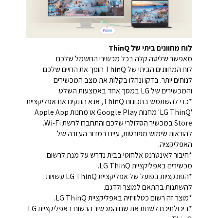
לוח מחוונים ביתי של ThinQ
מאפשר שליטה קלה בכל מכשירי החשמל שלכם
לוח המחוונים הביתי של ThinQ הופך את החיים שלכם
לנוחים יותר. בדקו ונהלו בקלות את מצב המכשירים
והמכשירים של LG במסך אחד באמצעות השלט.
*כדי להשתמש בתכונות ThinQ, אנא התקינו את אפליקציית
'LG ThinQ' מחנות Google Play או מחנות Apple App
Store במכשיר הסלולרי שלכם והתחברו לרשת Wi-Fi.
להוראות שימוש מפורטות, עיינו במדור העזרה של
האפליקציה.
*חיבור לאינטרנט אלחוטי בבית נדרש על מנת לרשום
מכשירים באפליקציית LG ThinQ.
*הפונקציות בפועל של אפליקציית LG ThinQ עשויות
להשתנות בהתאם למוצר ולדגם.
*מוצר זה רשום כטלוויזיה באפליקציית LG ThinQ.
*ביכולתיכם לשנות את שם המכשיר הרשום באפליקציית LG