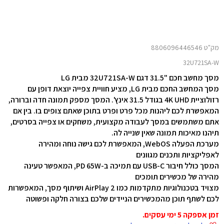
מק"ט 8806096446546
32U721SA-W
מסך מחשב חכם "31.5 דגם 32U721SA-W מבית LG
מסך המחשב החכם מבית LG, מציע חוויית צפייה יוצאת דופן עם
רזולוציית 4K UHD בגודל 31.5 אינץ'. המסך מספק תמונה חדה וברורה,
המאפשרת לכם ליהנות מכל פרט ופרט בתוכן שאתם צופים בו. בין אם
אתם משתמשים במסך לעבודה מקצועית, משחקים או צפייה בסרטים,
תיהנו מאיכות תמונה שאין שנייה לה.
מערכת הפעלה WebOS, המאפשרת לכם גישה נוחה ומהירה
לאפליקציות ותכנים מגוונים
המסך כולל חיבור USB-C עם תמיכה ב-PD 65W, המאפשר טעינה
מהירה של מכשירים תומכים
מצויד בטכנולוגיות מתקדמות כמו AirPlay 2 ושיתוף מסך, המאפשרות
לכם לשתף תוכן מהמכשירים הניידים שלכם בצורה חלקה ופשוטה
זמן אספקה 5 ימי עסקים.