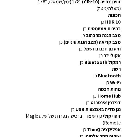
זווית צפייה (CR≥10)
178º (ימין/שמאל), 178º
(מעלה/מטה)
תכונות
HDR 10
כן
בהירות אוטומטית
כן
מצב הגנה מהבהוב
כן
מצב קריאה (מצב הגנת עיניים)
כן
חיסכון חכם בחשמל
כן
אקולייזר
כן
רמקול Bluetooth
כן
רשת
Bluetooth
כן
Wi-Fi
כן
נוחות חכמה
Home Hub
כן
דפדפן אינטרנט
כן
נגן מדיה באמצעות USB
כן
זיהוי קולי
כן (יש צורך ברכישה נפרדת של שלט ‏Magic
Remote)
אפליקציה ThinQ
כן
שיתוף מסך אלחוטי
כן