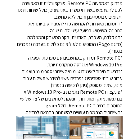
מרחוק באמצעות Remote PC. פונקציונליות זו מאפשרת
לכם להשתמש בשירותי משרד ביתי שונים, כולל שיחות וידאו
ויישומים מבוססי-ענן והכול ללא מחשב.
*התמונות מיועדות להמחשה כדי להסביר טוב יותר את
התכונה. השימוש בפועל עשוי להיות שונה.
*המקלדת, העכבר, האוזניות, בקר המשחק והמצלמה
(מדגם Pogo) המופיעים לעיל אינם כלולים בערכה (נמכרים
בנפרד).
‏*Remote PC זמין רק במחשבים עם מערכת הפעלה
Windows 10 Pro או גרסה מתקדמת יותר.
*נדרשים חיבור לאינטרנט ומינוי לשירותי סטרימינג תואמים.
עבור שירותי סטרימינג נפרדים עשוי להידרש תשלום עבור
מינוי, שאינו מסופק (ניתן לרכישה בנפרד).
‏*פונקציית Remote PC נתמכת ב-Windows 10 Pro או
בגרסאות מתקדמות יותר, ותואמת למחשבים של צד שלישי
התומכים בחיבור Remote PC, כולל gram.
*השירותים הנתמכים עשויים להשתנות בהתאם למדינה.