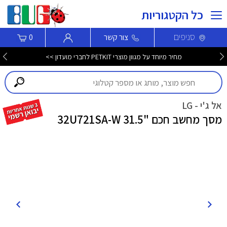
כל הקטגוריות
סניפים
צור קשר
0
מחיר מיוחד על מגוון מוצרי PETKIT לחברי מועדון >>
אל ג'י - LG
מסך מחשב חכם "31.5 32U721SA-W