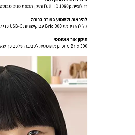
רזולוציית Full HD 1080p ותיקון תמונת פנים מבוסס בינה מלאכותית מספקים איכות תמונה יוצאת דופן כך שאחרים יכולים לראות אתכם בבהירות רבה יותר.
להיראות ולשמוע בצורה ברורה
קל להגדיר את Brio 300 עם קישוריות USB-C כדי להבטיח שרואים ושומעים אתכם בבירור בכל שיחת וידאו.
תיקון אור אוטומטי
Brio 300 מתכוונן אוטומטית לסביבה שלכם כך שאתם נראים מוארים היטב גם בתנאי תאורה פחות אופטימליים.