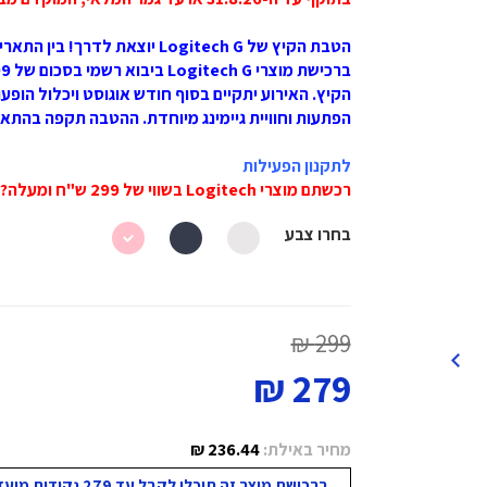
הטבת הקיץ של Logitech G יוצאת לדרך! בין התאריכים 1.7.2025–15.8.2025,
הפתעות וחוויית גיימינג מיוחדת. ההטבה תקפה בהתא
לתקנון הפעילות
רכשתם מוצרי Logitech בשווי של 299 ש"ח ומעלה? לחצו כאן להירשם
בחרו צבע
299 ₪
279 ₪
מחיר באילת:
236.44 ₪
ברכישת מוצר זה תוכלו לקבל עד 279 נקודות מועדון!