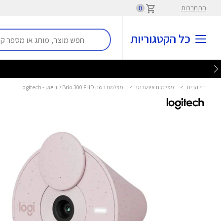
התחברות
0
כל הקטגוריות
דף הבית
>
מצלמות אינטרנט
>
מצלמת רשת Brio 300 FHD לוג'יטק - Logitech