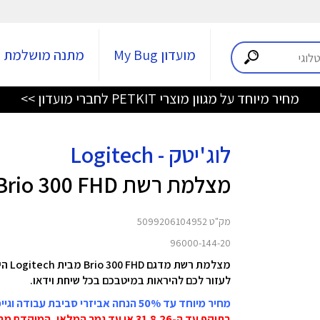
מועדון My Bug
מתנה מושלמת
מחיר מיוחד על מגוון מוצרי PETKIT לחברי מועדון >>
לוג'יטק - Logitech
מצלמת רשת Brio 300 FHD
מק"ט 5099206104952
96000-144-20
מצלמת רשת מדגם Brio 300 FHD מבית Logitech היא מצלמה
לעזור לכם להיראות במיטבכם בכל שיחת וידאו.
מחיר מיוחד עד 50% הנחה אביזרי סביבת עבודה וגיימינג Logitech
בתוקף עד ה-31.8.26 או עד גמר המלאי, המוקדם מביניהם!