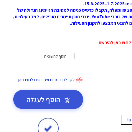
ברכישת מוצרי Logitech G ביבוא רשמי בסכום של 299 ₪ ומעלה, תקבלו כרטיס כניסה למסיבת הגיימינג הגדולה של
הקיץ. האירוע יתקיים בסוף חודש אוגוסט ויכלול הופעות של כוכבי YouTube, יוצרי תוכן וגיימרים מובילים, לצד פעילויות,
ם לתנאי המבצע ולתקנון הפעילות.
הוסף להשוואה
לקבלת הטבות ושדרוגים לחצו כאן
הוסף לעגלה