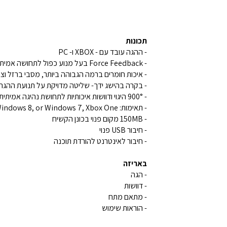
תכונות
- ההגה עובד עם - XBOX ו- PC
- Force Feedback בעל מנוע כפול לתחושה אמיתית ככל האפשר
- איכות חומרים ברמה הגבוהה ביותר, מסבי ברזל וציפו
- בקרה בהישג ידך- שליטה מדויקת על תנועת ההגה 
- 900° היגוי ודוושות איכותיות לתחושת נהיגה אמיתית
- תאימות: Windows® 8.1, Windows 8, or Windows 7, Xbox One
- 150MB מקום פנוי בכונן הקשיח
- חיבור USB פנוי
- חיבור לאינטרנט להורדת תוכנה
באריזה
- הגה
- דוושות
- מתאם מתח
- הוראות שימוש