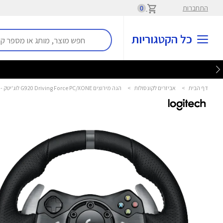
התחברות
0
כל הקטגוריות
דף הבית
>
אביזרים לקונסולות
>
הגה מירוצים G920 Driving Force PC/XONE לוג'יטק - Logitech