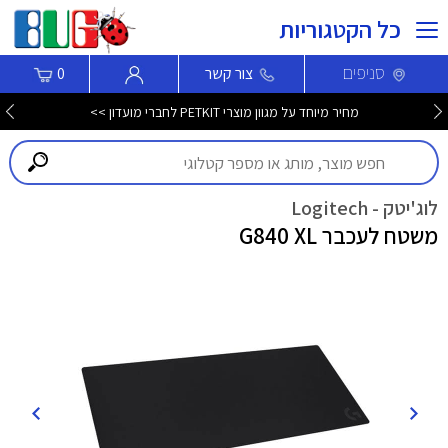
כל הקטגוריות
סניפים
צור קשר
0
מחיר מיוחד על מגוון מוצרי PETKIT לחברי מועדון >>
לוג'יטק - Logitech
משטח לעכבר G840 XL