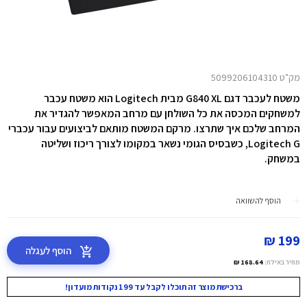
מק"ט 5099206104310
משטח לעכבר דגם G840 XL מבית Logitech הוא משטח עכבר
למשחקים המכסה את כל השולחן עם מרחב המאפשר להגדיר את
המרחב שלכם איך שתרצו. מרקם המשטח מותאם לביצועים עבור עכברי
Logitech G, כשבסיס הגומי נשאר במקומו לצורך ריכוז ושליטה
במשחק.
הוסף להשוואה
199 ₪
הוסף לעגלה
מחיר באילת:
168.64 ₪
ברכישת מוצר זה תוכלו לקבל עד 199 נקודות מועדון!