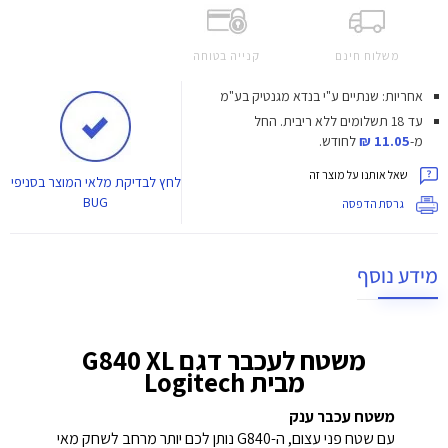
משלוח חינם
קנייה בטוחה
אחריות: שנתיים ע"י בנדא מגנטיק בע"מ
עד 18 תשלומים ללא ריבית.
החל
מ-
11.05 ₪
לחודש.
שאל אותנו על מוצר זה
לחץ
לבדיקת מלאי המוצר בסניפי
BUG
גרסת הדפסה
מידע נוסף
משטח לעכבר דגם G840 XL
מבית Logitech
משטח עכבר ענק
עם שטח פני עצום, ה-G840 נותן לכם יותר מרחב לשחק מאי