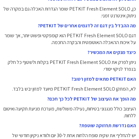
כן, PETKIT Fresh Element SOLO שומר הגדרות האכלה גם במקרה של
ניתוק אינטרנט זמני.
מה ההבדל בין דגם זה לדגמים אחרים של PETKIT?
דגם PETKIT Fresh Element SOLO הוא קומפקטי ופשוט יותר, אך שומר
על איכות ההאכלה האוטומטית והבקרה החכמה.
כיצד מנקים את המכשיר?
ניתן לפרק את PETKIT Fresh Element SOLO בקלות ולשטוף כל חלק
בנפרד לניקוי יסודי.
האם PETKIT מתאים למזון רטוב?
לא, המתקן PETKIT Fresh Element SOLO מיועד למזון יבש בלבד.
מה הופך את העיצוב של PETKIT לכל כך חכם?
העיצוב כולל מנגנוני בטיחות, נעילה משולשת, מערכת מניעת תקיעה ואיטום
ללחות.
האם נדרשת תחזוקה שוטפת?
יש להחליף את שקית סופח הלחות אחת ל-30 יום ולוודא ניקיון חודשי של