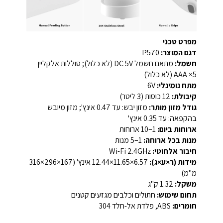
מפרט טכני
דגם המוצר:
P570
חשמל:
מתאם חשמל DC 5V (לא כלול); סוללות אלקליין
AAA ×5 (לא כלול)
מתח נומינלי:
6V
קיבולת:
12 כוסות (3 ליטר)
גודל מזון מותר:
מזון יבש: עד 0.47 אינץ'; מזון מיובש
בהקפאה: עד 0.35 אינץ'
ארוחות ביום:
1–10 ארוחות
מנות בכל ארוחה:
1–5 מנות
חיבור אלחוטי:
Wi-Fi 2.4GHz
מידות (ר×ע×ג):
6.57×11.65×12.44 אינץ' (167×296×316
מ"מ)
משקל:
1.32 ק"ג
תחום שימוש:
חתולים וכלבים מגזעים קטנים
חומרים:
ABS, פלדת אל-חלד 304