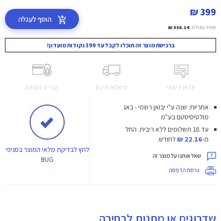
399 ₪
הוסף לעגלה
מחיר באילת:
338.14 ₪
ברכישת מוצר זה תוכלו לקבל עד 399 נקודות מועדון!
יבואן רשמי
משלוח חינם
קנייה בטוחה
אחריות: שנה ע"י יבואן רשמי - באג
מולטיסיסטם בע"מ
עד 18 תשלומים ללא ריבית.
החל
מ-
22.16 ₪
לחודש.
לחץ
לבדיקת מלאי המוצר בסניפי
שאל אותנו על מוצר זה
BUG
גרסת הדפסה
שדרוגים או מתנות לבחירה