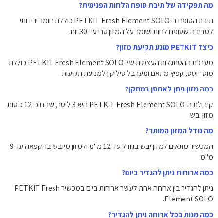
מה תפקידה של תיבת סופח הלחות הפנימית?
תיבת הסופח ב-PETKIT Fresh Element SOLO כוללת חומר ידידותי
לסביבה שסופח לחות ושומר על המזון טרי עד 30 יום.
כיצד PETKIT מונע תקיעת מזון?
מערכת ההסתגלות העצמית של PETKIT Fresh Element SOLO כוללת
מוט רוטט, קפיץ מתאם ומערבל סיליקון למניעת תקיעות.
כמה מזון ניתן לאחסן במתקן?
קיבולת ה-PETKIT Fresh Element SOLO היא 3 ליטר, שהם כ-12 כוסות
מזון יבש.
מה גודל המזון המותר?
המכשיר מתאים למזון יבש בגודל עד 12 מ"מ ולמזון מיובש בהקפאה עד 9
מ"מ.
כמה ארוחות ניתן להגדיר ביום?
ניתן להגדיר בין ארוחה אחת לעשר ארוחות ביום במכשיר PETKIT Fresh
Element SOLO.
כמה מנות בכל ארוחה ניתן להגדיר?