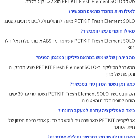
משקל PETKIT Fresh Element SOLO הוא 1.32 ק"ג בלבד.
לאילו חיות מחמד מתאים המכשיר?
PETKIT Fresh Element SOLO מיועד לחתולים ולכלבים מגזעים קטנים.
מאילו חומרים עשוי המכשיר?
PETKIT Fresh Element SOLO עשוי מחומר ABS איכותי ופלדת אל-חלד
304.
מה היתרון של שימוש במתאם סיליקון במנגנון הפנים?
המערבל הסיליקוני ב-PETKIT Fresh Element SOLO מונע הדבקויות
ותקיעות של מזון.
כמה זמן נשמר המזון טרי במכשיר?
המזון במכשיר PETKIT Fresh Element SOLO נשמר טרי עד 30 ימים
הודות לסופח הלחות והאטימות.
כיצד האפליקציה עוזרת למעקב תזונתי?
אפליקציית PETKIT מאפשרת ניהול ומעקב מדויק אחרי צריכת המזון של
חיית המחמד.
האם ניתן להשתמש במכשיר גם ללא אינטרנט?