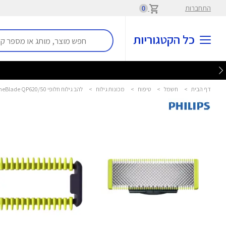
התחברות
0
כל הקטגוריות
דף הבית
>
חשמל
>
טיפוח
>
מכונות גילוח
>
להב גילוח חלופי OneBlade QP620/50 פיליפס - Philips