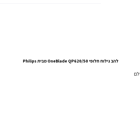
להב גילוח חלופי OneBlade QP620/50 מבית Philips
שלם