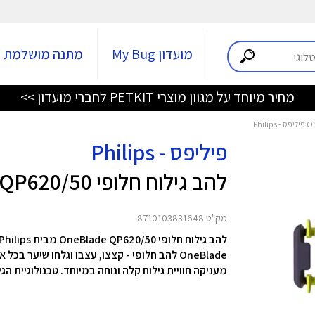
מועדון My Bug
מתנה מושלמת
מחיר מיוחד על מגוון מוצרי PETKIT לחברי מועדון >>
פיליפס - Philips
להב גילוח חלופי OneBlade QP620/50
מק"ט 8710103831648
להב גילוח חלופי OneBlade QP620/50 מבית Philips
OneBlade להב חלופי - קצצו, עצבו וגלחו שיער
מעניקה חוויית גילוח קלה ונוחה במיוחד. טכנולוגיית