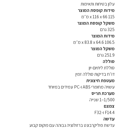
עלון בטיחות ותאימות
מידות קופסת המוצר
115 x 116 x 66 מ״מ
משקל קופסת המוצר
325 גרם
מידות המוצר
106.5 x 83.8 x 64.6 מ״מ
משקל המוצר
251.9 גרם
סוללה
סוללת ליתיום-יון
דו״ח בדיקות סוללה זמין
מעטפת חיצונית
עשויה מחומרי ABS ו-PC עמידים במיוחד
מערכת תריס
1/500–1 שנייה
צמצם
F14.4 ו-F32
עדשה
עדשת פוליקרבונט ברזולוציה גבוהה עם פוקוס קבוע