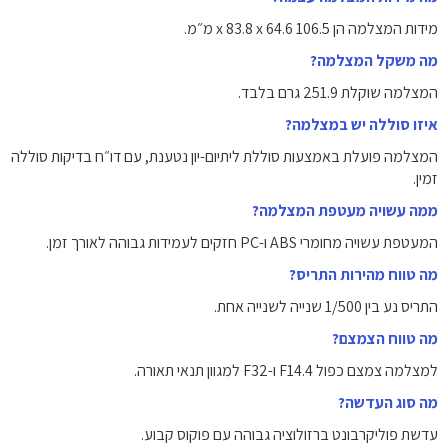
מידות המצלמה הן 106.5 x 83.8 x 64.6 מ״מ.
מה משקל המצלמה?
המצלמה שוקלת 251.9 גרם בלבד.
איזו סוללה יש במצלמה?
המצלמה פועלת באמצעות סוללת ליתיום-יון נטענת, עם דו״ח בדיקות סוללה
זמין.
ממה עשויה מעטפת המצלמה?
המעטפת עשויה מחומרי ABS ו-PC חזקים לעמידות גבוהה לאורך זמן.
מה טווח מהירות התריס?
התריס נע בין 1/500 שנייה לשנייה אחת.
מה טווח הצמצם?
למצלמה צמצם כפול F14.4 ו-F32 למגוון תנאי תאורה.
מה סוג העדשה?
עדשת פוליקרבונט ברזולוציה גבוהה עם פוקוס קבוע.