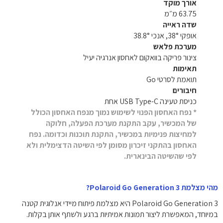
אורך מוקד
63.75 מ״מ
שדה ראייה
אופקי 38°, אנכי 38.8°
מערכת פלאש
צינור פריקה בוואקום לאחסון אנרגיה יעיל
תאימות
תואמת לסרטי Go
חיבורים
כניסת טעינה USB Type-C אחת
* נפח האחסון הפנוי לשימוש נמוך מנפח האחסון הכולל
של המכשיר, עקב התקנת מערכת הפעלה, חלוקה
למחיצות פנימיות במכשיר, התקנת תוכנות וכדומה. נפח
האחסון בהתקני זיכרון מסומן לפי השיטה הדצימלית ולא
לפי שהשיטה הבינארית.
מהי מצלמת Polaroid Go Generation 3?
Polaroid Go Generation 3 היא מצלמת פיתוח מיידי אנלוגית קטנה
במיוחד, המאפשרת ליצור תמונות אמיתיות ברגע ולשתף אותן בקלות.