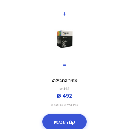
+
=
מחיר החבילה:
498 ₪
492 ₪
מחיר באילת:
416.95 ₪
קנה עכשיו