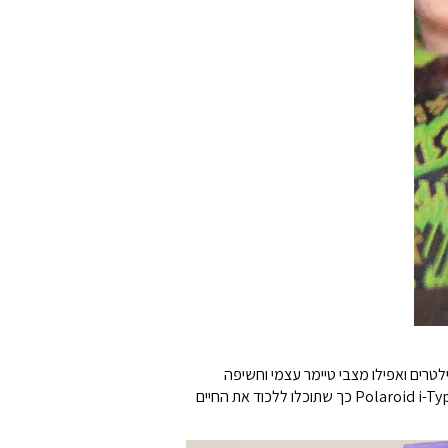
לטרים ואפילו מצבי טיימר עצמי וחשיפה
כפולה. כל זה במראה פולארויד קלאסי עשוי מ-40% חומרים ממוחזרים ובשישה צבעים. נטענת באמצעות USB-C ותואמת לסרטי Polaroid i-Type כך שתוכלו ללכוד את החיים