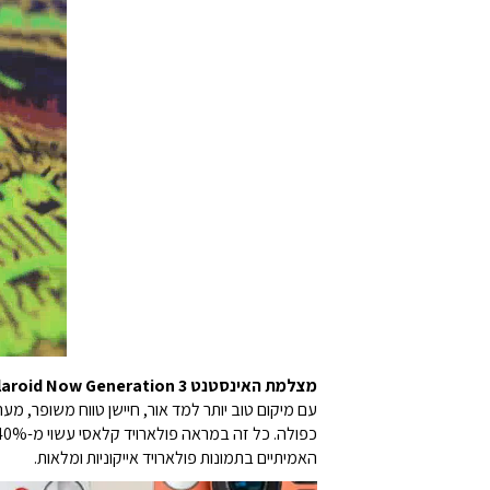
מצלמת האינסטנט Polaroid Now Generation 3 היא אייקון של אנלוגי עם תכונות מודרניות.
עם מיקום טוב יותר למד אור, חיישן טווח משופר, מ
האמיתיים בתמונות פולארויד אייקוניות ומלאות.