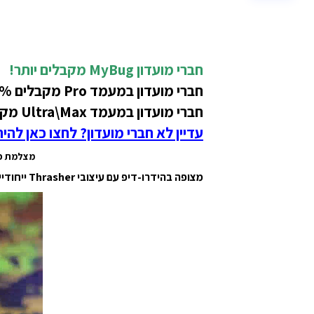
חברי מועדון MyBug מקבלים יותר!
חברי מועדון במעמד Pro מקבלים 5% הנחה בתמורה ל-400 נקודות על מוצר זה!
חברי מועדון במעמד Ultra\Max מקבלים 10% הנחה בתמורה ל-1000 נקודות על מוצר זה!
עדיין לא חברי מועדון? לחצו כאן להי
מצלמת פיתוח מהיר 3 THRASHER Edition
מצופה בהידרו-דיפ עם עיצובי Thrasher ייחודיים (אין שתי מצלמות זהות).