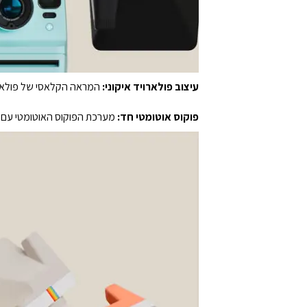
עיצוב פולארויד איקוני:
המראה הקלאסי של פולארויד
פוקוס אוטומטי חד:
מערכת הפוקוס האוטומטי עם שתי עדשות של Polaroid Now בוחרת את העדשה המ